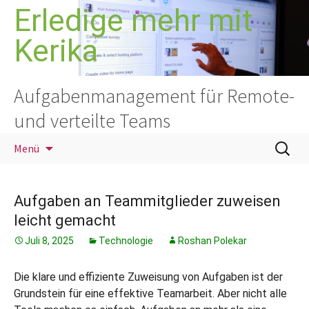
Zum
Erledige mehr mit
Inhalt
Kerika
springen
Aufgabenmanagement für Remote-
und verteilte Teams
Suchen
Menü
nach:
Aufgaben an Teammitglieder zuweisen
leicht gemacht
Juli 8, 2025
Technologie
Roshan Polekar
Die klare und effiziente Zuweisung von Aufgaben ist der
Grundstein für eine effektive Teamarbeit. Aber nicht alle