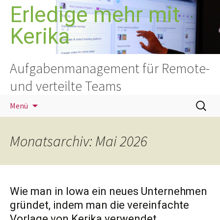
Zum
Erledige mehr mit
Inhalt
Kerika
springen
Aufgabenmanagement für Remote-
und verteilte Teams
Suchen
Menü
nach:
Monatsarchiv: Mai 2026
Wie man in Iowa ein neues Unternehmen
gründet, indem man die vereinfachte
Vorlage von Kerika verwendet