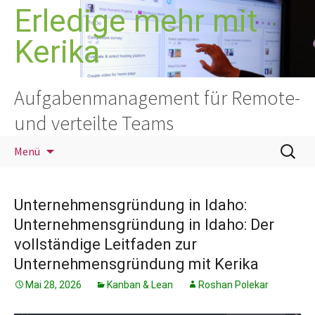
Zum
Erledige mehr mit
Inhalt
Kerika
springen
Aufgabenmanagement für Remote-
und verteilte Teams
Suchen
Menü
nach:
Unternehmensgründung in Idaho:
Unternehmensgründung in Idaho: Der
vollständige Leitfaden zur
Unternehmensgründung mit Kerika
Mai 28, 2026
Kanban & Lean
Roshan Polekar