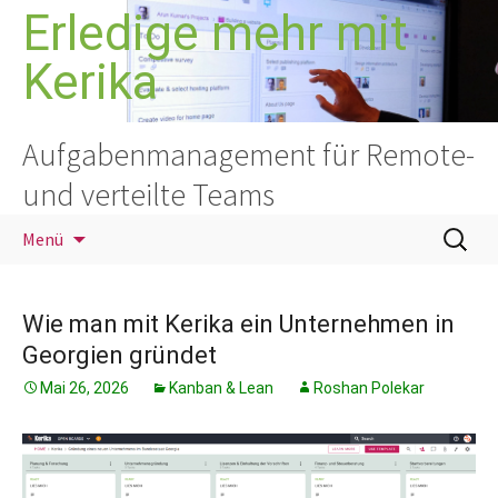
Zum
Erledige mehr mit
Inhalt
Kerika
springen
Aufgabenmanagement für Remote-
und verteilte Teams
Suchen
Menü
nach:
Wie man mit Kerika ein Unternehmen in
Georgien gründet
Mai 26, 2026
Kanban & Lean
Roshan Polekar