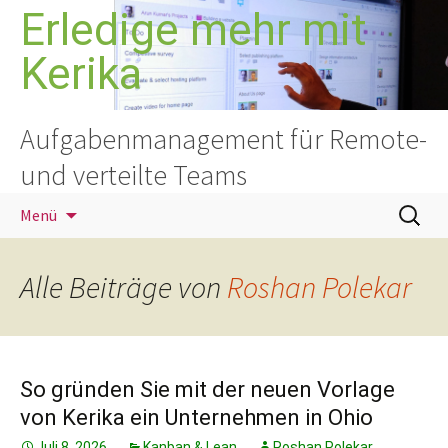
Zum
Erledige mehr mit
Inhalt
Kerika
springen
Aufgabenmanagement für Remote-
und verteilte Teams
Suchen
Menü
nach:
Alle Beiträge von
Roshan Polekar
So gründen Sie mit der neuen Vorlage
von Kerika ein Unternehmen in Ohio
Juli 8, 2026
Kanban & Lean
Roshan Polekar