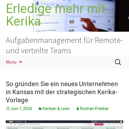
Zum
Erledige mehr mit
Inhalt
Kerika
springen
Aufgabenmanagement für Remote-
und verteilte Teams
Suchen
Menü
nach:
So gründen Sie ein neues Unternehmen
in Kansas mit der strategischen Kerika-
Vorlage
Juni 1, 2026
Kanban & Lean
Roshan Polekar