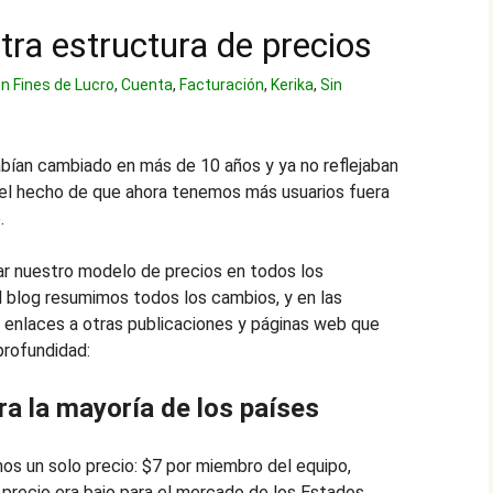
ra estructura de precios
n Fines de Lucro
,
Cuenta
,
Facturación
,
Kerika
,
Sin
abían cambiado en más de 10 años y ya no reflejaban
i el hecho de que ahora tenemos más usuarios fuera
.
izar nuestro modelo de precios en todos los
l blog resumimos todos los cambios, y en las
 enlaces a otras publicaciones y páginas web que
profundidad:
a la mayoría de los países
os un solo precio: $7 por miembro del equipo,
recio era bajo para el mercado de los Estados