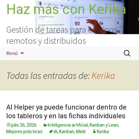
Saltar
Haz más con Kerika
al
contenido
Gestión de tareas para equipos
remotos y distribuidos
Buscar:
Menú
Todas las entradas de:
Kerika
AI Helper ya puede funcionar dentro de
los tableros y en las fichas individuales
julio 26, 2026
Inteligencia artificial
,
Kanban y Lean
,
Mejores prácticas
IA
,
Kanban
,
Melé
Kerika