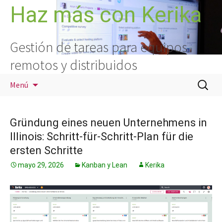
Saltar
Haz más con Kerika
al
contenido
Gestión de tareas para equipos
remotos y distribuidos
Buscar:
Menú
Gründung eines neuen Unternehmens in
Illinois: Schritt-für-Schritt-Plan für die
ersten Schritte
mayo 29, 2026
Kanban y Lean
Kerika