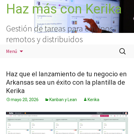
Saltar
Haz más con Kerika
al
contenido
Gestión de tareas para equipos
remotos y distribuidos
Buscar:
Menú
Haz que el lanzamiento de tu negocio en
Arkansas sea un éxito con la plantilla de
Kerika
mayo 20, 2026
Kanban y Lean
Kerika