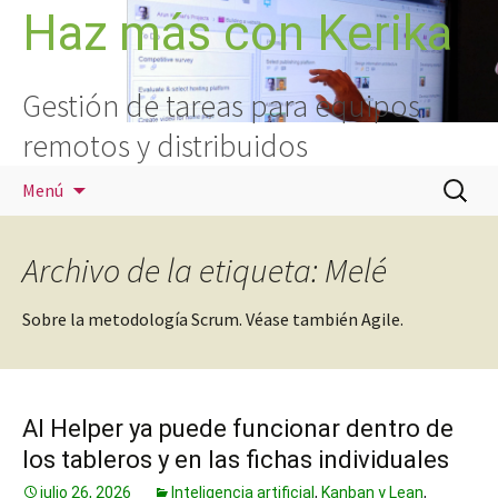
Saltar
Haz más con Kerika
al
contenido
Gestión de tareas para equipos
remotos y distribuidos
Buscar:
Menú
Archivo de la etiqueta: Melé
Sobre la metodología Scrum. Véase también Agile.
AI Helper ya puede funcionar dentro de
los tableros y en las fichas individuales
julio 26, 2026
Inteligencia artificial
,
Kanban y Lean
,