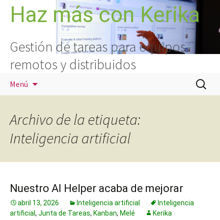
Saltar
Haz más con Kerika
al
contenido
Gestión de tareas para equipos
remotos y distribuidos
Buscar:
Menú
Archivo de la etiqueta:
Inteligencia artificial
Nuestro AI Helper acaba de mejorar
abril 13, 2026
Inteligencia artificial
Inteligencia
artificial
,
Junta de Tareas
,
Kanban
,
Melé
Kerika