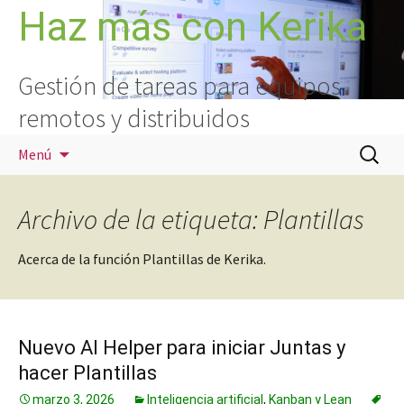
Saltar
Haz más con Kerika
al
contenido
Gestión de tareas para equipos
remotos y distribuidos
Buscar:
Menú
Archivo de la etiqueta: Plantillas
Acerca de la función Plantillas de Kerika.
Nuevo AI Helper para iniciar Juntas y
hacer Plantillas
marzo 3, 2026
Inteligencia artificial
,
Kanban y Lean