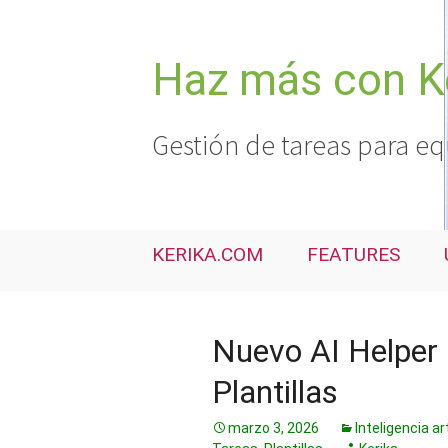
Saltar
al
contenido
Haz más con K
Gestión de tareas para eq
KERIKA.COM
FEATURES
Nuevo AI Helper p
Plantillas
marzo 3, 2026
Inteligencia art