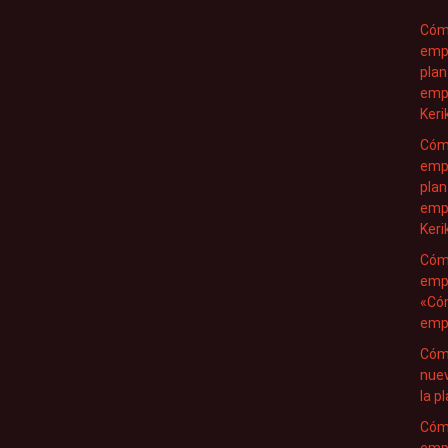
Cóm
empr
plan
empr
Keri
Cóm
emp
plan
emp
Keri
Cóm
empr
«Có
empr
Cóm
nuev
la p
Cóm