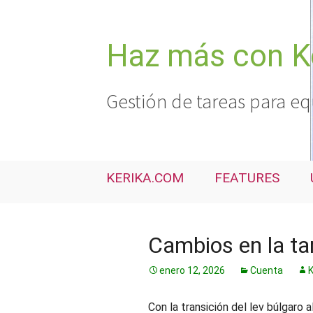
Saltar
al
contenido
Haz más con K
Gestión de tareas para eq
KERIKA.COM
FEATURES
Cambios en la tar
enero 12, 2026
Cuenta
K
Con la transición del lev búlgaro a