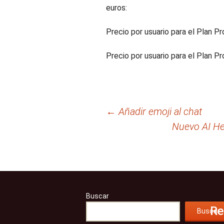
euros:
Precio por usuario para el Plan Pr
Precio por usuario para el Plan Pr
Navegación
←
Añadir emoji al chat
Nuevo AI Hel
de
entradas
Buscar
Re
Buscar