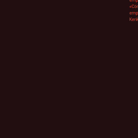
empr
«Có
emp
Keri