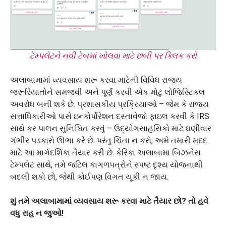
ટેમ્પલેટને નવી ટેબમાં ખોલવા માટે છબી પર ક્લિક કરો
અલાબામામાં વ્યવસાય શરૂ કરવા માટેની વિવિધ રાજ્ય
જરૂરિયાતોને સમજવી અને પૂર્ણ કરવી એક મોટું લોજિસ્ટિકલ
અવરોધ બની શકે છે. પ્રશાસકીય પ્રક્રિયાઓ – જેમ કે રાજ્ય
સત્તાધિકારીઓ પાસે ઇન્કોર્પોરેશન દસ્તાવેજો ફાઇલ કરવી કે IRS
સાથે કર પાલન સુનિશ્ચિત કરવું – ઉદ્યોગસાહસિકો માટે ઘણીવાર
ગંભીર પડકારો ઊભા કરે છે. પરંતુ ચિંતા ન કરો, અમે તમારી મદદ
માટે આ માર્ગદર્શિકા તૈયાર કરી છે. કેરિકા અલાબામા બિઝનેસ
ટેમ્પલેટ સાથે, તમે જટિલ કાગળપત્રોને સ્પષ્ટ દૃશ્ય યોજનાથી
બદલી શકો છો, જેથી કોઈપણ વિગત ચૂકી ન જાય.
શું તમે અલાબામામાં વ્યવસાય શરૂ કરવા માટે તૈયાર છો? તો હવે
વધુ રાહ ન જુઓ!