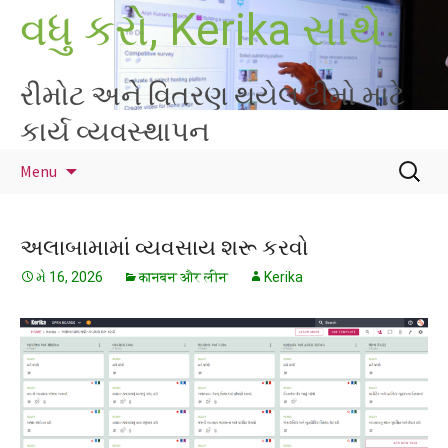
Skip
વધુ કરો, Kerika સાથે
to
content
રીમોટ અને વિતરણ થયેલ ટીમો માટે
કાર્ય વ્યવસ્થાપન
માટે
Menu
શોધો
:
અલાબામામાં વ્યવસાય શરૂ કરવો
મે 16, 2026
कानबन और लीन
Kerika