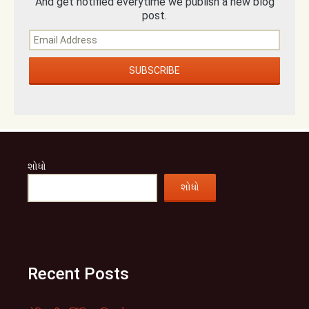
And get notified everytime we publish a new blog
post.
શોધો
શોધો
Recent Posts