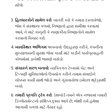
સોંપો.
હિતધારકોને સામેલ કરો
: ખાતરી કરો કે તમારા દસ્તાવેજો,
જેમ કે સંસ્થાના કલમો, નિષ્ણાતો દ્વારા સમીક્ષા કરવામાં
આવે, તે માટે કાનૂની કે નાણાકીય નિષ્ણાતોને સામેલ
કરવાનો વિચાર કરો.
વ્યવસ્થિત અભિગમ
અપનાવો: ઉદાહરણ તરીકે, કંપનીના
મુખ્યાલયની સુરક્ષા જેવા કાર્યો માટે કાર્ડોને કાર્યપ્રવાહની
કૉલમોમાં ડાબેથી જમણે ખસેડો.
સંચારને સરળ બનાવો
: વ્યક્તિગત ટેબ્સમાં ચેટ અને
ટિપ્પણી સુવિધાઓનો ઉપયોગ કરીને તમામ સંવાદોને
ચોક્કસ કાર્યો સાથે જોડો અને ગૂંચવાયેલા ઇમેઇલ થ્રેડ્સથી
બચો.
તમારી પ્રગતિ ટ્રૅક કરો
: ડેશબોર્ડ તમને એક નજરમાં તમારી
ડિપ્લોયમેન્ટનો સંક્ષિપ્ત દૃશ્ય આપે છે, જેથી તમે હંમેશા
આગામી પગલાં માટે તૈયાર રહો.