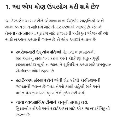
1. આ એપ કોણ ઉપયોગ કરી શકે છે?
આ ટેમ્પલેટ ખાસ કરીને એલાબામાના ઉદ્યોગસાહસિકો અને
નાના વ્યવસાય માલિકો માટે તૈયાર કરવામાં આવ્યું છે, જેમને
તેમના વ્યવસાયના પ્રારંભ માટે રાજ્યની અધિકૃત એજન્સીઓ
સાથે સંકલન કરવાની જરૂર છે. તે એક આદર્શ સાધન છે:
સ્વરોજગારી ઉદ્યોગપતિઓ
પોતાના વ્યવસાયની
શરૂઆતનું સંચાલન કરવા અને કોઈપણ મહત્વપૂર્ણ
સમયમર્યાદા ચૂકી ન જાય તે સુનિશ્ચિત કરવા માટે પગલુંવાર
ચેકલિસ્ટ શોધી રહ્યા છે.
સ્ટાર્ટ-અપ સંસ્થાપકોને
એવી શેર કરેલી કાર્યસ્થળની
જગ્યાની જરૂર છે જ્યાં તેઓ કાર્યો વહેંચી શકે અને
વાસ્તવિક સમયમાં પ્રગતિને ટ્રૅક કરી શકે.
નાના વ્યવસાયિક ટીમોને
કાનૂની સલાહકારો,
હિસાબીકર્તાઓ અને સ્ટાર્ટઅપ્સ માટે એક જ સંપર્કબિંદુની
જરૂર છે.