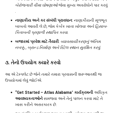
બેરોજગારી વીમા ઘોષણાઓ
જેવા મુખ્ય અવરોધોને પાર કરવું
.
નાણાકીય અને કર સંબંધી પ્રાવધાન
: નાણાકીયની મૂળભૂત
બાબતો આવરી લે છે, જેમ કે
બેંક ખાતા ખોલવા અને હિસાબ-
કિતાબની પ્રણાળી સ્થાપિત કરવા
.
બજારમાં પ્રવેશ માટે તૈયારી
:
વ્યાવસાયીકરણનું
અંતિમ
તબક્કું
, બ્રાન્ડ નિર્માણ અને રિટેલ સ્થાન સુરક્ષિત કરવું
.
૩. તેનો ઉપયોગ ક્યારે કરવો
આ એ ટેમ્પલેટ છે જેને તમારે તમારા પ્રવાસની શરૂઆતથી જ
ઉપયોગમાં લેવું જોઈએ.
“Get Started – Atlas Alabama
”
કાર્યક્રમની
અધિકૃત
આવશ્યકતાઓને
સમજવા અને તેનું પાલન કરવા માટે તે
ખાસ કરીને અસરકારક છે.