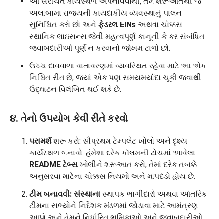
આ સંરચિત કાર્યસ્થળ અપનાવવાથી, તમે શરૂઆતથી જ
અલાબામા રાજ્યની કાયદાકીય વ્યવસ્થાનું પાલન
સુનિશ્ચિત કરો છો અને
ફેડરલ EINs
અથવા ચોક્કસ
સ્થાનિક લાઇસન્સ જેવી મહત્વપૂર્ણ કાનૂની કે કર સંબંધિત
જવાબદારીઓ પૂર્ણ ન કરવાનો જોખમ ટાળો છો.
ઉચ્ચ દાવવાળા વાતાવરણમાં વ્યવસ્થિત રહેવા માટે આ એક
નિશ્ચિત રીત છે, જ્યાં એક પણ સમયમર્યાદા ચૂકી જવાથી
ઉદ્ઘાટન વિલંબિત થઈ શકે છે.
૪. તેનો ઉપયોગ કેવી રીતે કરવો
પરામર્શ
શરૂ કરો: સૌપ્રથમ ટેમ્પલેટ ખોલો અને દૃશ્ય
કાર્યસ્થળ બનાવો. હંમેશા દરેક કૉલમની ટોચમાં આવેલા
README ટેબ્સ
ખોલીને શરૂઆત કરો; તેમાં દરેક તબક્કે
અનુસરવા માટેના ચોક્કસ નિયમો અને માપદંડો હોય છે.
ટીમ બનાવવી: સંસ્થાના
સ્થાપક ભાગીદારો અથવા આંતરિક
ટીમના સભ્યોને નિર્દેશક મંડળમાં જોડાવા માટે આમંત્રણ
આપો અને તેમને નિર્ધારિત ભૂમિકાઓ અને જવાબદારીઓ