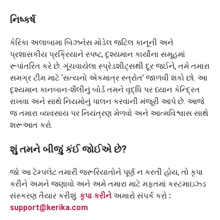
નિષ્કર્ષ
કેરિકા અલાબામા બિઝનેસ મોડેલ જટિલ કાનૂની અને
પ્રશાસકીય પ્રક્રિયાને સ્પષ્ટ, દૃશ્યમાન કાર્યોના સમૂહમાં
રૂપાંતરિત કરે છે. ગૂંચવાયેલા સ્પ્રેડશીટ્સથી દૂર જઈને, તમે તમારા
સમગ્ર ટીમ માટે ‘સત્યનો એકમાત્ર સ્ત્રોત’ જાળવી શકો છો. આ
દૃશ્યમાન કાનબાન-શૈલીનું બોર્ડ તમને વૃદ્ધિ પર ધ્યાન કેન્દ્રિત
રાખવા અને સાથે નિયમોનું પાલન કરવાની મંજૂરી આપે છે. આજે
જ તમારા વ્યવસાય પર નિયંત્રણ મેળવો અને આત્મવિશ્વાસ સાથે
શરૂઆત કરો.
શું તમને બીજું કંઈ જોઈએ છે?
જો આ ટેમ્પલેટ તમારી જરૂરિયાતોને પૂર્ણ ન કરતી હોય, તો કૃપા
કરીને અમને જણાવો અને અમે તમારા માટે મફતમાં કસ્ટમાઇઝ્ડ
સંસ્કરણ તૈયાર કરીશું.
કૃપા કરીને
અમારો સંપર્ક કરો
:
support@kerika.com