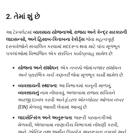
2. તેમાં શું છે
આ ટેમ્પલેટમાં
વ્યવસાય યોજનાઓ
,
રાજ્ય અને કેન્દ્ર સરકારની
લાઇસન્સો, અને
હિસાબ-કિતાબના
રેકોર્ડ્સ
જેવા મહત્વપૂર્ણ
દસ્તાવેજોને સંચાલિત કરવામાં મદદરૂપ થવા માટે પાંચ મૂળભૂત
પગલાંઓમાં વિભાજિત એક સંરચિત કાર્યપ્રવાહ સામેલ છે:
યોજના અને સંશોધન
: એક તબક્કો જેમાં
બજાર સંશોધન
અને પ્રારંભિક ખર્ચ ગણતરી
જેવા મૂળભૂત કાર્યો શામેલ છે.
વ્યવસાયની સ્થાપના
: આ વિભાગમાં કાનૂની માળખું,
વ્યવસાયનું
નામ નોંધાવવું, અલાબામા રાજ્ય સચિવને
અરજી દાખલ કરવી અને
ફેડરલ એમ્પ્લોયર ઓળખ નંબર
(EIN)
મેળવવું આવરી લેવામાં આવ્યું છે.
લાઇસેન્સિંગ અને અનુરૂપતા
: જરૂરી પરવાનગીઓ
મેળવવી, એલાબામા નાણાકીય વિભાગમાં નોંધણી કરવી,
અને
ઝોનિંગ તથા જમીન ઉપયોગ અનુરૂપતા તપાસો અને