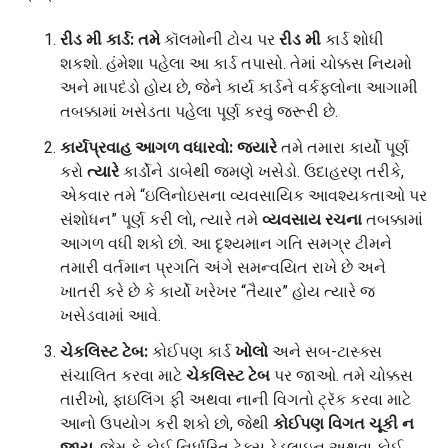
રીડ મી કાર્ડ: તમે
કૉલમોની ટોચ પર
રીડ મી
કાર્ડ શોધી
શકશો. હંમેશા પહેલા આ કાર્ડ તપાસો. તેમાં ચોક્કસ નિયમો
અને માપદંડો હોય છે, જેને કાર્ય કાર્ડને વર્કફ્લોના આગામી
તબક્કામાં ખસેડતા પહેલા પૂર્ણ કરવું જરૂરી છે.
કાર્યપ્રવાહ આગળ વધારવો: જ્યારે
તમે તમારા કાર્યો પૂર્ણ
કરો
ત્યારે
કાર્ડોને ડાબેથી જમણે ખસેડો. ઉદાહરણ તરીકે,
એકવાર તમે “ઇલિનોઇસના વ્યવસાયિક આવશ્યકતાઓ પર
સંશોધન” પૂર્ણ કરી લો, ત્યારે તમે
વ્યવસાય રચના
તબક્કામાં
આગળ વધી શકો છો. આ દૃશ્યમાન ગતિ સમગ્ર ટીમને
તમારી વર્તમાન પ્રગતિ અંગે સમન્વયિત રાખે છે અને
ખાતરી કરે છે કે કાર્યો ખરેખર “તૈયાર” હોય ત્યારે જ
ખસેડવામાં આવે.
ચેકલિસ્ટ ટેબ:
કોઈપણ કાર્ડ
ખોલો
અને સબ-ટાસ્ક્સ
સંચાલિત કરવા માટે
ચેકલિસ્ટ ટેબ
પર જાઓ. તમે ચોક્કસ
તારીખો, ફાઇલિંગ ફી અથવા નાની વિગતો ટ્રૅક કરવા માટે
આનો ઉપયોગ કરી શકો છો, જેથી
કોઈપણ વિગત ચૂકી ન
જાય
, જેમ કે કોઈ નિર્ધારિત ટેક્સ ડેડલાઇન અથવા કોઈ