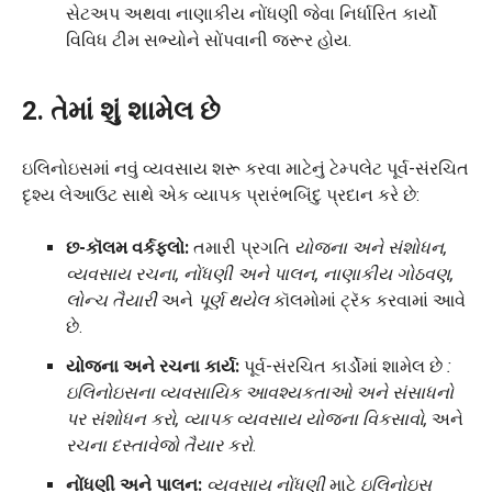
સેટઅપ અથવા નાણાકીય નોંધણી જેવા નિર્ધારિત કાર્યો
વિવિધ ટીમ સભ્યોને સોંપવાની જરૂર હોય.
2. તેમાં શું શામેલ છે
ઇલિનોઇસમાં નવું વ્યવસાય શરૂ કરવા માટેનું ટેમ્પલેટ પૂર્વ-સંરચિત
દૃશ્ય લેઆઉટ સાથે એક વ્યાપક પ્રારંભબિંદુ પ્રદાન કરે છે:
છ-કૉલમ વર્કફ્લો:
તમારી પ્રગતિ
યોજના અને સંશોધન,
વ્યવસાય રચના, નોંધણી અને પાલન, નાણાકીય ગોઠવણ,
લોન્ચ તૈયારી
અને
પૂર્ણ થયેલ
કૉલમોમાં ટ્રૅક કરવામાં આવે
છે.
યોજના અને રચના કાર્ય:
પૂર્વ-સંરચિત કાર્ડોમાં શામેલ છે
:
ઇલિનોઇસના વ્યવસાયિક આવશ્યકતાઓ અને સંસાધનો
પર સંશોધન કરો, વ્યાપક વ્યવસાય યોજના વિકસાવો,
અને
રચના દસ્તાવેજો તૈયાર કરો
.
નોંધણી અને પાલન:
વ્યવસાય નોંધણી
માટે
ઇલિનોઇસ