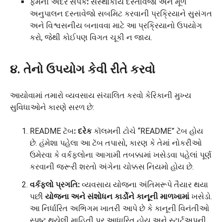
ફર્મની અંદર સંપર્ક
:
સંસ્થાકીય દસ્તાવેજો અને મૂળ
અનુપાલન દસ્તાવેજો સબમિટ કરવાની પ્રક્રિયાને સુસંગત
અને વિશ્વસનીય બનાવવા માટે આ પ્રક્રિયાનો ઉપયોગ
કરો, જેથી કોઈપણ વિગત ચૂકી ન જાય.
૪. તેનો ઉપયોગ કેવી રીતે કરવો
આયોવામાં તમારો વ્યવસાય સંચાલિત કરવો કેરિકાની મુખ્ય
સુવિધાઓને કારણે સરળ છે:
README ટૅબ
:
દરેક
કૉલમની ટોચે “README” ટૅબ હોય
છે. હંમેશા પહેલા આ ટૅબ તપાસો, કારણ કે તેમાં નોકરીઓ
ઉમેરવા કે વર્કફ્લોના આગામી તબક્કામાં ખસેડવા પહેલાં પૂર્ણ
કરવાની જરૂરી શરતો અંગેના ચોક્કસ નિયમો હોય છે.
વર્કફ્લો પ્રગતિ:
વ્યવસાય યોજના અંતિમરૂપે તૈયાર થયા
પછી
યોજના અને સંશોધન કાર્ડોને
કાનૂની માળખામાં
ખસેડો.
આ નિર્ધારિત અભિગમ ખાતરી આપે છે કે કાનૂની વિનંતીઓ
સ્પષ્ટ થયેલી માહિતી પર આધારિત હોય અને સ્ટાર્ટઅપની