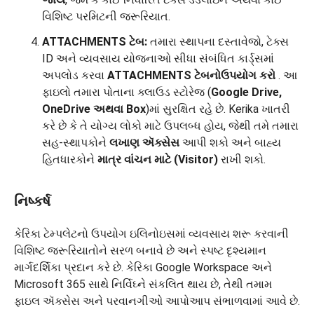
વિશિષ્ટ પરમિટની જરૂરિયાત.
ATTACHMENTS ટેબ:
તમારા સ્થાપના દસ્તાવેજો, ટેક્સ
ID અને વ્યવસાય યોજનાઓ સીધા સંબંધિત કાર્ડ્સમાં
અપલોડ કરવા
ATTACHMENTS ટેબનો
ઉપયોગ કરો
. આ
ફાઇલો તમારા પોતાના ક્લાઉડ સ્ટોરેજ (
Google Drive,
OneDrive અથવા Box
)માં સુરક્ષિત રહે છે. Kerika ખાતરી
કરે છે કે તે યોગ્ય લોકો માટે ઉપલબ્ધ હોય, જેથી તમે તમારા
સહ-સ્થાપકોને
લખાણ ઍક્સેસ
આપી શકો અને બાહ્ય
હિતધારકોને
માત્ર વાંચન માટે (Visitor)
રાખી શકો.
નિષ્કર્ષ
કેરિકા ટેમ્પલેટનો ઉપયોગ ઇલિનોઇસમાં વ્યવસાય શરૂ કરવાની
વિશિષ્ટ જરૂરિયાતોને સરળ બનાવે છે અને સ્પષ્ટ દૃશ્યમાન
માર્ગદર્શિકા પ્રદાન કરે છે. કેરિકા Google Workspace અને
Microsoft 365 સાથે નિર્વિઘ્ને સંકલિત થાય છે, તેથી તમામ
ફાઇલ ઍક્સેસ અને પરવાનગીઓ આપોઆપ સંભાળવામાં આવે છે.