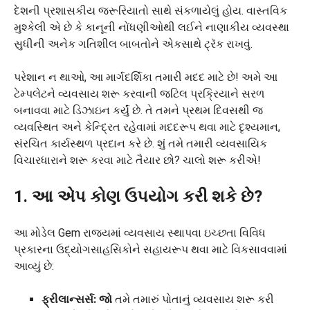
દેશની પ્રશાસકીય જરૂરિયાતો સાથે સંકળાયેલું હોય. વાસ્તવિક
મુશ્કેલી એ છે કે કાનૂની નોંધણીઓથી લઈને નાણાકીય વ્યવસ્થા
સુધીની અનેક ગતિશીલ બાબતોને એકસાથે ટ્રૅક રાખવું.
પરેશાન ન થાઓ, આ માર્ગદર્શિકા તમારી મદદ માટે છે! અમે આ
ટેમ્પલેટને વ્યવસાય શરૂ કરવાની જટિલ પ્રક્રિયાને સરળ
બનાવવા માટે ડિઝાઇન કર્યું છે. તે તમને પ્રથમ દિવસથી જ
વ્યવસ્થિત અને કેન્દ્રિત રહેવામાં મદદરૂપ થવા માટે દૃશ્યમાન,
સંરચિત કાર્યસ્થળ પ્રદાન કરે છે. શું તમે તમારી વ્યવસાયિક
વિચારધારાને શરૂ કરવા માટે તૈયાર છો? ચાલો શરૂ કરીએ!
1. આ એપ કોણ ઉપયોગ કરી શકે છે?
આ મોડેલ Gem રાજ્યમાં વ્યવસાય સ્થાપવા ઇચ્છતા વિવિધ
પ્રકારના ઉદ્યોગસાહસિકોને સહાયરૂપ થવા માટે વિકસાવવામાં
આવ્યું છે:
ફ્રીલાન્સર્સ: જો
તમે તમારું પોતાનું વ્યવસાય શરૂ કરી