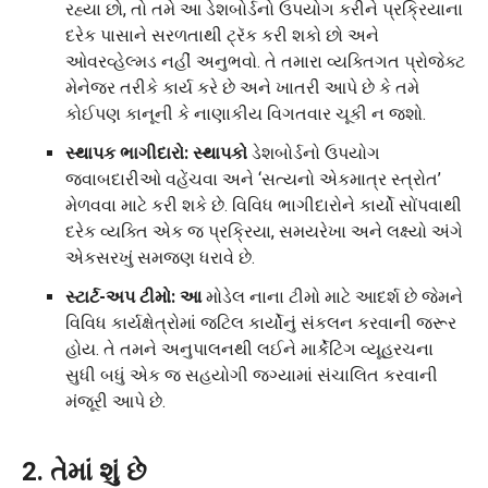
રહ્યા છો, તો તમે આ ડેશબોર્ડનો ઉપયોગ કરીને પ્રક્રિયાના
દરેક પાસાને સરળતાથી ટ્રૅક કરી શકો છો અને
ઓવરવ્હેલ્મડ નહીં અનુભવો. તે તમારા વ્યક્તિગત પ્રોજેક્ટ
મેનેજર તરીકે કાર્ય કરે છે અને ખાતરી આપે છે કે તમે
કોઈપણ કાનૂની કે નાણાકીય વિગતવાર ચૂકી ન જશો.
સ્થાપક ભાગીદારો: સ્થાપકો
ડેશબોર્ડનો ઉપયોગ
જવાબદારીઓ વહેંચવા અને ‘સત્યનો એકમાત્ર સ્ત્રોત’
મેળવવા માટે કરી શકે છે. વિવિધ ભાગીદારોને કાર્યો સોંપવાથી
દરેક વ્યક્તિ એક જ પ્રક્રિયા, સમયરેખા અને લક્ષ્યો અંગે
એકસરખું સમજણ ધરાવે છે.
સ્ટાર્ટ-અપ ટીમો: આ
મોડેલ નાના ટીમો માટે આદર્શ છે જેમને
વિવિધ કાર્યક્ષેત્રોમાં જટિલ કાર્યોનું સંકલન કરવાની જરૂર
હોય. તે તમને અનુપાલનથી લઈને માર્કેટિંગ વ્યૂહરચના
સુધી બધું એક જ સહયોગી જગ્યામાં સંચાલિત કરવાની
મંજૂરી આપે છે.
2. તેમાં શું છે