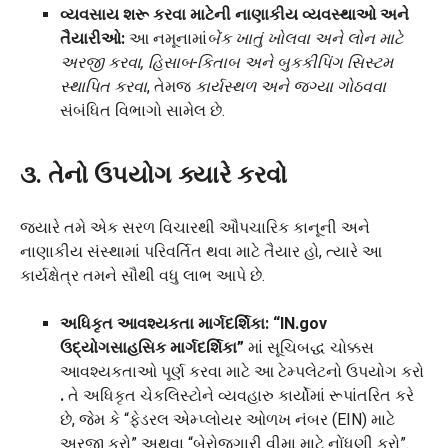
વ્યવસાય શરૂ કરવા માટેની નાણાકીય વ્યવસ્થાઓ અને
તૈયારીઓ:
આ નમૂનામાં
બેંક ખાતું ખોલવા અને લોન માટે
અરજી કરવા, હિસાબ-કિતાબ અને બુકકીપિંગ સિસ્ટમ
સ્થાપિત કરવા
, તેમજ
કાર્યસ્થળ અને જગ્યા ગોઠવવા
સંબંધિત વિભાગો સામેલ છે.
૩. તેનો ઉપયોગ ક્યારે કરવો
જ્યારે તમે એક સરળ વિચારથી ઔપચારિક કાનૂની અને
નાણાકીય સંસ્થામાં પરિવર્તિત થવા માટે તૈયાર હો, ત્યારે આ
કાર્યક્ષેત્ર તમને સૌથી વધુ લાભ આપે છે.
અધિકૃત આવશ્યકતા માર્ગદર્શિકા:
“IN.gov
ઉદ્યોગસાહસિક માર્ગદર્શિકા”
માં સૂચિબદ્ધ ચોક્કસ
આવશ્યકતાઓ પૂર્ણ કરવા માટે આ ટેમ્પલેટનો ઉપયોગ કરો
.
તે અધિકૃત ચેકલિસ્ટોને વ્યવહારુ કાર્યોમાં રૂપાંતરિત કરે
છે, જેમ કે “ફેડરલ એમ્પ્લોયર ઓળખ નંબર (EIN) માટે
અરજી કરો” અથવા “બેરોજગારી વીમા માટે નોંધણી કરો”.