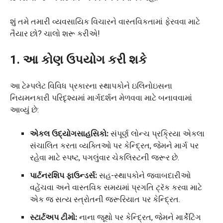
શું તમે તમારી વ્યવસાયિક વિચારને વાસ્તવિકતામાં ફેરવવા માટે
તૈયાર છો? ચાલો શરૂ કરીએ!
1. આ કોણ ઉપયોગ કરી શકે
આ ટેમ્પલેટ વિવિધ પ્રકારના સ્થાપકોને ઇલિનોઇસના
નિયમનકારી પરિદૃશ્યમાં માર્ગદર્શન મેળવવા માટે બનાવવામાં
આવ્યું છે:
એકલ ઉદ્યોગસાહસિકો:
સંપૂર્ણ લોન્ચ પ્રક્રિયા એકલા
સંચાલિત કરતા વ્યક્તિઓ પર કેન્દ્રિત, જેમને માર્ગ પર
રહેવા માટે સ્પષ્ટ, પગલુંવાર ચેકલિસ્ટની જરૂર છે.
પાર્ટનરશિપ ફાઉન્ડર્સ:
સહ-સ્થાપકોને જવાબદારીઓ
વહેંચવા અને વાસ્તવિક સમયમાં પ્રગતિ ટ્રૅક કરવા માટે
એક જ સત્ય સ્ત્રોતની જરૂરિયાત પર કેન્દ્રિત.
સ્ટાર્ટઅપ ટીમો:
નાના જૂથો પર કેન્દ્રિત, જેમને માર્કેટિંગ