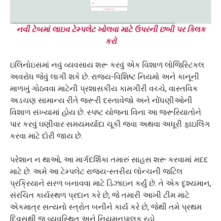
નવી ટેબમાં લાઇવ ટેમ્પલેટ ખોલવા માટે ઉપરની છબી પર ક્લિક
કરો
ઇલિનોઇસમાં નવું વ્યવસાય શરૂ કરવું એક વિશાળ લોજિસ્ટિકલ
અવરોધ જેવું લાગી શકે છે. રાજ્ય-વિશિષ્ટ નિયમો અને કાનૂની
માળખું ગોઠવવા માટેની પ્રશાસકીય કામગીરી વચ્ચે, વાસ્તવિક
અડચણ સામાન્ય રીતે જરૂરી દસ્તાવેજો અને નોંધણીઓની
વિશાળ સંખ્યામાં હોય છે. સ્પષ્ટ યોજના વિના આ જરૂરિયાતોને
પાર કરવું ઘણીવાર સમયમર્યાદા ચૂકી જવા અથવા અધૂરી ફાઇલિંગ
કરવા માટે દોરી જાય છે.
પરેશાન ન થાઓ, આ માર્ગદર્શિકા તમારું સાહસ શરૂ કરવામાં મદદ
માટે છે. અમે આ ટેમ્પલેટ રાજ્ય-સ્તરીય લોન્ચની જટિલ
પ્રક્રિયાને સરળ બનાવવા માટે ડિઝાઇન કર્યું છે. તે એક દૃશ્યમાન,
સંરચિત કાર્યસ્થળ પ્રદાન કરે છે, જે તમારી આખી ટીમ માટે
એકમાત્ર સત્યનો સ્ત્રોત બનીને કાર્ય કરે છે, જેથી તમે પ્રથમ
દિવસથી જ વ્યવસ્થિત અને નિયમનપાલક રહો.