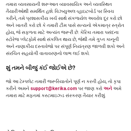
તમારા વ્યવસાયની શરૂઆત વ્યાવસાયિક અને વ્યવસ્થિત
તૈયારીઓથી સમર્થિત હશે. વિઝ્યુઅલ વ્હાઇટબોર્ડ પર સ્વિચ
કરીને, તમે પ્રશાસકીય ખર્ચ સાથે સંકળાયેલ અવરોધ દૂર કરો છો
અને ખાતરી કરો છો કે તમારી ટીમ પાસે સત્યનો એકમાત્ર સ્ત્રોત
હોય, જે સફળતા માટે અત્યંત જરૂરી છે. કેરિકા તમારા પસંદના
સ્ટોરેજ પ્લેટફોર્મ સાથે સંકલિત થાય છે, જેથી તમે ગુપ્ત કાનૂની
અને નાણાકીય દસ્તાવેજો પર સંપૂર્ણ નિયંત્રણ જાળવી શકો અને
સંરચિત સહયોગી વાતાવરણનો લાભ લઈ શકો.
શું તમને બીજું કંઈ જોઈએ છે?
જો આ ટેમ્પલેટ તમારી જરૂરિયાતોને પૂર્ણ ન કરતી હોય, તો કૃપા
કરીને અમને
support@kerika.com
પર જાણ કરો
અને
અમે
તમારા માટે મફતમાં કસ્ટમાઇઝ્ડ સંસ્કરણ તૈયાર કરીશું.