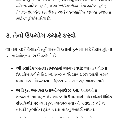
ખોલવા
માટેના ફોર્મ
, વ્યવસાયિક વીમા લેવા માટેના ફોર્મ
,
તેમજ
નોંધાયેલ કાર્યાલય અને વ્યવસાયિક જગ્યા સ્થાપવા
માટેના ફોર્મ
સામેલ છે.
૩. તેનો ઉપયોગ ક્યારે કરવો
જો તમે કોઈ વિચારને મૂર્ત વાસ્તવિકતામાં ફેરવવા માટે તૈયાર હો, તો
આ કાર્યક્ષેત્ર ખાસ ઉપયોગી છે:
ઔપચારિક અમલ તબક્કામાં આગળ વધો:
આ ટેમ્પલેટનો
ઉપયોગ કરીને વિચારધારાત્મક “વિચાર ચરણ”માંથી તમારા
વ્યવસાય યોજનાના સક્રિય અમલ તરફ આગળ વધો.
અધિકૃત આવશ્યકતાઓ બ્રાઉઝ કરો:
આઇઓવા
રાજ્યની અધિકૃત વેબસાઇટ
IASourceLink (વ્યવસાયિક
સંસાધનો) પર
અધિકૃત આવશ્યકતાઓ બ્રાઉઝ કરીને
તમારી પ્રગતિને ટ્રૅક કરવા માટેનું આદર્શ સાધન.