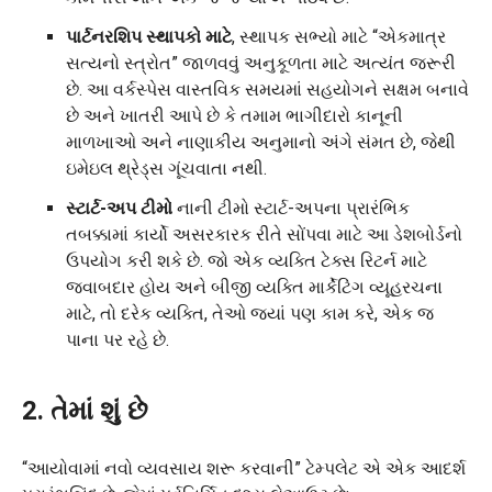
પાર્ટનરશિપ સ્થાપકો માટે
, સ્થાપક સભ્યો માટે “એકમાત્ર
સત્યનો સ્ત્રોત” જાળવવું અનુકૂળતા માટે અત્યંત જરૂરી
છે. આ વર્કસ્પેસ વાસ્તવિક સમયમાં સહયોગને સક્ષમ બનાવે
છે અને ખાતરી આપે છે કે તમામ ભાગીદારો કાનૂની
માળખાઓ અને નાણાકીય અનુમાનો અંગે સંમત છે, જેથી
ઇમેઇલ થ્રેડ્સ ગૂંચવાતા નથી.
સ્ટાર્ટ-અપ ટીમો
નાની ટીમો સ્ટાર્ટ-અપના પ્રારંભિક
તબક્કામાં કાર્યો અસરકારક રીતે સોંપવા માટે આ ડેશબોર્ડનો
ઉપયોગ કરી શકે છે. જો એક વ્યક્તિ ટેક્સ રિટર્ન માટે
જવાબદાર હોય અને બીજી વ્યક્તિ માર્કેટિંગ વ્યૂહરચના
માટે, તો દરેક વ્યક્તિ, તેઓ જ્યાં પણ કામ કરે, એક જ
પાના પર રહે છે.
2. તેમાં શું છે
“આયોવામાં નવો વ્યવસાય શરૂ કરવાની” ટેમ્પલેટ એ એક આદર્શ