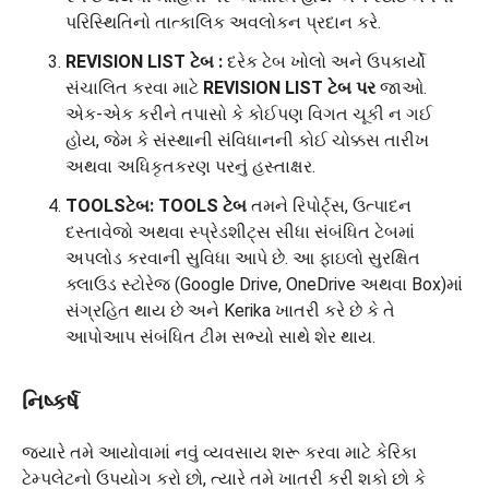
પરિસ્થિતિનો તાત્કાલિક અવલોકન પ્રદાન કરે.
REVISION LIST ટેબ
:
દરેક ટેબ ખોલો અને ઉપકાર્યો
સંચાલિત કરવા માટે
REVISION LIST ટેબ પર
જાઓ.
એક-એક કરીને તપાસો કે કોઈપણ વિગત ચૂકી ન ગઈ
હોય, જેમ કે સંસ્થાની સંવિધાનની કોઈ ચોક્કસ તારીખ
અથવા અધિકૃતકરણ પરનું હસ્તાક્ષર.
TOOLS
ટેબ
:
TOOLS ટેબ
તમને રિપોર્ટ્સ, ઉત્પાદન
દસ્તાવેજો અથવા સ્પ્રેડશીટ્સ સીધા સંબંધિત ટેબમાં
અપલોડ કરવાની સુવિધા આપે છે. આ ફાઇલો સુરક્ષિત
ક્લાઉડ સ્ટોરેજ (Google Drive, OneDrive અથવા Box)માં
સંગ્રહિત થાય છે અને Kerika ખાતરી કરે છે કે તે
આપોઆપ સંબંધિત ટીમ સભ્યો સાથે શેર થાય.
નિષ્કર્ષ
જ્યારે તમે આયોવામાં નવું વ્યવસાય શરૂ કરવા માટે કેરિકા
ટેમ્પલેટનો ઉપયોગ કરો છો, ત્યારે તમે ખાતરી કરી શકો છો કે