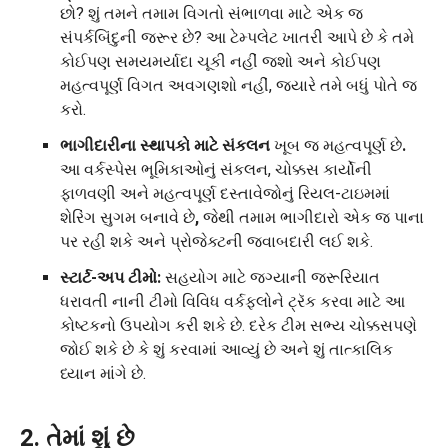
છો? શું તમને તમામ વિગતો સંભાળવા માટે એક જ
સંપર્કબિંદુની જરૂર છે? આ ટેમ્પલેટ ખાતરી આપે છે કે તમે
કોઈપણ સમયમર્યાદા ચૂકી નહીં જશો અને કોઈપણ
મહત્વપૂર્ણ વિગત અવગણશો નહીં, જ્યારે તમે બધું પોતે જ
કરો.
ભાગીદારીના સ્થાપકો માટે સંકલન
ખૂબ જ મહત્વપૂર્ણ છે
.
આ વર્કસ્પેસ ભૂમિકાઓનું સંકલન, ચોક્કસ કાર્યોની
ફાળવણી અને મહત્વપૂર્ણ દસ્તાવેજોનું રિયલ-ટાઇમમાં
શેરિંગ સુગમ બનાવે છે
,
જેથી તમામ ભાગીદારો એક જ પાના
પર રહી શકે અને પ્રોજેક્ટની જવાબદારી લઈ શકે.
સ્ટાર્ટ-અપ ટીમો:
સહયોગ માટે જગ્યાની જરૂરિયાત
ધરાવતી નાની ટીમો વિવિધ વર્કફ્લોને ટ્રૅક કરવા માટે આ
કોષ્ટકનો ઉપયોગ કરી શકે છે. દરેક ટીમ સભ્ય ચોક્કસપણે
જોઈ શકે છે કે શું કરવામાં આવ્યું છે અને શું તાત્કાલિક
ધ્યાન માંગે છે.
2. તેમાં શું છે