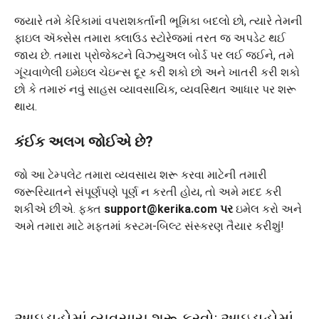
જ્યારે તમે કેરિકામાં વપરાશકર્તાની ભૂમિકા બદલો છો, ત્યારે તેમની
ફાઇલ ઍક્સેસ તમારા ક્લાઉડ સ્ટોરેજમાં તરત જ અપડેટ થઈ
જાય છે. તમારા પ્રોજેક્ટને વિઝ્યુઅલ બોર્ડ પર લઈ જઈને, તમે
ગૂંચવાળેલી ઇમેઇલ ચેઇન્સ દૂર કરી શકો છો અને ખાતરી કરી શકો
છો કે તમારું નવું સાહસ વ્યાવસાયિક, વ્યવસ્થિત આધાર પર શરૂ
થાય.
કંઈક અલગ જોઈએ છે?
જો આ ટેમ્પલેટ તમારા વ્યવસાય શરૂ કરવા માટેની તમારી
જરૂરિયાતને સંપૂર્ણપણે પૂર્ણ ન કરતી હોય, તો અમે મદદ કરી
શકીએ છીએ. ફક્ત
support@kerika.com પર
ઇમેલ કરો અને
અમે તમારા માટે મફતમાં કસ્ટમ-બિલ્ટ સંસ્કરણ તૈયાર કરીશું!
આઇડાહોમાં વ્યવસાય શરૂ કરવો: આઇડાહોમાં