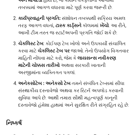
અને માપદંડો
હોય છે, જે કાર્યને વર્કફ્લોના આગામી
તબક્કામાં આગળ વધારવા માટે પૂર્ણ કરવા જરૂરી છે.
કાર્યપ્રવાહની પ્રગતિ:
સંશોધન તબક્કાથી સક્રિય અમલ
તરફ આગળ વધતાં,
ટાસ્ક કાર્ડ્સને
કૉલમમાં
ખેંચો
. આ રીતે,
આખી ટીમ તરત જ સ્ટાર્ટઅપની પ્રગતિ જોઈ શકે છે.
ચેકલિસ્ટ ટેબ
: કોઈપણ ટેબ ખોલો અને ઉપકાર્યો સંચાલિત
કરવા માટે
ચેકલિસ્ટ ટેબ પર
જાઓ. તેનો ઉપયોગ વિગતવાર
માહિતી નોંધવા માટે કરો, જેમ કે
લાયસન્સ નવીકરણ
માટેની ચોક્કસ તારીખો
અથવા સરકારી ખાતાની
અરજીમાંના વ્યક્તિગત પગલાં.
અનેકસો
ટેબ
: અનેકસો ટેબ
તમને સંબંધિત ટેબ્સમાં સીધા
સંસ્થાકીય દસ્તાવેજો અથવા કર રિટર્ન અપલોડ કરવાની
સુવિધા આપે છે. આથી તમારા સૌથી મહત્વપૂર્ણ કાનૂની
દસ્તાવેજો હંમેશા હાથમાં અને સુરક્ષિત રીતે સંગ્રહિત રહે છે.
નિષ્કર્ષ