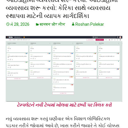
વ્યવસાય શરૂ કરવો: કેરિકા સાથે વ્યવસાય
સ્થાપવા માટેની વ્યાપક માર્ગદર્શિકા
મે 28, 2026
कानबन और लीन
Roshan Polekar
ટેમ્પલેટને નવી ટેબમાં ખોલવા માટે છબી પર ક્લિક કરો
નવું વ્યવસાય શરૂ કરવું ઘણીવાર એક વિશાળ લોજિસ્ટિકલ
પડકાર તરીકે જોવામાં આવે છે, ખાસ કરીને જ્યારે તે કોઈ ચોક્કસ