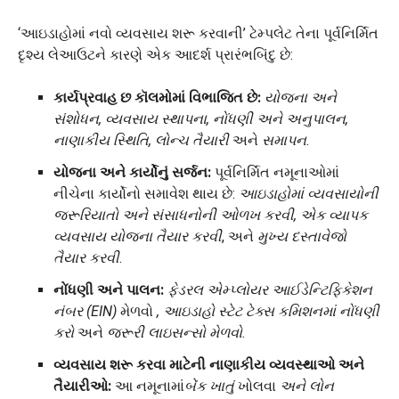
‘આઇડાહોમાં નવો વ્યવસાય શરૂ કરવાની’ ટેમ્પલેટ તેના પૂર્વનિર્મિત
દૃશ્ય લેઆઉટને કારણે એક આદર્શ પ્રારંભબિંદુ છે:
કાર્યપ્રવાહ છ કૉલમોમાં વિભાજિત છે:
યોજના અને
સંશોધન, વ્યવસાય સ્થાપના, નોંધણી અને અનુપાલન,
નાણાકીય સ્થિતિ, લોન્ચ તૈયારી
અને
સમાપન
.
યોજના અને કાર્યોનું સર્જન:
પૂર્વનિર્મિત નમૂનાઓમાં
નીચેના કાર્યોનો સમાવેશ થાય છે:
આઇડાહોમાં વ્યવસાયોની
જરૂરિયાતો અને સંસાધનોની ઓળખ કરવી, એક વ્યાપક
વ્યવસાય યોજના તૈયાર કરવી
, અને
મુખ્ય દસ્તાવેજો
તૈયાર કરવી
.
નોંધણી અને પાલન:
ફેડરલ એમ્પ્લોયર આઈડેન્ટિફિકેશન
નંબર (EIN)
મેળવો
, આઇડાહો સ્ટેટ ટેક્સ કમિશનમાં નોંધણી
કરો
અને
જરૂરી લાઇસન્સો મેળવો
.
વ્યવસાય શરૂ કરવા માટેની નાણાકીય વ્યવસ્થાઓ અને
તૈયારીઓ:
આ નમૂનામાં
બેંક ખાતું
ખોલવા
અને લોન