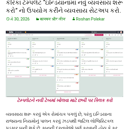
કેરિકા ટેમ્પલેટ “ઇન્ડિયાનામાં નવું વ્યવસાય શરૂ
કરો” નો ઉપયોગ કરીને વ્યવસાય સેટઅપ કરો.
મે 30, 2026
कानबन और लीन
Roshan Polekar
ટેમ્પલેટને નવી ટેબમાં ખોલવા માટે છબી પર ક્લિક કરો
વ્યવસાય શરૂ કરવું એક રોમાંચક પગલું છે, પરંતુ ઇન્ડિયાના
રાજ્યના નિયમોનું પાલન કરવું ઝડપથી જટિલ લોજિસ્ટિકલ
પડકાર બની શકે છે. કાનૂની દસ્તાવેજો પૂર્ણ કરવાની હોય કે કર