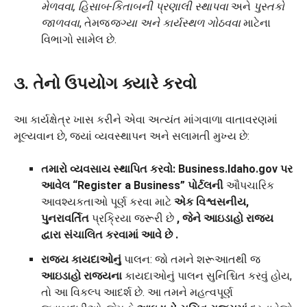
મેળવવા,
હિસાબ-કિતાબની પ્રણાલી
સ્થાપવા
અને
પુસ્તકો
જાળવવા
, તેમજ
જગ્યા અને કાર્યસ્થળ ગોઠવવા
માટેના
વિભાગો સામેલ છે.
૩. તેનો ઉપયોગ ક્યારે કરવો
આ કાર્યક્ષેત્ર ખાસ કરીને એવા અત્યંત માંગવાળા વાતાવરણમાં
મૂલ્યવાન છે, જ્યાં વ્યવસ્થાપન અને સલામતી મુખ્ય છે:
તમારો વ્યવસાય સ્થાપિત કરવો:
Business.Idaho.gov પર
આવેલ “Register a Business” પોર્ટલની
ઔપચારિક
આવશ્યકતાઓ પૂર્ણ કરવા માટે
એક
વિશ્વસનીય,
પુનરાવર્તિત
પ્રક્રિયા જરૂરી છે
, જેને આઇડાહો રાજ્ય
દ્વારા સંચાલિત કરવામાં આવે છે
.
રાજ્ય કાયદાઓનું
પાલન: જો તમને શરૂઆતથી જ
આઇડાહો રાજ્યના
કાયદાઓનું પાલન સુનિશ્ચિત કરવું હોય,
તો આ વિકલ્પ આદર્શ છે. આ તમને મહત્વપૂર્ણ