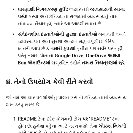
ધારણાથી નિગમકરણ સુધી:
જ્યારે તમે
વ્યવસાયની રચના
પસંદ
કરવા અને ઇન્ડિયાના રાજ્યમાં વ્યવસાયનું નામ
નોંધાવવા તૈયાર હો, ત્યારે આ આદર્શ સાધન છે.
સંવેદનશીલ દસ્તાવેજોની સુરક્ષા: દસ્તાવેજો
બનાવતી વખતે
વ્યવસ્થાપન અને સુરક્ષા અત્યંત મહત્વપૂર્ણ છે. કેરિકા
ખાતરી આપે છે કે
તમારી ફાઇલો
તૃતીય પક્ષ સર્વર પર નહીં,
પરંતુ તમારા પોતાના
Google Drive, OneDrive અથવા
Box એકાઉન્ટમાં
સંગ્રહિત રહીને
તમારા નિયંત્રણમાં રહે
.
૪. તેનો ઉપયોગ કેવી રીતે કરવો
જો તમે આ ચાર પગલાંઓનું પાલન કરો તો ઇન્ડિયાનામાં વ્યવસાય
શરૂ કરવું સરળ છે:
README ટૅબ
:
દરેક કૉલમની ટોચ
પર
“README” ટૅબ
હોય છે. હંમેશા પહેલા આ ટૅબ્સ તપાસો. તેમાં
ચોક્કસ નિયમો