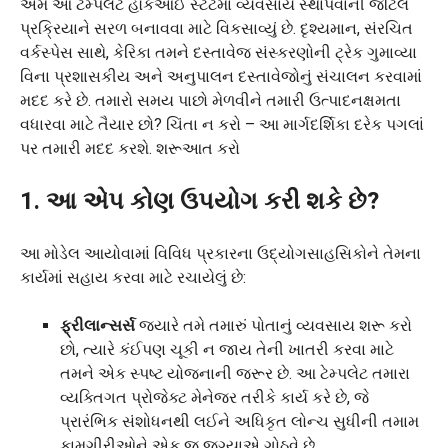
અમે આ ટેમ્પલેટ હૉકઆઈ સ્ટેટમાં વ્યવસાય સ્થાપવાની જટિલ
પ્રક્રિયાને સરળ બનાવવા માટે વિકસાવ્યું છે. દૃશ્યમાન, સંરચિત
વર્કસ્પેસ સાથે, કેરિકા તમને દસ્તાવેજ સંસ્કરણોની ટ્રેક ગુમાવ્યા
વિના પ્રશાસકીય અને અનુપાલન દસ્તાવેજોનું સંચાલન કરવામાં
મદદ કરે છે. તમારો સમય પાછો મેળવીને તમારી ઉત્પાદનક્ષમતા
વધારવા માટે તૈયાર છો? ચિંતા ન કરો – આ માર્ગદર્શિકા દરેક પગલાં
પર તમારી મદદ કરશે. શરૂઆત કરો
1. આ એપ કોણ ઉપયોગ કરી શકે છે?
આ મોડેલ આયોવામાં વિવિધ પ્રકારના ઉદ્યોગસાહસિકોને તેમના
કાર્યમાં સહાય કરવા માટે રચાયેલું છે:
ફ્રીલાન્સર્સ
જ્યારે તમે તમારું પોતાનું વ્યવસાય શરૂ કરો
છો, ત્યારે કંઈપણ ચૂકી ન જાય તેની ખાતરી કરવા માટે
તમને એક સ્પષ્ટ યોજનાની જરૂર છે. આ ટેમ્પલેટ તમારા
વ્યક્તિગત પ્રોજેક્ટ મેનેજર તરીકે કાર્ય કરે છે, જે
પ્રારંભિક સંશોધનથી લઈને અધિકૃત લોન્ચ સુધીની તમામ
કામગીરીઓને એક જ જગ્યાએ ગોઠવે છે.