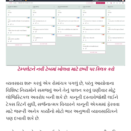
ટેમ્પલેટને નવી ટેબમાં ખોલવા માટે છબી પર ક્લિક કરો
વ્યવસાય શરૂ કરવું એક રોમાંચક પગલું છે, પરંતુ આયોવાના
વિશિષ્ટ નિયમોને સમજવું અને તેનું પાલન કરવું ઘણીવાર મોટું
લોજિસ્ટિકલ અવરોધ બની શકે છે. કાનૂની દસ્તાવેજોથી લઈને
ટેક્સ રિટર્ન સુધી, સર્જનાત્મક વિચારને કાનૂની એકમમાં ફેરવવા
માટે જરૂરી અનેક કાર્યોનો મોટો ભાર અનુભવી વ્યાવસાયિકને
પણ દબાવી શકે છે.