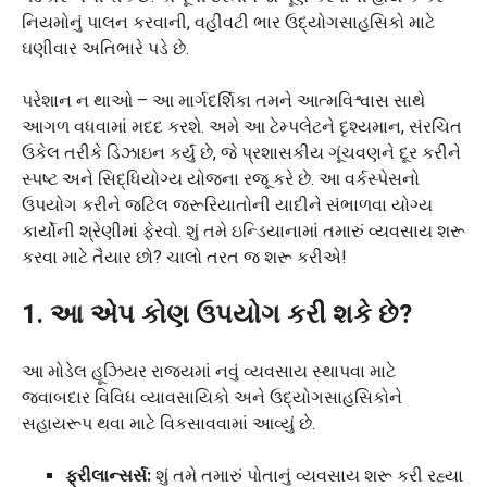
નિયમોનું પાલન કરવાની, વહીવટી ભાર ઉદ્યોગસાહસિકો માટે
ઘણીવાર અતિભારે પડે છે.
પરેશાન ન થાઓ – આ માર્ગદર્શિકા તમને આત્મવિશ્વાસ સાથે
આગળ વધવામાં મદદ કરશે. અમે આ ટેમ્પલેટને દૃશ્યમાન, સંરચિત
ઉકેલ તરીકે ડિઝાઇન કર્યું છે, જે પ્રશાસકીય ગૂંચવણને દૂર કરીને
સ્પષ્ટ અને સિદ્ધિયોગ્ય યોજના રજૂ કરે છે. આ વર્કસ્પેસનો
ઉપયોગ કરીને જટિલ જરૂરિયાતોની યાદીને સંભાળવા યોગ્ય
કાર્યોની શ્રેણીમાં ફેરવો. શું તમે ઇન્ડિયાનામાં તમારું વ્યવસાય શરૂ
કરવા માટે તૈયાર છો? ચાલો તરત જ શરૂ કરીએ!
1. આ એપ કોણ ઉપયોગ કરી શકે છે?
આ મોડેલ હૂઝિયર રાજ્યમાં નવું વ્યવસાય સ્થાપવા માટે
જવાબદાર વિવિધ વ્યાવસાયિકો અને ઉદ્યોગસાહસિકોને
સહાયરૂપ થવા માટે વિકસાવવામાં આવ્યું છે.
ફ્રીલાન્સર્સ:
શું તમે તમારું પોતાનું વ્યવસાય શરૂ કરી રહ્યા