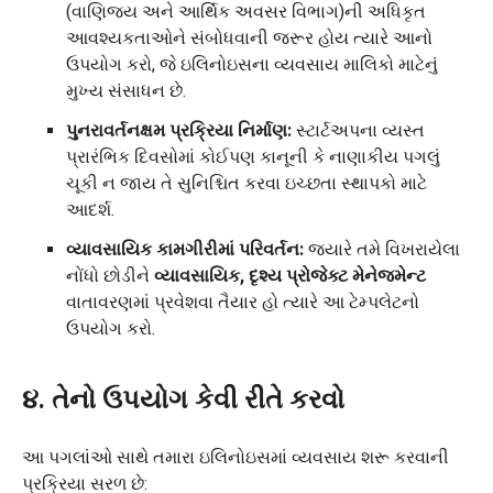
(વાણિજ્ય અને આર્થિક અવસર વિભાગ)ની અધિકૃત
આવશ્યકતાઓને સંબોધવાની જરૂર હોય ત્યારે આનો
ઉપયોગ કરો, જે ઇલિનોઇસના વ્યવસાય માલિકો માટેનું
મુખ્ય સંસાધન છે.
પુનરાવર્તનક્ષમ પ્રક્રિયા નિર્માણ:
સ્ટાર્ટઅપના વ્યસ્ત
પ્રારંભિક દિવસોમાં કોઈપણ કાનૂની કે નાણાકીય પગલું
ચૂકી ન જાય તે સુનિશ્ચિત કરવા ઇચ્છતા સ્થાપકો માટે
આદર્શ.
વ્યાવસાયિક કામગીરીમાં પરિવર્તન:
જ્યારે તમે વિખરાયેલા
નોંધો છોડીને
વ્યાવસાયિક, દૃશ્ય પ્રોજેક્ટ મેનેજમેન્ટ
વાતાવરણમાં પ્રવેશવા તૈયાર હો ત્યારે આ ટેમ્પલેટનો
ઉપયોગ કરો.
૪. તેનો ઉપયોગ કેવી રીતે કરવો
આ પગલાંઓ સાથે તમારા ઇલિનોઇસમાં વ્યવસાય શરૂ કરવાની
પ્રક્રિયા સરળ છે: