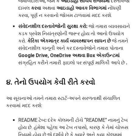
જવાબદારીઓ, જેમ કે
આઇડાહો સચિવ રાજ્યમાં
દસ્તાવેજો
દાખલ
કરવા
અથવા
આઇડાહો આવક વિભાગમાં
નોંધણી
કરવા, પૂર્ણ ન કરવાનો જોખમ ટાળવામાં મદદ કરશે.
સંવેદનશીલ દસ્તાવેજોની સુરક્ષા કરો:
જો તમારા વ્યવસાયને
કડક પ્રવેશ નિયંત્રણોની જરૂર હોય તો આનો ઉપયોગ
કરો.
કેરિકા એકમાત્ર કાર્ય વ્યવસ્થાપન સાધન છે
જે તમને
સંવેદનશીલ કાનૂની અને કર દસ્તાવેજોને તમારા પોતાના
Google Drive, OneDrive અથવા Box એકાઉન્ટમાં
સંગ્રહિત કરીને તમારી ફાઇલો પર સંપૂર્ણ માલિકી આપે છે
.
૪. તેનો ઉપયોગ કેવી રીતે કરવો
આ સૂચનાઓ તમને તમારા સ્ટાર્ટ-અપને સરળતાથી સંચાલિત
કરવામાં મદદ કરશે:
README ટેબ
:
દરેક કૉલમની ટોચે “README” નામનું ટેબ
હોય છે. હંમેશા પહેલા આ ટેબ તપાસો, કારણ કે તેમાં ચોક્કસ
નિયમો હોય છે જે દર્શાવે છે કે ક્યારે અને કયા કૉલમમાં