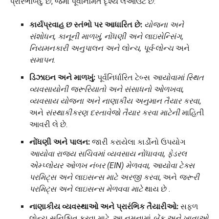
પ્રારંભબિંદુ છે, જેમાં પૂર્વનિર્મિત દૃશ્ય લેઆઉટ છે:
કાર્યપ્રવાહ છ સ્તંભો પર આધારિત છે:
યોજના અને
સંશોધન, કાનૂની માળખું, નોંધણી અને લાઇસેન્સિંગ,
નિયમનકારી અનુપાલન અને લોન્ચ, પૂર્વ-લોન્ચ
અને
સમાપન
.
ડિઝાઇન અને માળખું:
પૂર્વનિર્ધારિત ટેબ્સ
આયોવામાં સ્થિત
વ્યવસાયોની જરૂરિયાતો અને સંસાધનો ઓળખવા,
વ્યવસાય યોજના અને નાણાકીય અનુમાન તૈયાર કરવા
,
અને
સંસ્થાકીકરણ દસ્તાવેજો તૈયાર કરવા માટેની
માહિતી
આવરી લે છે.
નોંધણી અને પાલન:
જારી કરાયેલા કાર્ડોનો ઉપયોગ
આયોવા રાજ્ય સચિવમાં વ્યવસાય નોંધાવવા, ફેડરલ
એમ્પ્લોયર ઓળખ નંબર (EIN) મેળવવા, આયોવા ટેક્સ
પરમિટ્સ અને લાઇસન્સ માટે અરજી કરવા
, અને
જરૂરી
પરમિટ્સ અને લાઇસન્સ મેળવવા
માટે
થાય છે
.
નાણાકીય વ્યવસ્થાઓ અને પ્રારંભિક તૈયારીઓ:
સફળ
લોન્ચ સુનિશ્ચિત કરવા માટે, આ નમૂનામાં
બેંક અને ખાતાઓ