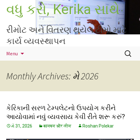
Skip
વધુ કરો, Kerika સાથે
to
content
રીમોટ અને વિતરણ થયેલ ટીમો માટે
કાર્ય વ્યવસ્થાપન
માટે
Menu
શોધો
:
Monthly Archives: મે 2026
કેરિકાની સરળ ટેમ્પલેટનો ઉપયોગ કરીને
આયોવામાં નવું વ્યવસાય કેવી રીતે શરૂ કરું?
મે 31, 2026
कानबन और लीन
Roshan Polekar