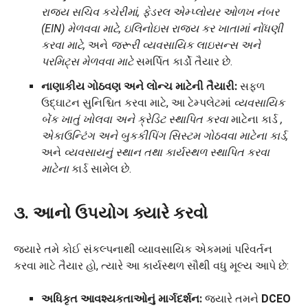
રાજ્ય સચિવ કચેરીમાં, ફેડરલ એમ્પ્લોયર ઓળખ નંબર
(EIN) મેળવવા માટે, ઇલિનોઇસ રાજ્ય કર ખાતામાં નોંધણી
કરવા માટે,
અને
જરૂરી વ્યવસાયિક લાઇસન્સ અને
પરમિટ્સ મેળવવા માટે
સમર્પિત કાર્ડો તૈયાર છે.
નાણાકીય ગોઠવણ અને લોન્ચ માટેની તૈયારી:
સફળ
ઉદ્ઘાટન સુનિશ્ચિત કરવા માટે, આ ટેમ્પલેટમાં
વ્યવસાયિક
બેંક ખાતું ખોલવા અને ક્રેડિટ સ્થાપિત કરવા
માટેના કાર્ડ
,
એકાઉન્ટિંગ અને બુકકીપિંગ સિસ્ટમ ગોઠવવા માટેના કાર્ડ,
અને
વ્યવસાયનું સ્થાન તથા કાર્યસ્થળ સ્થાપિત કરવા
માટેના
કાર્ડ સામેલ છે.
૩. આનો ઉપયોગ ક્યારે કરવો
જ્યારે તમે કોઈ સંકલ્પનાથી વ્યાવસાયિક એકમમાં પરિવર્તન
કરવા માટે તૈયાર હો, ત્યારે આ કાર્યસ્થળ સૌથી વધુ મૂલ્ય આપે છે:
અધિકૃત આવશ્યકતાઓનું માર્ગદર્શન:
જ્યારે તમને
DCEO