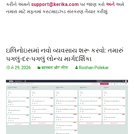
કરીને અમને
support@kerika.com
પર જાણ કરો
અને
અમે
તમારા માટે મફતમાં કસ્ટમાઇઝ્ડ સંસ્કરણ તૈયાર કરીશું.
ઇલિનોઇસમાં નવો વ્યવસાય શરૂ કરવો: તમારું
પગલું-દર-પગલું લોન્ચ માર્ગદર્શિકા
મે 29, 2026
कानबन और लीन
Roshan Polekar