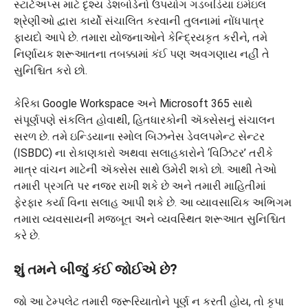
સ્ટાર્ટઅપ્સ માટે દૃશ્ય ડેશબોર્ડનો ઉપયોગ ગડબડિયા ઇમેઇલ
શ્રેણીઓ દ્વારા કાર્યો સંચાલિત કરવાની તુલનામાં નોંધપાત્ર
ફાયદો આપે છે. તમારા યોજનાઓને કેન્દ્રિયકૃત કરીને, તમે
નિર્ણાયક શરૂઆતના તબક્કામાં કંઈ પણ અવગણાય નહીં તે
સુનિશ્ચિત કરો છો.
કેરિકા Google Workspace અને Microsoft 365 સાથે
સંપૂર્ણપણે સંકલિત હોવાથી, હિતધારકોની ઍક્સેસનું સંચાલન
સરળ છે. તમે ઇન્ડિયાના સ્મોલ બિઝનેસ ડેવલપમેન્ટ સેન્ટર
(ISBDC) ના રોકાણકારો અથવા સલાહકારોને ‘વિઝિટર’ તરીકે
માત્ર વાંચન માટેની ઍક્સેસ સાથે ઉમેરી શકો છો. આથી તેઓ
તમારી પ્રગતિ પર નજર રાખી શકે છે અને તમારી માહિતીમાં
ફેરફાર કર્યા વિના સલાહ આપી શકે છે. આ વ્યાવસાયિક અભિગમ
તમારા વ્યવસાયની મજબૂત અને વ્યવસ્થિત શરૂઆત સુનિશ્ચિત
કરે છે.
શું તમને બીજું કંઈ જોઈએ છે?
જો આ ટેમ્પલેટ તમારી જરૂરિયાતોને પૂર્ણ ન કરતી હોય, તો કૃપા