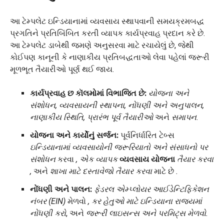
આ ટેમ્પલેટ ઇન્ડિયાનામાં વ્યવસાય સ્થાપવાની સમયક્રમબદ્ધ
પ્રગતિને પ્રતિબિંબિત કરતી વ્યાપક કાર્યપ્રવાહ પ્રદાન કરે છે.
આ ટેમ્પલેટ ડાબેથી જમણે અનુસરવા માટે રચાયેલું છે, જેથી
કોઈપણ કાનૂની કે નાણાકીય પ્રતિબદ્ધતાઓ લેવા પહેલાં જરૂરી
મૂળભૂત તૈયારીઓ પૂર્ણ થઈ જાય.
કાર્યપ્રવાહ છ કૉલમોમાં વિભાજિત છે:
યોજના અને
સંશોધન, વ્યવસાયની સ્થાપના, નોંધણી અને અનુપાલન,
નાણાકીય સ્થિતિ, પ્રારંભ પૂર્વ તૈયારીઓ
અને
સમાપન
.
યોજના અને કાર્યોનું સર્જન:
પૂર્વનિર્ધારિત ટેબ્સ
ઇન્ડિયાનામાં વ્યવસાયોની જરૂરિયાતો અને સંસાધનો પર
સંશોધન
કરવા
,
એક
વ્યાપક
વ્યવસાય યોજના
તૈયાર કરવા
,
અને
શાખા માટે દસ્તાવેજો તૈયાર કરવા
માટે છે
.
નોંધણી અને પાલન:
ફેડરલ એમ્પ્લોયર આઈડેન્ટિફિકેશન
નંબર (EIN)
મેળવો
, કર હેતુઓ માટે ઇન્ડિયાના રાજ્યમાં
નોંધણી કરો
, અને
જરૂરી લાઇસન્સ અને પરમિટ્સ મેળવો.