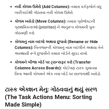
નવી કોલમ ઉમેરો (Add Columns):
તમારા વર્કફ્લોને વધુ
બારીકાઈથી ગોઠવવા નવી કોલમ ઉમેરો.
કોલમ ખસેડો (Move Columns):
તમારા પ્રોજેક્ટની
પ્રાથમિકતાઓ (priorities) ને અનુરૂપ કોલમની પુનઃ
ગોઠવણી કરો.
કોલમનું નામ બદલો અથવા છુપાવો (Rename or Hide
Columns):
બિનજરૂરી કોલમનું નામ બદલીને અથવા તેને
અસ્થાયી રૂપે છુપાવીને તમારા બોર્ડને સુઘડ રાખો.
કોલમને બીજા બોર્ડ પર ટ્રાન્સફર કરો (Transfer
Columns Across Boards):
કોઈપણ ટાસ્ક ગુમાવ્યા
વિના આખી કોલમને એક નવા બોર્ડ પર સરળતાથી ખસેડો.
ટાસ્ક એક્શન મેનુ: ગોઠવવાનું થયું સરળ
(The Task Actions Menu: Sorting
Made Simple)