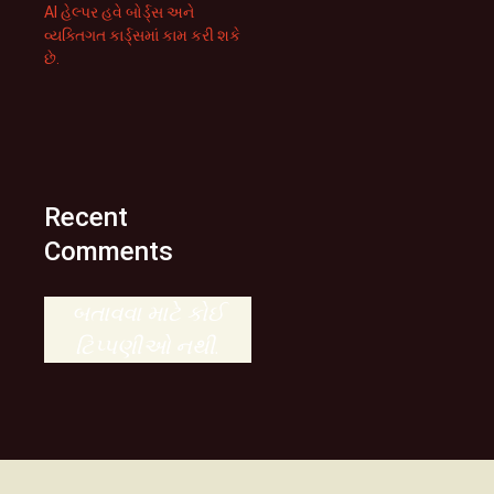
AI હેલ્પર હવે બોર્ડ્સ અને
વ્યક્તિગત કાર્ડ્સમાં કામ કરી શકે
છે.
Recent
Comments
બતાવવા માટે કોઈ
ટિપ્પણીઓ નથી.