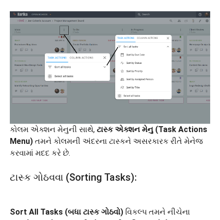
કોલમ એક્શન મેનુની સાથે,
ટાસ્ક એક્શન મેનુ (Task Actions
Menu)
તમને કોલમની અંદરના ટાસ્કને અસરકારક રીતે મેનેજ
કરવામાં મદદ કરે છે.
ટાસ્ક ગોઠવવા (Sorting Tasks):
Sort All Tasks (બધા ટાસ્ક ગોઠવો)
વિકલ્પ તમને નીચેના