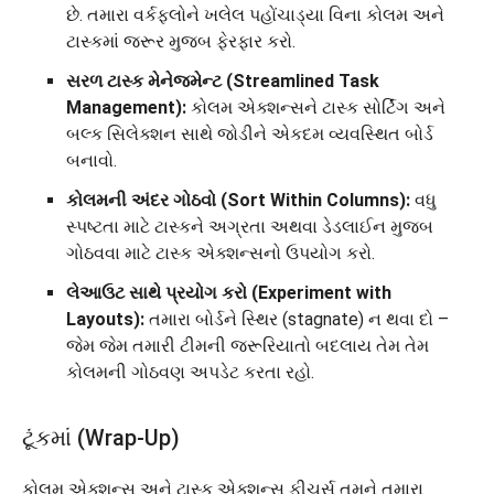
છે. તમારા વર્કફ્લોને ખલેલ પહોંચાડ્યા વિના કોલમ અને
ટાસ્કમાં જરૂર મુજબ ફેરફાર કરો.
સરળ ટાસ્ક મેનેજમેન્ટ (Streamlined Task
Management):
કોલમ એક્શન્સને ટાસ્ક સોર્ટિંગ અને
બલ્ક સિલેક્શન સાથે જોડીને એકદમ વ્યવસ્થિત બોર્ડ
બનાવો.
કોલમની અંદર ગોઠવો (Sort Within Columns):
વધુ
સ્પષ્ટતા માટે ટાસ્કને અગ્રતા અથવા ડેડલાઈન મુજબ
ગોઠવવા માટે ટાસ્ક એક્શન્સનો ઉપયોગ કરો.
લેઆઉટ સાથે પ્રયોગ કરો (Experiment with
Layouts):
તમારા બોર્ડને સ્થિર (stagnate) ન થવા દો –
જેમ જેમ તમારી ટીમની જરૂરિયાતો બદલાય તેમ તેમ
કોલમની ગોઠવણ અપડેટ કરતા રહો.
ટૂંકમાં (Wrap-Up)
કોલમ એક્શન્સ અને ટાસ્ક એક્શન્સ ફીચર્સ તમને તમારા