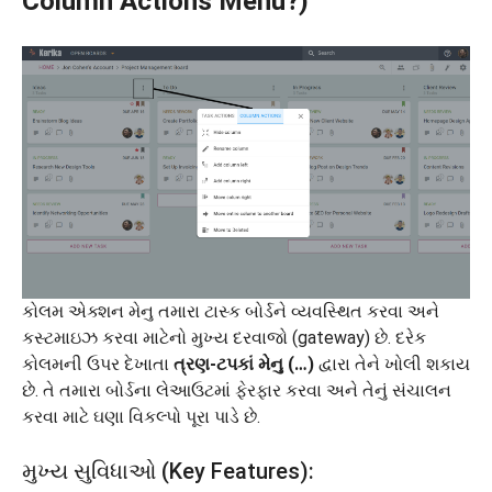
Column Actions Menu?)
કોલમ એક્શન મેનુ તમારા ટાસ્ક બોર્ડને વ્યવસ્થિત કરવા અને
કસ્ટમાઇઝ કરવા માટેનો મુખ્ય દરવાજો (gateway) છે. દરેક
કોલમની ઉપર દેખાતા
ત્રણ-ટપકાં મેનુ (…)
દ્વારા તેને ખોલી શકાય
છે. તે તમારા બોર્ડના લેઆઉટમાં ફેરફાર કરવા અને તેનું સંચાલન
કરવા માટે ઘણા વિકલ્પો પૂરા પાડે છે.
મુખ્ય સુવિધાઓ (Key Features):