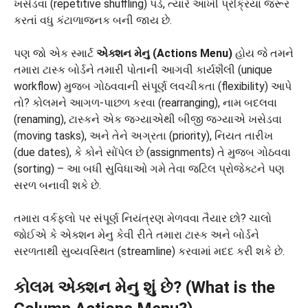
ખસેડવા (repetitive shuffling) પડે, ત્યારે આખી પ્રક્રિયા જરૂર
કરતાં વધુ કંટાળાજનક બની જાય છે.
પણ જો એક સ્માર્ટ
એક્શન મેનુ (Actions Menu)
હોય જે તમને
તમારા ટાસ્ક બોર્ડને તમારી પોતાની આગવી કાર્યશૈલી (unique
workflow) મુજબ ગોઠવવાની સંપૂર્ણ લવચીકતા (flexibility) આપે
તો? કોલમને આગળ-પાછળ કરવા (rearranging), નામ બદલવા
(renaming), ટાસ્કને એક જગ્યાએથી બીજી જગ્યાએ ખસેડવા
(moving tasks), અને તેને અગ્રતા (priority), નિયત તારીખ
(due dates), કે કોને સોંપેલ છે (assignments) તે મુજબ ગોઠવવા
(sorting) – આ બધી સુવિધાઓ ગમે તેવા જટિલ પ્રોજેક્ટને પણ
સરળ બનાવી શકે છે.
તમારા વર્કફ્લો પર સંપૂર્ણ નિયંત્રણ મેળવવા તૈયાર છો? ચાલો
જોઈએ કે એક્શન મેનુ કેવી રીતે તમારા ટાસ્ક અને બોર્ડને
સરળતાથી સુવ્યવસ્થિત (streamline) કરવામાં મદદ કરી શકે છે.
કોલમ એક્શન મેનુ શું છે? (What is the