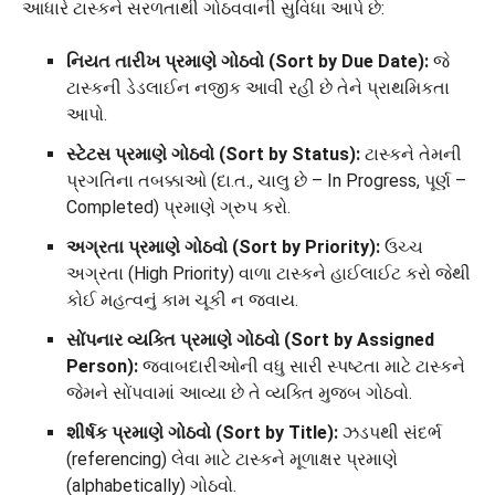
આધારે ટાસ્કને સરળતાથી ગોઠવવાની સુવિધા આપે છે:
નિયત તારીખ પ્રમાણે ગોઠવો (Sort by Due Date):
જે
ટાસ્કની ડેડલાઈન નજીક આવી રહી છે તેને પ્રાથમિકતા
આપો.
સ્ટેટસ પ્રમાણે ગોઠવો (Sort by Status):
ટાસ્કને તેમની
પ્રગતિના તબક્કાઓ (દા.ત., ચાલુ છે – In Progress, પૂર્ણ –
Completed) પ્રમાણે ગ્રુપ કરો.
અગ્રતા પ્રમાણે ગોઠવો (Sort by Priority):
ઉચ્ચ
અગ્રતા (High Priority) વાળા ટાસ્કને હાઈલાઈટ કરો જેથી
કોઈ મહત્વનું કામ ચૂકી ન જવાય.
સોંપનાર વ્યક્તિ પ્રમાણે ગોઠવો (Sort by Assigned
Person):
જવાબદારીઓની વધુ સારી સ્પષ્ટતા માટે ટાસ્કને
જેમને સોંપવામાં આવ્યા છે તે વ્યક્તિ મુજબ ગોઠવો.
શીર્ષક પ્રમાણે ગોઠવો (Sort by Title):
ઝડપથી સંદર્ભ
(referencing) લેવા માટે ટાસ્કને મૂળાક્ષર પ્રમાણે
(alphabetically) ગોઠવો.