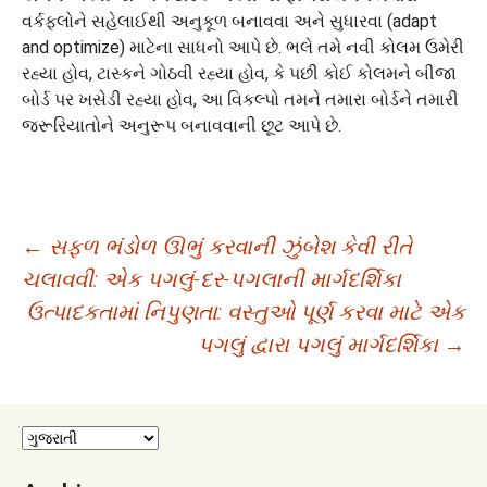
વર્કફ્લોને સહેલાઈથી અનુકૂળ બનાવવા અને સુધારવા (adapt
and optimize) માટેના સાધનો આપે છે. ભલે તમે નવી કોલમ ઉમેરી
રહ્યા હોવ, ટાસ્કને ગોઠવી રહ્યા હોવ, કે પછી કોઈ કોલમને બીજા
બોર્ડ પર ખસેડી રહ્યા હોવ, આ વિકલ્પો તમને તમારા બોર્ડને તમારી
જરૂરિયાતોને અનુરૂપ બનાવવાની છૂટ આપે છે.
Post
←
સફળ ભંડોળ ઊભું કરવાની ઝુંબેશ કેવી રીતે
ચલાવવી: એક પગલું-દર-પગલાની માર્ગદર્શિકા
navigation
ઉત્પાદકતામાં નિપુણતા: વસ્તુઓ પૂર્ણ કરવા માટે એક
પગલું દ્વારા પગલું માર્ગદર્શિકા
→