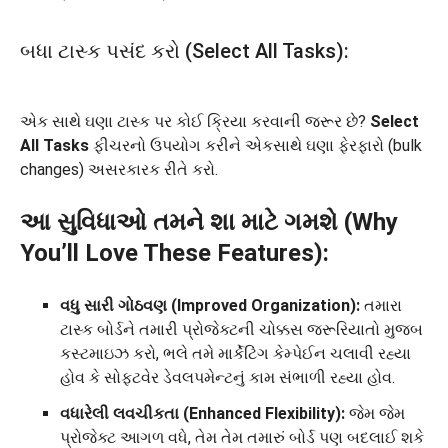
બધા ટાસ્ક પસંદ કરો (Select All Tasks):
એક સાથે ઘણા ટાસ્ક પર કોઈ ક્રિયા કરવાની જરૂર છે?
Select
All Tasks
ફીચરનો ઉપયોગ કરીને એકસાથે ઘણા ફેરફારો (bulk
changes) અસરકારક રીતે કરો.
આ સુવિધાઓ તમને શા માટે ગમશે (Why
You’ll Love These Features):
વધુ સારી ગોઠવણ (Improved Organization):
તમારા
ટાસ્ક બોર્ડને તમારી પ્રોજેક્ટની ચોક્કસ જરૂરિયાતો મુજબ
કસ્ટમાઇઝ કરો, ભલે તમે માર્કેટિંગ કેમ્પેઈન ચલાવી રહ્યા
હોવ કે સોફ્ટવેર ડેવલપમેન્ટનું કામ સંભાળી રહ્યા હોવ.
વધારેલી લવચીકતા (Enhanced Flexibility):
જેમ જેમ
પ્રોજેક્ટ આગળ વધે, તેમ તેમ તમારું બોર્ડ પણ બદલાઈ શકે