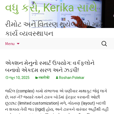
Skip
વધુ કરો, Kerika સાથે
to
content
રીમોટ અને વિતરણ થયેલ ટીમો માટે
કાર્ય વ્યવસ્થાપન
માટે
Menu
શોધો
:
એક્શન મેનુનો સ્માર્ટ ઉપયોગ: વર્કફ્લોને
બનાવો એકદમ સરળ અને ઝડપી!
જૂન 10, 2025
तकनीकी
Roshan Polekar
જટિલ (complex) કામો સંભાળવા એ ઘણીવાર માથાકૂટ જેવું લાગે
છે, ખરું ને? જ્યારે તમને ટાસ્ક બોર્ડમાં ફેરફાર કરવાની ઓછી
છૂટછાટ (limited customization) મળે, ગોઠવણ (layout) બદલી
ન શકાય તેવી જડ (rigid) હોય, અને ટાસ્કને વારંવાર અહીંથી તહીં