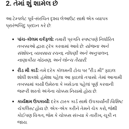
2. તેમાં શું શામેલ છે
આ ટેમ્પલેટ પૂર્વ-સંરચિત દૃશ્ય લેઆઉટ સાથે એક વ્યાપક
પ્રારંભબિંદુ પ્રદાન કરે છે:
પાંચ-કૉલમ વર્કફ્લો:
તમારી પ્રગતિ સ્પષ્ટપણે નિર્ધારિત
તબક્કાઓ દ્વારા ટ્રૅક કરવામાં આવે છે:
યોજના અને
સંશોધન, વ્યવસાય રચના, નોંધણી અને અનુપાલન,
નાણાકીય ગોઠવણ, અને લોન્ચ તૈયારી.
રીડ મી કાર્ડ:
તમે દરેક કૉલમની ટોચ પર “રીડ મી” ફાઇલ
શોધી શકશો. હંમેશા પહેલા આ ફાઇલો તપાસો. તેમાં આગામી
તબક્કામાં કાર્યો ઉમેરતા કે ખસેડતા પહેલાં પૂર્ણ કરવાની
જરૂરી શરતો અંગેના ચોક્કસ નિયમો હોય છે.
કાર્યક્ષમ ઉપકાર્યો:
દરેક ટાસ્ક કાર્ડ સાથે
ઉપકાર્યોની
વિશિષ્ટ
ચેકલિસ્ટ
હોય છે. એક-એક કરીને તેમને ચેક કરો, જેથી
કોઈપણ વિગત, જેમ કે ચોક્કસ સંખ્યા કે તારીખ, ચૂકી ન
જાય.