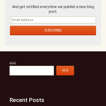
And get notified everytime we publish a new blog
post.
શોધો
શોધો
Recent Posts