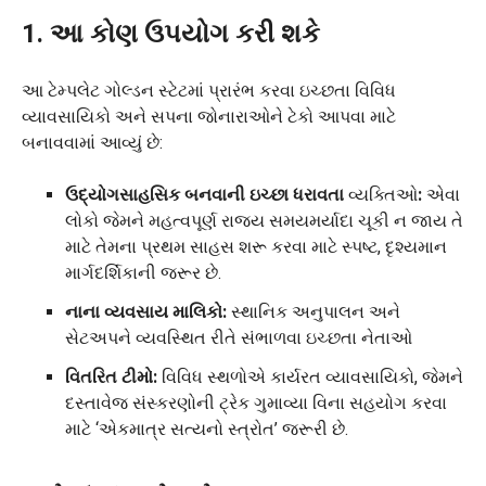
1. આ કોણ ઉપયોગ કરી શકે
આ ટેમ્પલેટ ગોલ્ડન સ્ટેટમાં પ્રારંભ કરવા ઇચ્છતા વિવિધ
વ્યાવસાયિકો અને સપના જોનારાઓને ટેકો આપવા માટે
બનાવવામાં આવ્યું છે:
ઉદ્યોગસાહસિક બનવાની ઇચ્છા ધરાવતા
વ્યક્તિઓ
:
એવા
લોકો જેમને મહત્વપૂર્ણ રાજ્ય સમયમર્યાદા ચૂકી ન જાય તે
માટે તેમના પ્રથમ સાહસ શરૂ કરવા માટે સ્પષ્ટ, દૃશ્યમાન
માર્ગદર્શિકાની જરૂર છે.
નાના વ્યવસાય માલિકો:
સ્થાનિક અનુપાલન અને
સેટઅપને વ્યવસ્થિત રીતે સંભાળવા ઇચ્છતા નેતાઓ
વિતરિત ટીમો:
વિવિધ સ્થળોએ કાર્યરત વ્યાવસાયિકો, જેમને
દસ્તાવેજ સંસ્કરણોની ટ્રેક ગુમાવ્યા વિના સહયોગ કરવા
માટે ‘એકમાત્ર સત્યનો સ્ત્રોત’ જરૂરી છે.