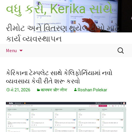
Skip
વધુ કરો, Kerika સાથે
to
content
રીમોટ અને વિતરણ થયેલ ટીમો માટે
કાર્ય વ્યવસ્થાપન
માટે
Menu
શોધો
:
કેરિકાના ટેમ્પલેટ સાથે કેલિફોર્નિયામાં નવો
વ્યવસાય કેવી રીતે શરૂ કરવો
મે 21, 2026
कानबन और लीन
Roshan Polekar