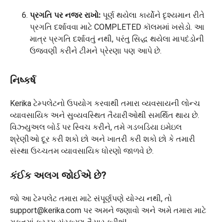
પ્રગતિ પર નજર રાખો:
પૂર્ણ થયેલા કાર્યોને દૃશ્યમાન રીતે
પ્રગતિ દર્શાવવા માટે COMPLETED કૉલમમાં ખસેડો. આ
માત્ર પ્રગતિ દર્શાવતું નથી, પરંતુ સિદ્ધ થયેલા માપદંડોની
ઉજવણી કરીને ટીમને પ્રેરણા પણ આપે છે.
નિષ્કર્ષ
Kerika ટેમ્પલેટનો ઉપયોગ કરવાથી તમારા વ્યવસાયની લોન્ચ
વ્યાવસાયિક અને સુવ્યવસ્થિત તૈયારીઓથી સમર્થિત થાય છે.
વિઝ્યુઅલ બોર્ડ પર સ્વિચ કરીને, તમે ગડબડિયા ઇમેઇલ
શ્રેણીઓ દૂર કરી શકો છો અને ખાતરી કરી શકો છો કે તમારી
સંસ્થા ઉચ્ચતમ વ્યાવસાયિક ધોરણો જાળવે છે.
કંઈક અલગ જોઈએ છે?
જો આ ટેમ્પલેટ તમારા માટે સંપૂર્ણપણે યોગ્ય નથી, તો
support@kerika.com પર અમને જણાવો અને અમે તમારા માટે