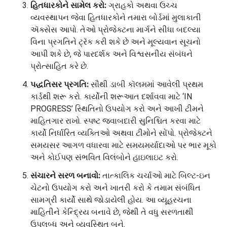
હિતધારકોને સામેલ કરો:
ગ્રાહકો અથવા ઉચ્ચ
વ્યવસ્થાપન જેવા હિતધારકોને તમારા બોર્ડમાં મુલાકાતી
ઍક્સેસ આપો. તેઓ પ્રોજેક્ટના માર્ગને સીધા બદલ્યા
વિના પ્રગતિને ટ્રૅક કરી શકે છે અને મૂલ્યવાન સૂચનો
આપી શકે છે, જે પારદર્શક અને વિશ્વસનીય સંબંધને
પ્રોત્સાહિત કરે છે.
પદ્ધતિસર પ્રગતિ:
સૌથી ડાબી કૉલમમાં આવેલી પ્રથમ
કાર્ડથી શરૂ કરો. કાર્યોની શરૂઆત દર્શાવવા માટે ‘IN
PROGRESS’ સ્થિતિનો ઉપયોગ કરો અને આખી ટીમને
માહિતગાર રાખો. સ્પષ્ટ જવાબદારી સુનિશ્ચિત કરવા માટે
કાર્યો નિર્ધારિત વ્યક્તિઓ અથવા ટીમોને સોંપો. પ્રોજેક્ટને
સમયસર આગળ વધારવા માટે સમયમર્યાદાઓ પર ભાર મૂકો
અને કોઈપણ સંભવિત વિલંબોને હાઇલાઇટ કરો.
સંચારને સરળ બનાવો:
તાત્કાલિક ચર્ચાઓ માટે બિલ્ટ-ઇન
ચેટનો ઉપયોગ કરો અને ખાતરી કરો કે તમામ સંબંધિત
સામગ્રી કાર્યો સાથે જોડાયેલી હોય. આ વ્યૂહરચના
માહિતીને કેન્દ્રિય બનાવે છે, જેથી તે વધુ સરળતાથી
ઉપલબ્ધ અને વ્યવસ્થિત બને.