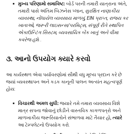
મુખ્ય પરિણામો સમાવિષ્ટ:
બોર્ડ પરની તમારી યાત્રાના અંતે,
તમારી પાસે અંતિમ બિઝનેસ પ્લાન,
સુરક્ષિત નાણાકીય
વ્યવસ્થા, નોંધાયેલ વ્યવસાય માળખું, EIN પ્રાપ્ત, રાજ્ય કર
ખાતાઓ, જરૂરી લાઇસન્સ/પરમિટ્સ, સંપૂર્ણ રીતે સ્થાપિત
એકાઉન્ટિંગ સિસ્ટમ, વ્યવસાયિક બેંક ખાતું અને વીમા
કવરેજ
હશે
.
૩. આનો ઉપયોગ ક્યારે કરવો
આ કાર્યસ્થળ એવા પર્યાવરણોમાં સૌથી વધુ મૂલ્ય પ્રદાન કરે છે
જ્યાં વ્યવસ્થાપન અને કડક કાનૂની પાલન અત્યંત મહત્વપૂર્ણ
હોય:
વિચારથી અમલ સુધી:
જ્યારે તમે તમારા વ્યવસાય વિશે
માત્ર સપના જોવાનું છોડીને વાસ્તવિક કાગળપત્રો અને
માળખાકીય જરૂરિયાતોને સંભાળવા માટે તૈયાર હો,
ત્યારે
આ ટેમ્પલેટનો ઉપયોગ કરો.