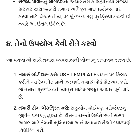
રાજ્ય પાલનનું માર્ગદર્શન:
જ્યારે તમે કેલિફોર્નિયા રાજ્ય
સરકાર દ્વારા જરૂરી તમામ અધિકૃત માઇલસ્ટોન્સ પાર
કરવા માટે વિશ્વસનીય, પગલું-દર-પગલું પ્રક્રિયા ઇચ્છો છો,
ત્યારે આ ઉત્તમ ઉકેલ છે.
૪. તેનો ઉપયોગ કેવી રીતે કરવો
આ પગલાંઓ સાથે તમારા વ્યવસાયની લોન્ચનું સંચાલન સરળ છે:
તમારું બોર્ડ શરૂ કરો:
USE TEMPLATE
બટન પર ક્લિક
કરીને આ ટેમ્પલેટ સાથે ઝડપથી તમારું બોર્ડ સેટઅપ કરો,
જે તમારા પ્રોજેક્ટની યાત્રા માટે મજબૂત આધાર પૂરો પાડે
છે.
તમારી ટીમ એકત્રિત કરો:
સહયોગ કોઈપણ પ્રોજેક્ટનું
જીવંત ધબકતું હૃદય છે. ટીમના સભ્યો ઉમેરો અને સરળ
અમલ માટે તેમની ભૂમિકાઓ અને જવાબદારીઓ સ્પષ્ટપણે
નિર્ધારિત કરો.