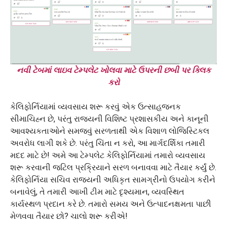
નવી ટેબમાં લાઇવ ટેમ્પલેટ ખોલવા માટે ઉપરની છબી પર ક્લિક
કરો
કેલિફોર્નિયામાં વ્યવસાય શરૂ કરવું એક ઉત્સાહજનક
સીમાચિહ્ન છે, પરંતુ રાજ્યની વિશિષ્ટ પ્રશાસકીય અને કાનૂની
આવશ્યકતાઓને સમજવું સરળતાથી એક વિશાળ લોજિસ્ટિકલ
અવરોધ લાગી શકે છે. પરંતુ ચિંતા ન કરો, આ માર્ગદર્શિકા તમારી
મદદ માટે છે! અમે આ ટેમ્પલેટ કેલિફોર્નિયામાં તમારો વ્યવસાય
શરૂ કરવાની જટિલ પ્રક્રિયાને સરળ બનાવવા માટે તૈયાર કર્યું છે.
કેલિફોર્નિયા સચિવ રાજ્યની અધિકૃત સામગ્રીનો ઉપયોગ કરીને
બનાવેલું, તે તમારી આખી ટીમ માટે દૃશ્યમાન, વ્યવસ્થિત
કાર્યસ્થળ પ્રદાન કરે છે. તમારો સમય અને ઉત્પાદનક્ષમતા પાછી
મેળવવા તૈયાર છો? ચાલો શરૂ કરીએ!