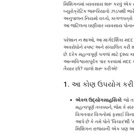
મિશિગનમાં વ્યવસાય શરૂ કરવું એક ર
બ્યુરોક્રેટિક જરૂરિયાતો ઝડપથી ભાર
અનુપાલન નિયમો વચ્ચે, કાગળપત્રો 
આ જટિલતા ઘણીવાર વ્યવસાય પોતાના
પરેશાન ન થાઓ, આ માર્ગદર્શિકા મદદ 
અવરોધોને સ્પષ્ટ અને સંચાલિત કરી શકા
છે. દરેક મહત્વપૂર્ણ પગલાં માટે દૃશ્ય
આત્મવિશ્વાસપૂર્વક પાર કરવામાં મદદ ક
તૈયાર છો? ચાલો શરૂ કરીએ!
1. આ કોણ ઉપયોગ કરી
એકલ ઉદ્યોગસાહસિકો
: જો 
મહત્વપૂર્ણ તબક્કાને, જેમ કે 
વિગતવાર વિગતોમાં ફસાઈ વિના
આપે છે કે તમે પોતે ‘વિચાર’થી 
મિશિગન રાજ્યની એક પણ આવ