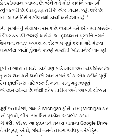
ો દર્શાવવામાં આવ્યા છે, જેને તમે કોઈ કાર્યને આગામી
 કરવું જરૂરી છે. ઉદાહરણ તરીકે, એક નિયમ કહી શકે છે:
િના, લાઇસેન્સિંગ કૉલમમાં કાર્યો ખસેડશો નહીં.”
રી પ્રગતિનું સંચાલન સરળ છે. જ્યારે તમે દરેક માઇલસ્ટોન
સને બોર્ડ પર ડાબેથી જમણે ખસેડો. આ દૃશ્યમાન પ્રગતિ તમને
િશિગનમાં તમારું વ્યવસાય સેટઅપ પૂર્ણ કરવા માટે કેટલા
ાસકીય કાર્યો હોવાને કારણે સર્જાતી ‘બોટલનેક’ લાગણી
ૂકી ન જાય
તે માટે
, કોઈપણ કાર્ડ ખોલો અને ચેકલિસ્ટ ટેબ
નું સંચાલન કરી શકો છો અને તેમને એક-એક કરીને પૂર્ણ
લ ફાઇલિંગ્સ માટે જરૂરી નાના પરંતુ મહત્વપૂર્ણ
 એકદમ યોગ્ય છે, જેથી દરેક તારીખ અને આંકડો ચોક્કસ
ૂર્ણ દસ્તાવેજો, જેમ કે Michigan ફોર્મ 518 (Michigan કર
ો પુરાવો, સીધા સંબંધિત કાર્ડોમાં અપલોડ કરવા
ગ કરો
. કેરિકા આ ફાઇલોને તમારા પોતાના Google Drive
ે સંગ્રહ કરે છે, જેથી તમને તમારા અધિકૃત રેકોર્ડ્સ