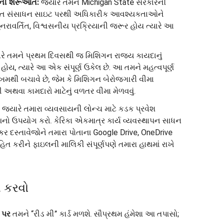
ાની શરૂઆત:
જ્યારે તમને Michigan State સરકારની
કૃત સંસાધન સાઇટ પરથી અધિકારીક આવશ્યકતાઓને
રાવર્તિત, વિશ્વસનીય પ્રક્રિયાની જરૂર હોય ત્યારે આ
રે તમને પ્રથમ દિવસથી જ મિશિગન રાજ્ય કાયદાનું
હોય, ત્યારે આ એક સંપૂર્ણ ઉકેલ છે. આ તમને મહત્વપૂર્ણ
થી બચાવે છે, જેમ કે મિશિગન બેરોજગારી વીમા
 અથવા કામદારો માટેનું વળતર વીમા મેળવવું.
જ્યારે તમારા વ્યવસાયની લોન્ચ માટે કડક પ્રવેશ
આનો ઉપયોગ કરો. કેરિકા એકમાત્ર કાર્ય વ્યવસ્થાપન સાધન
કર દસ્તાવેજોને તમારા પોતાના Google Drive, OneDrive
ત કરીને ફાઇલની માલિકી સંપૂર્ણપણે તમારા હાથમાં રાખે
ે કરવો
ચ
પર
તમને “રીડ મી” કાર્ડ મળશે. સૌપ્રથમ હંમેશા આ તપાસો;