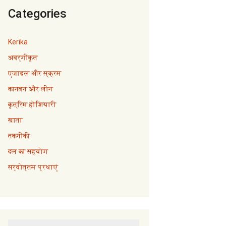
Categories
Kerika
अवर्गीकृत
एजाइल और स्क्रम
कानबन और लीन
कृत्रिम होशियारी
खाता
तकनीकी
दल का सहयोग
सर्वोत्तम प्रथाएं