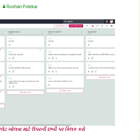
Roshan Polekar
્પલેટ ખોલવા માટે ઉપરની છબી પર ક્લિક કરો