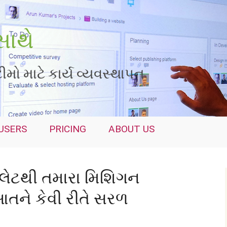
સાથે
મો માટે કાર્ય વ્યવસ્થાપન
USERS
PRICING
ABOUT US
્પલેટથી તમારા મિશિગન
તને કેવી રીતે સરળ