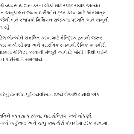
ાથે વ્યવસાય શરૂ કરતા લોકો માટે સ્પષ્ટ સંવાદ અત્યંત
ંયુક્ત અનુપાલન જવાબદારીઓને ટ્રૅક કરવા માટે એકમાત્ર
છે, જેથી બંને સ્થાપકો મિશિગન રાજ્યમાં પ્રગતિ અને કાનૂની
 રહે.
ટિલ લોન્ચોને સંકલિત કરવા માટે કેન્દ્રિય હબની જરૂર
ક્કસ કાર્યો સોંપવા અને પ્રારંભિક રચનાથી દૈનિક કામગીરી
ટાઇમમાં મોનિટર કરવાની મંજૂરી આપે છે, જેથી HRથી લઈને
ાલન પરિસ્થિતિ સમજાય.
ટેનું ટેમ્પલેટ પૂર્વ-વ્યવસ્થિત દૃશ્ય લેઆઉટ સાથે એક
ગતિને
વ્યવસાય રચના, લાઇસેન્સિંગ અને નોંધણી,
અને અહેવાલ,
અને
ચાલુ કામગીરી
કૉલમોમાં ટ્રૅક કરવામાં