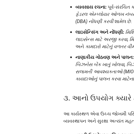
વ્યવસાય રચના:
પૂર્વ-સંરચિત કા
ફેડરલ એમ્પ્લોયર ઓળખ નંબર (
(DBA) નોંધણી કરવી
શામેલ છે.
લાઇસેન્સિંગ અને નોંધણી:
મિશ
લાઇસેન્સ માટે અરજી કરવા, મ
અને
કામદારો માટેનું વળતર વી
નાણાકીય ગોઠવણ અને પાલન:
બિઝનેસ બેંક ખાતું ખોલવા, બિ
સલામતી આવશ્યકતાઓ (MIO
કાયદાઓનું પાલન કરવા માટેના
૩. આનો ઉપયોગ ક્યારે 
આ કાર્યસ્થળ એવા ઉચ્ચ જોખમી પરિસ્થ
વ્યવસ્થાપન અને સુરક્ષા અત્યંત મહત્વપ