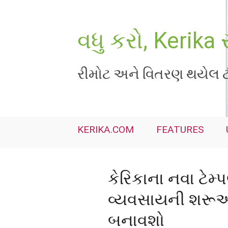
Skip
to
content
વધુ કરો, Kerika 
રીમોટ અને વિતરણ થયેલ ટી
KERIKA.COM
FEATURES
કેરિકાના નવા ટેમ
વ્યવસાયની શરૂઆ
બનાવશો