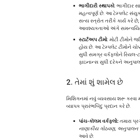
ભાગીદારી સ્થાપકો
: ભાગીદાર સ
મહત્વપૂર્ણ છે. આ ટેમ્પલેટ સ
સત્ય સ્ત્રોત તરીકે કાર્ય કરે 
આવશ્યકતાઓ અંગે સમન્વયિત
સ્ટાર્ટઅપ ટીમો
: મોટી ટીમોને જ
હોય છે. આ ટેમ્પલેટ ટીમોને ચો
સુધી સમગ્ર વર્કફ્લોને રિયલ-
ફાઇનાન્સ સુધી દરેકને અનુપ
2. તેમાં શું શામેલ છે
મિશિગનમાં નવું વ્યવસાય શરૂ કરવા મા
વ્યાપક પ્રારંભબિંદુ પ્રદાન કરે છે.
પાંચ-કૉલમ વર્કફ્લો:
તમારા પ્ર
નાણાકીય ગોઠવણ, અનુપાલન 
આવે છે.