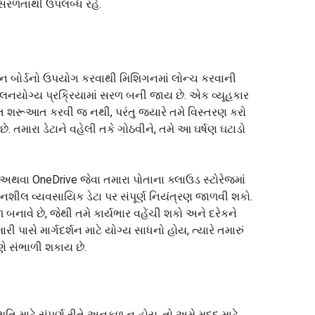
ેશા સરળતાથી ઉપલબ્ધ રહે.
બાન બોર્ડનો ઉપયોગ કરવાથી મિશિગનમાં લોન્ચ કરવાની
નયોગ્ય પ્રક્રિયામાં સરળ બની જાય છે. એક વ્યૂહકાર
 ફક્ત શરૂઆત કરવી જ નથી, પરંતુ જ્યારે તમે વિસ્તરણ કરો
ે. તમારા ડેટાને વહેલી તકે ગોઠવીને, તમે આ ઘર્ષણ ઘટાડો
 અથવા OneDrive જેવા તમારા પોતાના ક્લાઉડ સ્ટોરેજમાં
ંવેદનશીલ વ્યવસાયિક ડેટા પર સંપૂર્ણ નિયંત્રણ જાળવી શકો.
નાવે છે, જેથી તમે કાર્યભાર વહેંચી શકો અને દરેકને
 પાસે માર્ગદર્શન માટે યોગ્ય સાધનો હોય, ત્યારે તમારું
ણે સંભાળી શકાય છે.
િ માટે સંપૂર્ણ રીતે અનુકૂળ ન હોય, તો અમે મદદ માટે