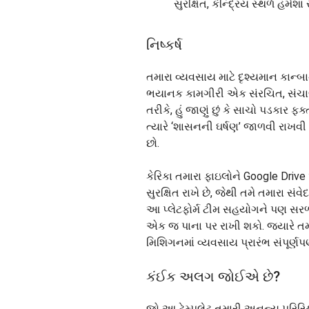
સુરક્ષિત, કેન્દ્રિય સ્થળે હંમ
નિષ્કર્ષ
તમારા વ્યવસાય માટે દૃશ્યમાન કાન્
ભયાનક કામગીરી એક સંરચિત, સંચાલ
તરીકે, હું જાણું છું કે સાચો પડકાર
ત્યારે ‘શાસનની ઘર્ષણ’ જાળવી રાખવી છ
છો.
કેરિકા તમારા ફાઇલોને Google Drive
સુરક્ષિત રાખે છે, જેથી તમે તમારા સ
આ પ્લેટફોર્મ ટીમ સહયોગને પણ સરળ બ
એક જ પાના પર રાખી શકો. જ્યારે તમારી
મિશિગનમાં વ્યવસાય પ્રારંભ સંપૂર્ણપ
કંઈક અલગ જોઈએ છે?
જો આ ટેમ્પલેટ તમારી અનન્ય પરિસ્થિત