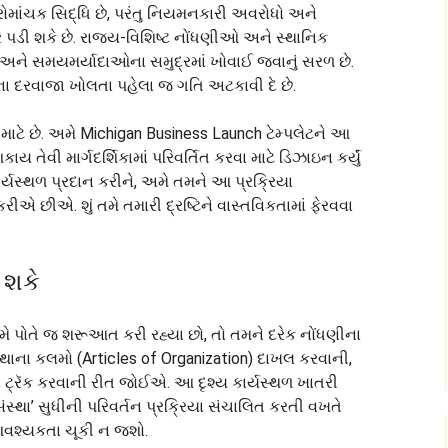
ોમાંચક સિદ્ધિ છે, પરંતુ નિયમનકારી અવરોધો અને
ે પડી શકે છે. રાજ્ય-વિશિષ્ટ નોંધણીઓ અને સ્થાનિક
અને સમયમર્યાદાઓના સમુદ્રમાં ખોવાઈ જવાનું સરળ છે.
 દરવાજા ખોલતા પહેલા જ ગતિ અટકાવી દે છે.
માટે છે. અમે Michigan Business Launch ટેમ્પલેટને આ
ય તેવી માર્ગદર્શિકામાં પરિવર્તિત કરવા માટે ડિઝાઇન કર્યું
 કાર્યસ્થળ પ્રદાન કરીને, અમે તમને આ પ્રક્રિયા
રીએ છીએ. શું તમે તમારી દ્રષ્ટિને વાસ્તવિકતામાં ફેરવવા
 શકે
તમે પોતે જ શરૂઆત કરી રહ્યા છો, તો તમને દરેક નોંધણીના
સંસ્થાના કલમો (Articles of Organization) દાખલ કરવાની,
 ટ્રૅક કરવાની રીત જોઈએ. આ દૃશ્ય કાર્યસ્થળ ખાતરી
‘સંસ્થા’ સુધીની પરિવર્તન પ્રક્રિયા સંચાલિત કરતી વખતે
શ્યકતા ચૂકી ન જશો.