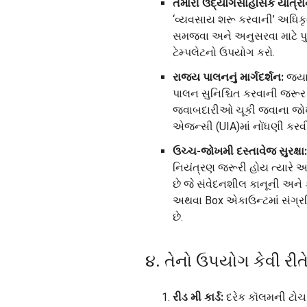
તમારી ઉદ્યોગસાહસિક યાત્ર
‘વ્યવસાય શરૂ કરવાની’ અધિ
સમજવા અને અનુસરવા માટે પુન
ટેમ્પલેટનો ઉપયોગ કરો.
રાજ્ય પાલનનું માર્ગદર્શન:
જ્યા
પાલન સુનિશ્ચિત કરવાની જરૂર 
જવાબદારીઓ ચૂકી જવાના જોખમ
એજન્સી (UIA)માં નોંધણી કરવી
ઉચ્ચ-જોખમી દસ્તાવેજ સુરક્ષા:
નિયંત્રણ જરૂરી હોય ત્યારે 
છે જે સંવેદનશીલ કાનૂની અને 
અથવા Box એકાઉન્ટમાં સંગ્રહિ
છે.
૪. તેનો ઉપયોગ કેવી રીત
રીડ મી કાર્ડ:
દરેક કૉલમની ટો