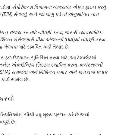
ર્ડોમાં
કોર્પોરેશન્સ વિભાગમાં વ્યવસાય એકમ ફાઇલ કરવું,
EIN) મેળવવું,
અને
જો લાગુ પડે તો અનુમાનિત નામ
િગન રાજ્ય કર માટે નોંધણી કરવા, જરૂરી વ્યાવસાયિક
િશિગન બેરોજગારી વીમા એજન્સી (UIA)માં નોંધણી કરવા
મા મેળવવા
માટે સમર્પિત કાર્ડો તૈયાર છે.
સફળ ઉદ્ઘાટન સુનિશ્ચિત કરવા માટે, આ ટેમ્પલેટમાં
ઝનેસ એકાઉન્ટિંગ સિસ્ટમ સ્થાપિત કરવા, કાર્યસ્થળની
SHA) સમજવા અને
મિશિગન પગાર અને કામકાજ કલાક
કાર્ડો સામેલ છે
.
કરવો
િતિઓમાં સૌથી વધુ મૂલ્ય પ્રદાન કરે છે જ્યાં
ૂર્ણ છે: