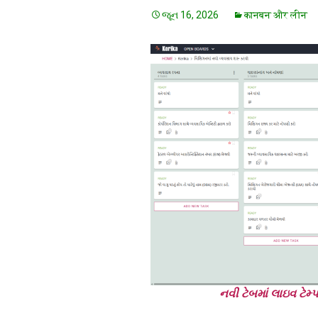
જૂન 16, 2026
कानबन और लीन
નવી ટેબમાં લાઇવ ટેમ