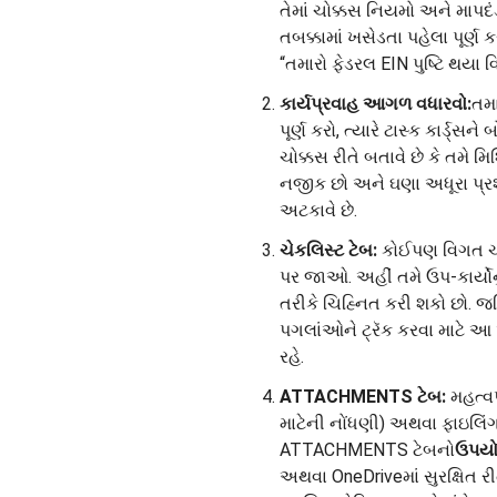
તેમાં ચોક્કસ નિયમો અને માપદંડ
તબક્કામાં ખસેડતા પહેલા પૂર્ણ
“તમારો ફેડરલ EIN પુષ્ટિ થયા વ
કાર્યપ્રવાહ આગળ વધારવો:
તમા
પૂર્ણ કરો, ત્યારે ટાસ્ક કાર્ડ્
ચોક્કસ રીતે બતાવે છે કે તમે મ
નજીક છો અને ઘણા અધૂરા પ્રશ
અટકાવે છે.
ચેકલિસ્ટ ટેબ:
કોઈપણ વિગત ચ
પર જાઓ. અહીં તમે ઉપ-કાર્યો
તરીકે ચિહ્નિત કરી શકો છો. જટિ
પગલાંઓને ટ્રૅક કરવા માટે આ
રહે.
ATTACHMENTS ટેબ:
મહત્વપ
માટેની નોંધણી) અથવા ફાઇલિંગન
ATTACHMENTS ટેબનો
ઉપયો
અથવા OneDriveમાં સુરક્ષિત રીત