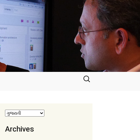
માટે
શોધો
:
Archives