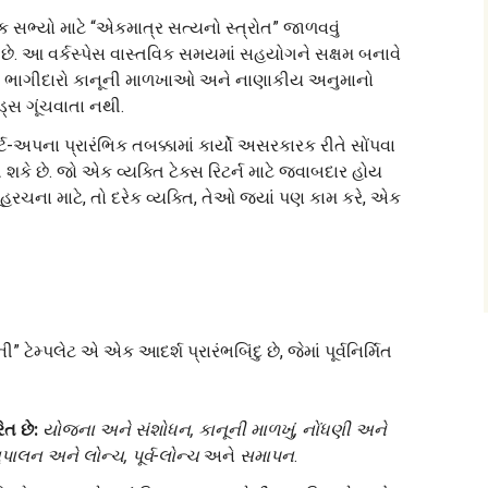
પક સભ્યો માટે “એકમાત્ર સત્યનો સ્ત્રોત” જાળવવું
છે. આ વર્કસ્પેસ વાસ્તવિક સમયમાં સહયોગને સક્ષમ બનાવે
ામ ભાગીદારો કાનૂની માળખાઓ અને નાણાકીય અનુમાનો
ડ્સ ગૂંચવાતા નથી.
ર્ટ-અપના પ્રારંભિક તબક્કામાં કાર્યો અસરકારક રીતે સોંપવા
શકે છે. જો એક વ્યક્તિ ટેક્સ રિટર્ન માટે જવાબદાર હોય
્યૂહરચના માટે, તો દરેક વ્યક્તિ, તેઓ જ્યાં પણ કામ કરે, એક
ેમ્પલેટ એ એક આદર્શ પ્રારંભબિંદુ છે, જેમાં પૂર્વનિર્મિત
િત છે:
યોજના અને સંશોધન, કાનૂની માળખું, નોંધણી અને
ાલન અને લોન્ચ, પૂર્વ-લોન્ચ
અને
સમાપન
.