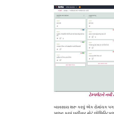
ટેમ્પલેટને નવી
વ્યવસાય શરૂ કરવું એક રોમાંચક પગલુ
પાલન કરવું ઘણીવાર મોટું લોજિસ્ટિક