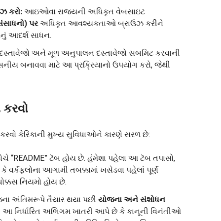
ઝ કરો:
આઇઓવા રાજ્યની અધિકૃત વેબસાઇટ
ંસાધનો) પર
અધિકૃત આવશ્યકતાઓ બ્રાઉઝ કરીને
ેનું આદર્શ સાધન.
દસ્તાવેજો અને મૂળ અનુપાલન દસ્તાવેજો સબમિટ કરવાની
્વસનીય બનાવવા માટે આ પ્રક્રિયાનો ઉપયોગ કરો, જેથી
ે કરવો
રવો કેરિકાની મુખ્ય સુવિધાઓને કારણે સરળ છે:
ચે “README” ટૅબ હોય છે. હંમેશા પહેલા આ ટૅબ તપાસો,
ે વર્કફ્લોના આગામી તબક્કામાં ખસેડવા પહેલાં પૂર્ણ
ોક્કસ નિયમો હોય છે.
ના અંતિમરૂપે તૈયાર થયા પછી
યોજના અને સંશોધન
 આ નિર્ધારિત અભિગમ ખાતરી આપે છે કે કાનૂની વિનંતીઓ