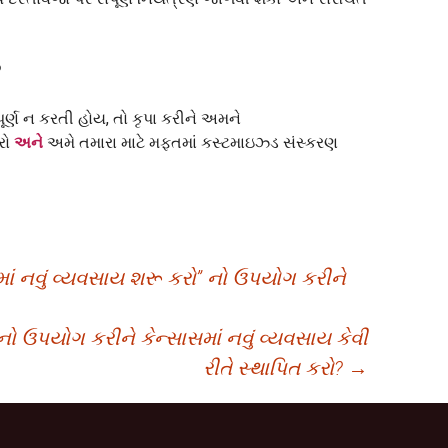
?
ૂર્ણ ન કરતી હોય, તો કૃપા કરીને અમને
રો
અને
અમે તમારા માટે મફતમાં કસ્ટમાઇઝ્ડ સંસ્કરણ
ામાં નવું વ્યવસાય શરૂ કરો” નો ઉપયોગ કરીને
ેલનો ઉપયોગ કરીને કેન્સાસમાં નવું વ્યવસાય કેવી
રીતે સ્થાપિત કરો?
→