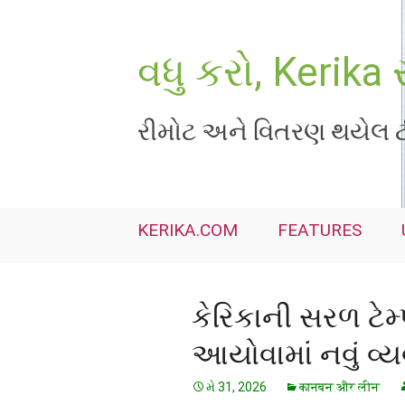
Skip
to
content
વધુ કરો, Kerika 
રીમોટ અને વિતરણ થયેલ ટી
KERIKA.COM
FEATURES
કેરિકાની સરળ ટેમ
આયોવામાં નવું વ્ય
મે 31, 2026
कानबन और लीन