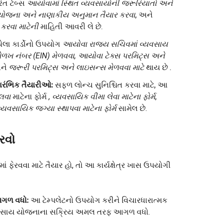
ારિત ટેબ્સ
આયોવામાં સ્થિત વ્યવસાયોની જરૂરિયાતો અને
યોજના અને નાણાકીય અનુમાન તૈયાર કરવા
, અને
 કરવા માટેની
માહિતી આવરી લે છે.
ેલા કાર્ડોનો ઉપયોગ
આયોવા રાજ્ય સચિવમાં વ્યવસાય
ઓળખ નંબર (EIN) મેળવવા, આયોવા ટેક્સ પરમિટ્સ અને
અને
જરૂરી પરમિટ્સ અને લાઇસન્સ મેળવવા
માટે
થાય છે
.
ારંભિક તૈયારીઓ:
સફળ લોન્ચ સુનિશ્ચિત કરવા માટે, આ
લવા
માટેના ફોર્મ
, વ્યવસાયિક વીમા લેવા માટેના ફોર્મ
,
્યવસાયિક જગ્યા સ્થાપવા માટેના ફોર્મ
સામેલ છે.
રવો
માં ફેરવવા માટે તૈયાર હો, તો આ કાર્યક્ષેત્ર ખાસ ઉપયોગી
ગળ વધો:
આ ટેમ્પલેટનો ઉપયોગ કરીને વિચારધારાત્મક
્યવસાય યોજનાના સક્રિય અમલ તરફ આગળ વધો.