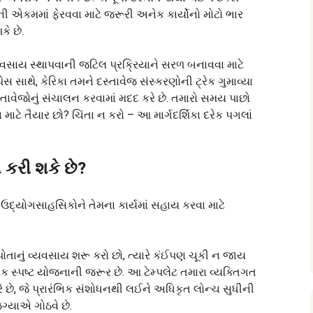
નૂની એકમમાં ફેરવવા માટે જરૂરી અનેક કાર્યોનો મોટો ભાર
ે છે.
યવસાય સ્થાપવાની જટિલ પ્રક્રિયાને સરળ બનાવવા માટે
્પેસ સાથે, કેરિકા તમને દસ્તાવેજ સંસ્કરણોની ટ્રેક ગુમાવ્યા
વેજોનું સંચાલન કરવામાં મદદ કરે છે. તમારો સમય પાછો
માટે તૈયાર છો? ચિંતા ન કરો – આ માર્ગદર્શિકા દરેક પગલાં
રી શકે છે?
ઉદ્યોગસાહસિકોને તેમના કાર્યમાં સહાય કરવા માટે
 પોતાનું વ્યવસાય શરૂ કરો છો, ત્યારે કંઈપણ ચૂકી ન જાય
ક સ્પષ્ટ યોજનાની જરૂર છે. આ ટેમ્પલેટ તમારા વ્યક્તિગત
કરે છે, જે પ્રારંભિક સંશોધનથી લઈને અધિકૃત લોન્ચ સુધીની
યાએ ગોઠવે છે.