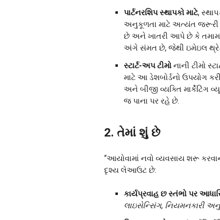
પાર્ટનરશિપ સ્થાપકો માટે
, સ્થા
અનુકૂળતા માટે અત્યંત જરૂરી 
છે અને ખાતરી આપે છે કે તમ
અંગે સંમત છે, જેથી ઇમેઇલ થ્રે
સ્ટાર્ટ-અપ ટીમો
નાની ટીમો સ્ટા
માટે આ ડેશબોર્ડનો ઉપયોગ કરી 
અને બીજી વ્યક્તિ માર્કેટિંગ વ
જ પાના પર રહે છે.
2. તેમાં શું છે
“આયોવામાં નવો વ્યવસાય શરૂ કરવાની” ટ
દૃશ્ય લેઆઉટ છે:
કાર્યપ્રવાહ છ સ્તંભો પર આધાર
લાઇસેન્સિંગ, નિયમનકારી અનુપ