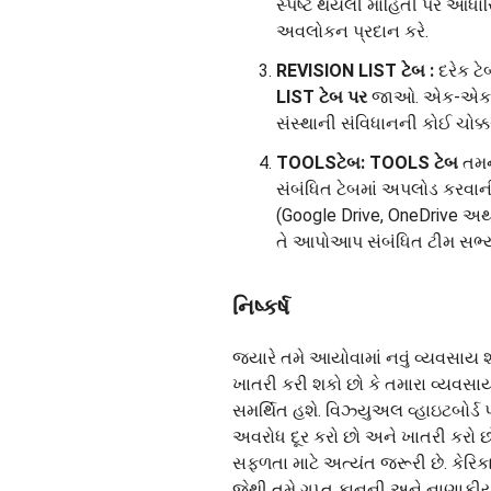
સ્પષ્ટ થયેલી માહિતી પર આધાર
અવલોકન પ્રદાન કરે.
REVISION LIST ટેબ
:
દરેક ટે
LIST ટેબ પર
જાઓ. એક-એક કરી
સંસ્થાની સંવિધાનની કોઈ ચોક્
TOOLS
ટેબ
:
TOOLS ટેબ
તમને
સંબંધિત ટેબમાં અપલોડ કરવાની
(Google Drive, OneDrive અથવ
તે આપોઆપ સંબંધિત ટીમ સભ્યો
નિષ્કર્ષ
જ્યારે તમે આયોવામાં નવું વ્યવસાય શર
ખાતરી કરી શકો છો કે તમારા વ્યવ
સમર્થિત હશે. વિઝ્યુઅલ વ્હાઇટબોર્ડ 
અવરોધ દૂર કરો છો અને ખાતરી કરો છો
સફળતા માટે અત્યંત જરૂરી છે. કેરિકા 
જેથી તમે ગુપ્ત કાનૂની અને નાણાકી