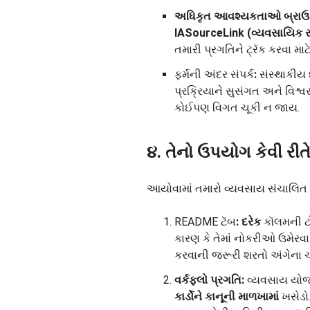
અધિકૃત આવશ્યકતાઓ બ્રાઉ
IASourceLink (વ્યવસાયિક સ
તમારી પ્રગતિને ટ્રૅક કરવા માટ
ફર્મની અંદર સંપર્ક
:
સંસ્થાકીય 
પ્રક્રિયાને સુસંગત અને વિશ
કોઈપણ વિગત ચૂકી ન જાય.
૪. તેનો ઉપયોગ કેવી રીત
આયોવામાં તમારો વ્યવસાય સંચાલિત ક
README ટૅબ
:
દરેક
કૉલમની ટો
કારણ કે તેમાં નોકરીઓ ઉમેરવા ક
કરવાની જરૂરી શરતો અંગેના ચ
વર્કફ્લો પ્રગતિ:
વ્યવસાય યોજ
કાર્ડોને
કાનૂની માળખામાં
ખસેડો.