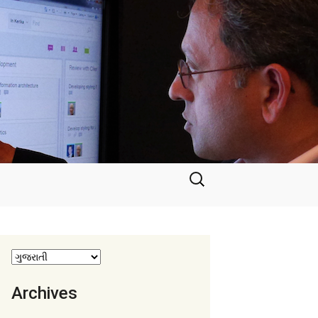
માટે
શોધો
:
Archives