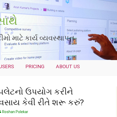
સાથે
મો માટે કાર્ય વ્યવસ્થાપન
USERS
PRICING
ABOUT US
્પલેટનો ઉપયોગ કરીને
વસાય કેવી રીતે શરૂ કરું?
Roshan Polekar