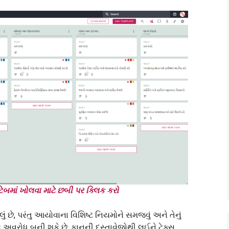
 ટેબમાં ખોલવા માટે છબી પર ક્લિક કરો
ં છે, પરંતુ આયોવાના વિશિષ્ટ નિયમોને સમજવું અને તેનું
લ અવરોધ બની શકે છે. કાનૂની દસ્તાવેજોથી લઈને ટેક્સ