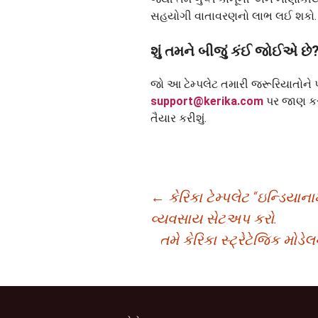
સહયોગી વાતાવરણનો લાભ લઈ શકો.
શું તમને બીજું કંઈ જોઈએ છે
જો આ ટેમ્પલેટ તમારી જરૂરિયાતોને પ
support@kerika.com
પર જાણ ક
તૈયાર કરીશું.
Post
←
કેરિકા ટેમ્પલેટ “ઇન્ડિયાન
વ્યવસાય સેટઅપ કરો.
navigation
તમે કેરિકા સ્ટ્રેટેજિક મોડ