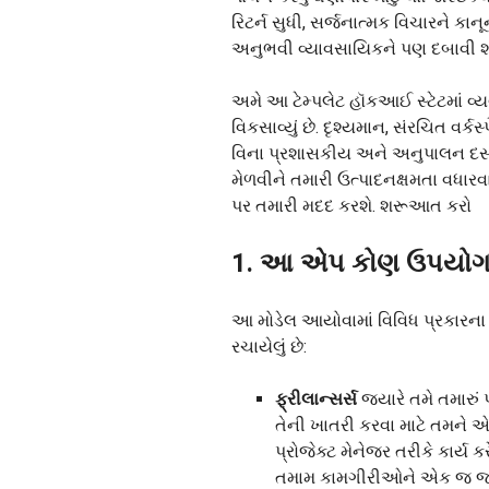
રિટર્ન સુધી, સર્જનાત્મક વિચારને કા
અનુભવી વ્યાવસાયિકને પણ દબાવી શક
અમે આ ટેમ્પલેટ હૉકઆઈ સ્ટેટમાં વ્
વિકસાવ્યું છે. દૃશ્યમાન, સંરચિત વર્કસ
વિના પ્રશાસકીય અને અનુપાલન દસ્તા
મેળવીને તમારી ઉત્પાદનક્ષમતા વધારવા 
પર તમારી મદદ કરશે. શરૂઆત કરો
1. આ એપ કોણ ઉપયોગ ક
આ મોડેલ આયોવામાં વિવિધ પ્રકારના 
રચાયેલું છે:
ફ્રીલાન્સર્સ
જ્યારે તમે તમારું
તેની ખાતરી કરવા માટે તમને એ
પ્રોજેક્ટ મેનેજર તરીકે કાર્ય 
તમામ કામગીરીઓને એક જ જગ્