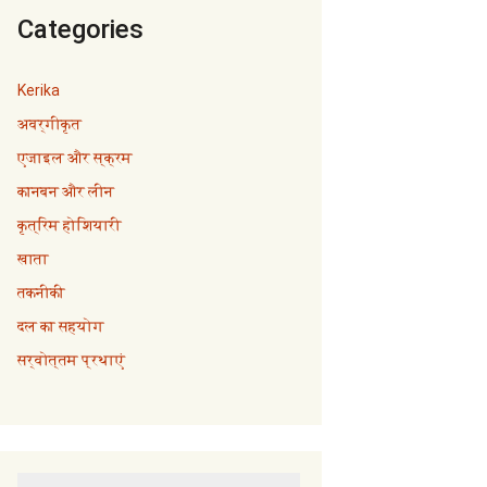
Categories
Kerika
अवर्गीकृत
एजाइल और स्क्रम
कानबन और लीन
कृत्रिम होशियारी
खाता
तकनीकी
दल का सहयोग
सर्वोत्तम प्रथाएं