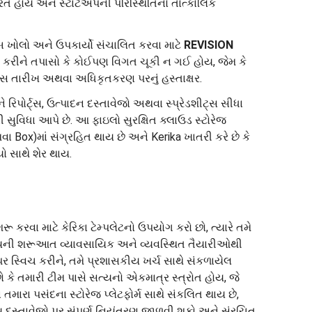
િત હોય અને સ્ટાર્ટઅપની પરિસ્થિતિનો તાત્કાલિક
બ ખોલો અને ઉપકાર્યો સંચાલિત કરવા માટે
REVISION
ને તપાસો કે કોઈપણ વિગત ચૂકી ન ગઈ હોય, જેમ કે
કસ તારીખ અથવા અધિકૃતકરણ પરનું હસ્તાક્ષર.
 રિપોર્ટ્સ, ઉત્પાદન દસ્તાવેજો અથવા સ્પ્રેડશીટ્સ સીધા
 સુવિધા આપે છે. આ ફાઇલો સુરક્ષિત ક્લાઉડ સ્ટોરેજ
ા Box)માં સંગ્રહિત થાય છે અને Kerika ખાતરી કરે છે કે
 સાથે શેર થાય.
ૂ કરવા માટે કેરિકા ટેમ્પલેટનો ઉપયોગ કરો છો, ત્યારે તમે
સાયની શરૂઆત વ્યાવસાયિક અને વ્યવસ્થિત તૈયારીઓથી
પર સ્વિચ કરીને, તમે પ્રશાસકીય ખર્ચ સાથે સંકળાયેલ
 કે તમારી ટીમ પાસે સત્યનો એકમાત્ર સ્ત્રોત હોય, જે
તમારા પસંદના સ્ટોરેજ પ્લેટફોર્મ સાથે સંકલિત થાય છે,
ય દસ્તાવેજો પર સંપૂર્ણ નિયંત્રણ જાળવી શકો અને સંરચિત