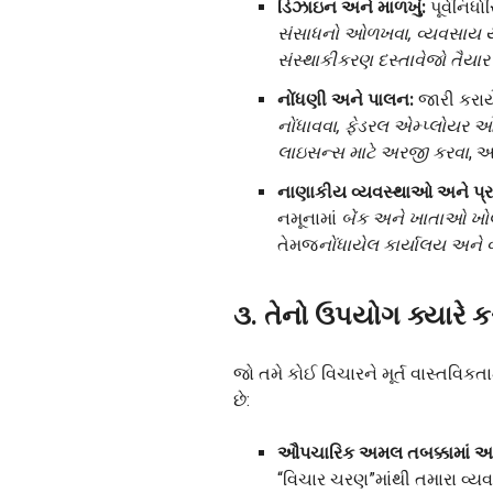
ડિઝાઇન અને માળખું:
પૂર્વનિર્ધ
સંસાધનો ઓળખવા, વ્યવસાય 
સંસ્થાકીકરણ દસ્તાવેજો તૈયાર
નોંધણી અને પાલન:
જારી કરાય
નોંધાવવા, ફેડરલ એમ્પ્લોયર 
લાઇસન્સ માટે અરજી કરવા
, 
નાણાકીય વ્યવસ્થાઓ અને પ્ર
નમૂનામાં
બેંક અને ખાતાઓ ખો
તેમજ
નોંધાયેલ કાર્યાલય અને વ
૩. તેનો ઉપયોગ ક્યારે ક
જો તમે કોઈ વિચારને મૂર્ત વાસ્તવિકતા
છે:
ઔપચારિક અમલ તબક્કામાં આ
“વિચાર ચરણ”માંથી તમારા વ