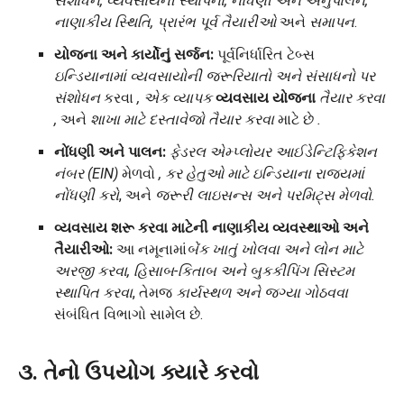
સંશોધન, વ્યવસાયની સ્થાપના, નોંધણી અને અનુપાલન,
નાણાકીય સ્થિતિ, પ્રારંભ પૂર્વ તૈયારીઓ
અને
સમાપન
.
યોજના અને કાર્યોનું સર્જન:
પૂર્વનિર્ધારિત ટેબ્સ
ઇન્ડિયાનામાં વ્યવસાયોની જરૂરિયાતો અને સંસાધનો પર
સંશોધન
કરવા
,
એક
વ્યાપક
વ્યવસાય યોજના
તૈયાર કરવા
,
અને
શાખા માટે દસ્તાવેજો તૈયાર કરવા
માટે છે
.
નોંધણી અને પાલન:
ફેડરલ એમ્પ્લોયર આઈડેન્ટિફિકેશન
નંબર (EIN)
મેળવો
, કર હેતુઓ માટે ઇન્ડિયાના રાજ્યમાં
નોંધણી કરો
, અને
જરૂરી લાઇસન્સ અને પરમિટ્સ મેળવો.
વ્યવસાય શરૂ કરવા માટેની નાણાકીય વ્યવસ્થાઓ અને
તૈયારીઓ:
આ નમૂનામાં
બેંક ખાતું ખોલવા અને લોન માટે
અરજી કરવા, હિસાબ-કિતાબ અને બુકકીપિંગ સિસ્ટમ
સ્થાપિત કરવા
, તેમજ
કાર્યસ્થળ અને જગ્યા ગોઠવવા
સંબંધિત વિભાગો સામેલ છે.
૩. તેનો ઉપયોગ ક્યારે કરવો