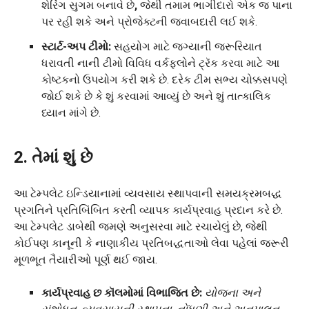
શેરિંગ સુગમ બનાવે છે
,
જેથી તમામ ભાગીદારો એક જ પાના
પર રહી શકે અને પ્રોજેક્ટની જવાબદારી લઈ શકે.
સ્ટાર્ટ-અપ ટીમો:
સહયોગ માટે જગ્યાની જરૂરિયાત
ધરાવતી નાની ટીમો વિવિધ વર્કફ્લોને ટ્રૅક કરવા માટે આ
કોષ્ટકનો ઉપયોગ કરી શકે છે. દરેક ટીમ સભ્ય ચોક્કસપણે
જોઈ શકે છે કે શું કરવામાં આવ્યું છે અને શું તાત્કાલિક
ધ્યાન માંગે છે.
2. તેમાં શું છે
આ ટેમ્પલેટ ઇન્ડિયાનામાં વ્યવસાય સ્થાપવાની સમયક્રમબદ્ધ
પ્રગતિને પ્રતિબિંબિત કરતી વ્યાપક કાર્યપ્રવાહ પ્રદાન કરે છે.
આ ટેમ્પલેટ ડાબેથી જમણે અનુસરવા માટે રચાયેલું છે, જેથી
કોઈપણ કાનૂની કે નાણાકીય પ્રતિબદ્ધતાઓ લેવા પહેલાં જરૂરી
મૂળભૂત તૈયારીઓ પૂર્ણ થઈ જાય.
કાર્યપ્રવાહ છ કૉલમોમાં વિભાજિત છે:
યોજના અને