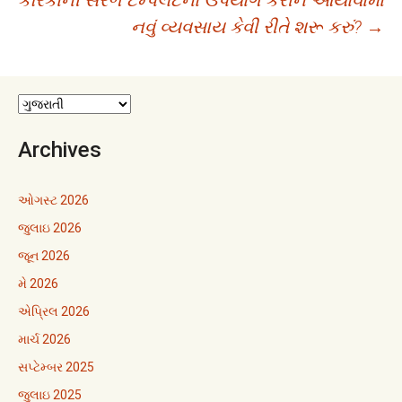
કેરિકાની સરળ ટેમ્પલેટનો ઉપયોગ કરીને આયોવામાં
નવું વ્યવસાય કેવી રીતે શરૂ કરું?
→
Archives
ઓગસ્ટ 2026
જુલાઇ 2026
જૂન 2026
મે 2026
એપ્રિલ 2026
માર્ચ 2026
સપ્ટેમ્બર 2025
જુલાઇ 2025