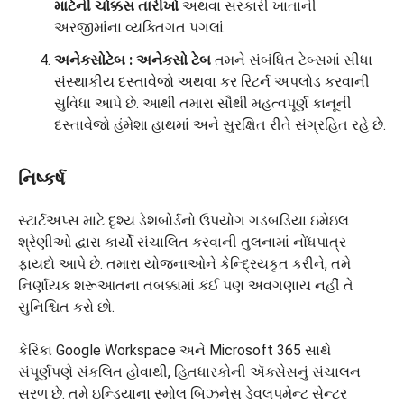
માટેની ચોક્કસ તારીખો
અથવા સરકારી ખાતાની
અરજીમાંના વ્યક્તિગત પગલાં.
અનેકસો
ટેબ
: અનેકસો ટેબ
તમને સંબંધિત ટેબ્સમાં સીધા
સંસ્થાકીય દસ્તાવેજો અથવા કર રિટર્ન અપલોડ કરવાની
સુવિધા આપે છે. આથી તમારા સૌથી મહત્વપૂર્ણ કાનૂની
દસ્તાવેજો હંમેશા હાથમાં અને સુરક્ષિત રીતે સંગ્રહિત રહે છે.
નિષ્કર્ષ
સ્ટાર્ટઅપ્સ માટે દૃશ્ય ડેશબોર્ડનો ઉપયોગ ગડબડિયા ઇમેઇલ
શ્રેણીઓ દ્વારા કાર્યો સંચાલિત કરવાની તુલનામાં નોંધપાત્ર
ફાયદો આપે છે. તમારા યોજનાઓને કેન્દ્રિયકૃત કરીને, તમે
નિર્ણાયક શરૂઆતના તબક્કામાં કંઈ પણ અવગણાય નહીં તે
સુનિશ્ચિત કરો છો.
કેરિકા Google Workspace અને Microsoft 365 સાથે
સંપૂર્ણપણે સંકલિત હોવાથી, હિતધારકોની ઍક્સેસનું સંચાલન
સરળ છે. તમે ઇન્ડિયાના સ્મોલ બિઝનેસ ડેવલપમેન્ટ સેન્ટર