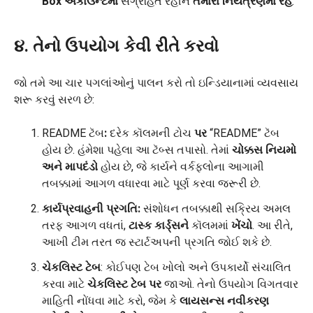
Box એકાઉન્ટમાં
સંગ્રહિત રહીને
તમારા નિયંત્રણમાં રહે
.
૪. તેનો ઉપયોગ કેવી રીતે કરવો
જો તમે આ ચાર પગલાંઓનું પાલન કરો તો ઇન્ડિયાનામાં વ્યવસાય
શરૂ કરવું સરળ છે:
README ટૅબ
:
દરેક કૉલમની ટોચ
પર
“README” ટૅબ
હોય છે. હંમેશા પહેલા આ ટૅબ્સ તપાસો. તેમાં
ચોક્કસ નિયમો
અને માપદંડો
હોય છે, જે કાર્યને વર્કફ્લોના આગામી
તબક્કામાં આગળ વધારવા માટે પૂર્ણ કરવા જરૂરી છે.
કાર્યપ્રવાહની પ્રગતિ:
સંશોધન તબક્કાથી સક્રિય અમલ
તરફ આગળ વધતાં,
ટાસ્ક કાર્ડ્સને
કૉલમમાં
ખેંચો
. આ રીતે,
આખી ટીમ તરત જ સ્ટાર્ટઅપની પ્રગતિ જોઈ શકે છે.
ચેકલિસ્ટ ટેબ
: કોઈપણ ટેબ ખોલો અને ઉપકાર્યો સંચાલિત
કરવા માટે
ચેકલિસ્ટ ટેબ પર
જાઓ. તેનો ઉપયોગ વિગતવાર
માહિતી નોંધવા માટે કરો, જેમ કે
લાયસન્સ નવીકરણ