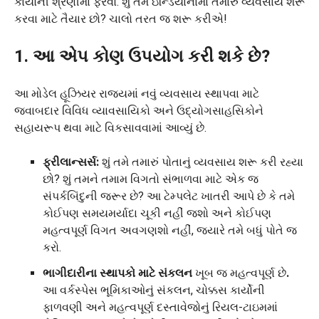
કાર્યોની શ્રેણીમાં ફેરવો. શું તમે ઇન્ડિયાનામાં તમારું વ્યવસાય શરૂ
કરવા માટે તૈયાર છો? ચાલો તરત જ શરૂ કરીએ!
1. આ એપ કોણ ઉપયોગ કરી શકે છે?
આ મોડેલ હૂઝિયર રાજ્યમાં નવું વ્યવસાય સ્થાપવા માટે
જવાબદાર વિવિધ વ્યાવસાયિકો અને ઉદ્યોગસાહસિકોને
સહાયરૂપ થવા માટે વિકસાવવામાં આવ્યું છે.
ફ્રીલાન્સર્સ:
શું તમે તમારું પોતાનું વ્યવસાય શરૂ કરી રહ્યા
છો? શું તમને તમામ વિગતો સંભાળવા માટે એક જ
સંપર્કબિંદુની જરૂર છે? આ ટેમ્પલેટ ખાતરી આપે છે કે તમે
કોઈપણ સમયમર્યાદા ચૂકી નહીં જશો અને કોઈપણ
મહત્વપૂર્ણ વિગત અવગણશો નહીં, જ્યારે તમે બધું પોતે જ
કરો.
ભાગીદારીના સ્થાપકો માટે સંકલન
ખૂબ જ મહત્વપૂર્ણ છે
.
આ વર્કસ્પેસ ભૂમિકાઓનું સંકલન, ચોક્કસ કાર્યોની
ફાળવણી અને મહત્વપૂર્ણ દસ્તાવેજોનું રિયલ-ટાઇમમાં