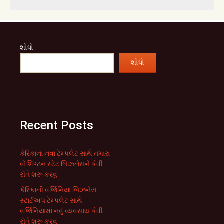
શોધો
શોધો
Recent Posts
કેરિકાના નવા ટેમ્પલેટ સાથે તમારા
વોશિંગ્ટન સ્ટેટ બિઝનેસને કેવી
રીતે શરૂ કરવું
કેરિકાની વર્જિનિયા બિઝનેસ
સ્ટાર્ટઅપ ટેમ્પલેટ સાથે
વર્જિનિયામાં નવું વ્યવસાય કેવી
રીતે શરૂ કરવું