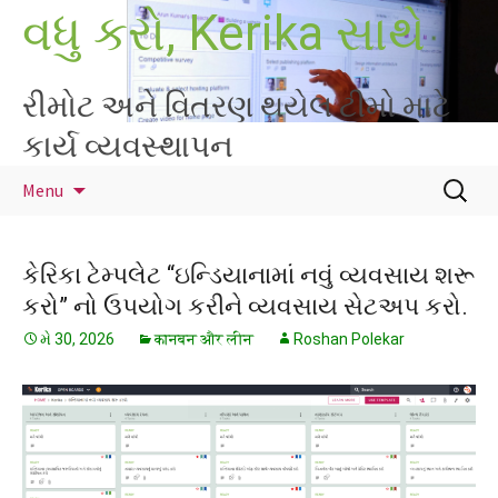
Skip
વધુ કરો, Kerika સાથે
to
content
રીમોટ અને વિતરણ થયેલ ટીમો માટે
કાર્ય વ્યવસ્થાપન
માટે
Menu
શોધો
:
કેરિકા ટેમ્પલેટ “ઇન્ડિયાનામાં નવું વ્યવસાય શરૂ
કરો” નો ઉપયોગ કરીને વ્યવસાય સેટઅપ કરો.
મે 30, 2026
कानबन और लीन
Roshan Polekar