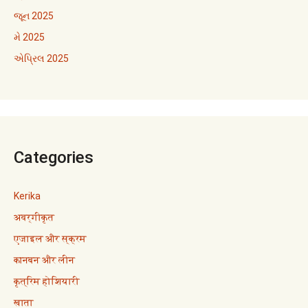
જૂન 2025
મે 2025
એપ્રિલ 2025
Categories
Kerika
अवर्गीकृत
एजाइल और स्क्रम
कानबन और लीन
कृत्रिम होशियारी
खाता