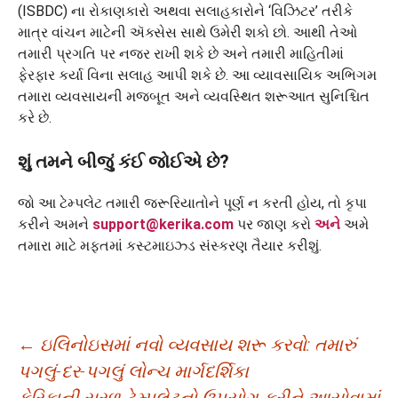
(ISBDC) ના રોકાણકારો અથવા સલાહકારોને ‘વિઝિટર’ તરીકે
માત્ર વાંચન માટેની ઍક્સેસ સાથે ઉમેરી શકો છો. આથી તેઓ
તમારી પ્રગતિ પર નજર રાખી શકે છે અને તમારી માહિતીમાં
ફેરફાર કર્યા વિના સલાહ આપી શકે છે. આ વ્યાવસાયિક અભિગમ
તમારા વ્યવસાયની મજબૂત અને વ્યવસ્થિત શરૂઆત સુનિશ્ચિત
કરે છે.
શું તમને બીજું કંઈ જોઈએ છે?
જો આ ટેમ્પલેટ તમારી જરૂરિયાતોને પૂર્ણ ન કરતી હોય, તો કૃપા
કરીને અમને
support@kerika.com
પર જાણ કરો
અને
અમે
તમારા માટે મફતમાં કસ્ટમાઇઝ્ડ સંસ્કરણ તૈયાર કરીશું.
Post
←
ઇલિનોઇસમાં નવો વ્યવસાય શરૂ કરવો: તમારું
પગલું-દર-પગલું લોન્ચ માર્ગદર્શિકા
navigation