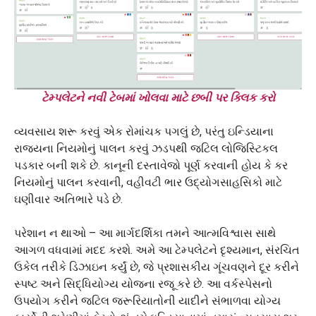
ટેમ્પલેટને નવી ટેબમાં ખોલવા માટે છબી પર ક્લિક કરો
વ્યવસાય શરૂ કરવું એક રોમાંચક પગલું છે, પરંતુ ઇન્ડિયાના
રાજ્યના નિયમોનું પાલન કરવું ઝડપથી જટિલ લોજિસ્ટિકલ
પડકાર બની શકે છે. કાનૂની દસ્તાવેજો પૂર્ણ કરવાની હોય કે કર
નિયમોનું પાલન કરવાની, વહીવટી ભાર ઉદ્યોગસાહસિકો માટે
ઘણીવાર અતિભારે પડે છે.
પરેશાન ન થાઓ – આ માર્ગદર્શિકા તમને આત્મવિશ્વાસ સાથે
આગળ વધવામાં મદદ કરશે. અમે આ ટેમ્પલેટને દૃશ્યમાન, સંરચિત
ઉકેલ તરીકે ડિઝાઇન કર્યું છે, જે પ્રશાસકીય ગૂંચવણને દૂર કરીને
સ્પષ્ટ અને સિદ્ધિયોગ્ય યોજના રજૂ કરે છે. આ વર્કસ્પેસનો
ઉપયોગ કરીને જટિલ જરૂરિયાતોની યાદીને સંભાળવા યોગ્ય