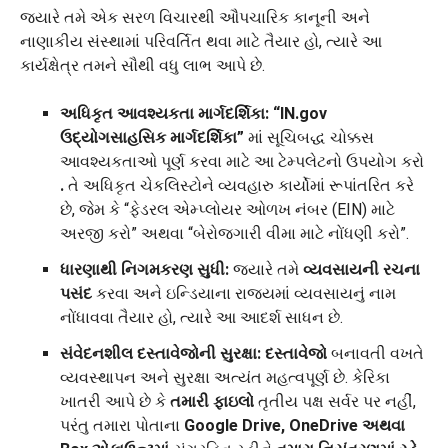
જ્યારે તમે એક સરળ વિચારથી ઔપચારિક કાનૂની અને
નાણાકીય સંસ્થામાં પરિવર્તિત થવા માટે તૈયાર હો, ત્યારે આ
કાર્યક્ષેત્ર તમને સૌથી વધુ લાભ આપે છે.
અધિકૃત આવશ્યકતા માર્ગદર્શિકા:
“IN.gov
ઉદ્યોગસાહસિક માર્ગદર્શિકા”
માં સૂચિબદ્ધ ચોક્કસ
આવશ્યકતાઓ પૂર્ણ કરવા માટે આ ટેમ્પલેટનો ઉપયોગ કરો
.
તે અધિકૃત ચેકલિસ્ટોને વ્યવહારુ કાર્યોમાં રૂપાંતરિત કરે
છે, જેમ કે “ફેડરલ એમ્પ્લોયર ઓળખ નંબર (EIN) માટે
અરજી કરો” અથવા “બેરોજગારી વીમા માટે નોંધણી કરો”.
ધારણાથી નિગમકરણ સુધી:
જ્યારે તમે
વ્યવસાયની રચના
પસંદ
કરવા અને ઇન્ડિયાના રાજ્યમાં વ્યવસાયનું નામ
નોંધાવવા તૈયાર હો, ત્યારે આ આદર્શ સાધન છે.
સંવેદનશીલ દસ્તાવેજોની સુરક્ષા: દસ્તાવેજો
બનાવતી વખતે
વ્યવસ્થાપન અને સુરક્ષા અત્યંત મહત્વપૂર્ણ છે. કેરિકા
ખાતરી આપે છે કે
તમારી ફાઇલો
તૃતીય પક્ષ સર્વર પર નહીં,
પરંતુ તમારા પોતાના
Google Drive, OneDrive અથવા