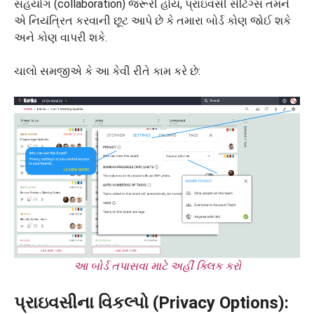
સહયોગ (collaboration) જરૂરી હોય, પ્રાઇવસી સેટિંગ્સ તમને
એ નિયંત્રિત કરવાની છૂટ આપે છે કે તમારા બોર્ડ કોણ જોઈ શકે
અને કોણ વાપરી શકે.
ચાલો સમજીએ કે આ કેવી રીતે કામ કરે છે:
આ બોર્ડ તપાસવા માટે અહીં ક્લિક કરો
પ્રાઇવસીના વિકલ્પો (Privacy Options):