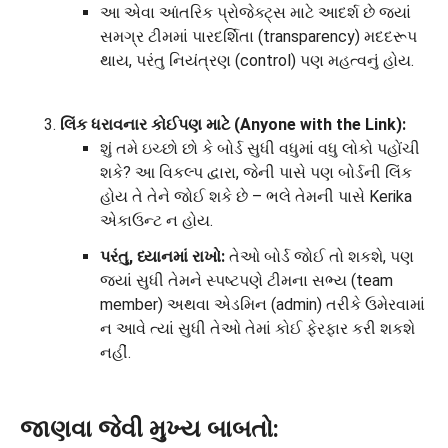
આ એવા આંતરિક પ્રોજેક્ટ્સ માટે આદર્શ છે જ્યાં
સમગ્ર ટીમમાં પારદર્શિતા (transparency) મદદરૂપ
થાય, પરંતુ નિયંત્રણ (control) પણ મહત્વનું હોય.
લિંક ધરાવનાર કોઈપણ માટે (Anyone with the Link):
શું તમે ઇચ્છો છો કે બોર્ડ સુધી વધુમાં વધુ લોકો પહોંચી
શકે? આ વિકલ્પ દ્વારા, જેની પાસે પણ બોર્ડની લિંક
હોય તે તેને જોઈ શકે છે – ભલે તેમની પાસે Kerika
એકાઉન્ટ ન હોય.
પરંતુ, ધ્યાનમાં રાખો:
તેઓ બોર્ડ જોઈ તો શકશે, પણ
જ્યાં સુધી તેમને સ્પષ્ટપણે ટીમના સભ્ય (team
member) અથવા એડમિન (admin) તરીકે ઉમેરવામાં
ન આવે ત્યાં સુધી તેઓ તેમાં કોઈ ફેરફાર કરી શકશે
નહીં.
જાણવા જેવી મુખ્ય બાબતો: