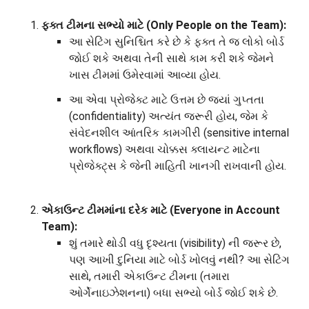
ફક્ત ટીમના સભ્યો માટે (Only People on the Team):
આ સેટિંગ સુનિશ્ચિત કરે છે કે ફક્ત તે જ લોકો બોર્ડ
જોઈ શકે અથવા તેની સાથે કામ કરી શકે જેમને
ખાસ ટીમમાં ઉમેરવામાં આવ્યા હોય.
આ એવા પ્રોજેક્ટ માટે ઉત્તમ છે જ્યાં ગુપ્તતા
(confidentiality) અત્યંત જરૂરી હોય, જેમ કે
સંવેદનશીલ આંતરિક કામગીરી (sensitive internal
workflows) અથવા ચોક્કસ ક્લાયન્ટ માટેના
પ્રોજેક્ટ્સ કે જેની માહિતી ખાનગી રાખવાની હોય.
એકાઉન્ટ ટીમમાંના દરેક માટે (Everyone in Account
Team):
શું તમારે થોડી વધુ દૃશ્યતા (visibility) ની જરૂર છે,
પણ આખી દુનિયા માટે બોર્ડ ખોલવું નથી? આ સેટિંગ
સાથે, તમારી એકાઉન્ટ ટીમના (તમારા
ઓર્ગેનાઇઝેશનના) બધા સભ્યો બોર્ડ જોઈ શકે છે.