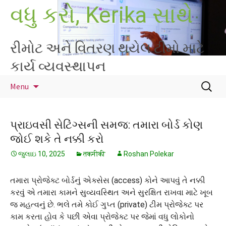
Skip
વધુ કરો, Kerika સાથે
to
content
રીમોટ અને વિતરણ થયેલ ટીમો માટે
કાર્ય વ્યવસ્થાપન
માટે
Menu
શોધો
:
પ્રાઇવસી સેટિંગ્સની સમજ: તમારા બોર્ડ કોણ
જોઈ શકે તે નક્કી કરો
જુલાઇ 10, 2025
तकनीकी
Roshan Polekar
તમારા પ્રોજેક્ટ બોર્ડનું એક્સેસ (access) કોને આપવું તે નક્કી
કરવું એ તમારા કામને સુવ્યવસ્થિત અને સુરક્ષિત રાખવા માટે ખૂબ
જ મહત્વનું છે. ભલે તમે કોઈ ગુપ્ત (private) ટીમ પ્રોજેક્ટ પર
કામ કરતા હોવ કે પછી એવા પ્રોજેક્ટ પર જેમાં વધુ લોકોનો