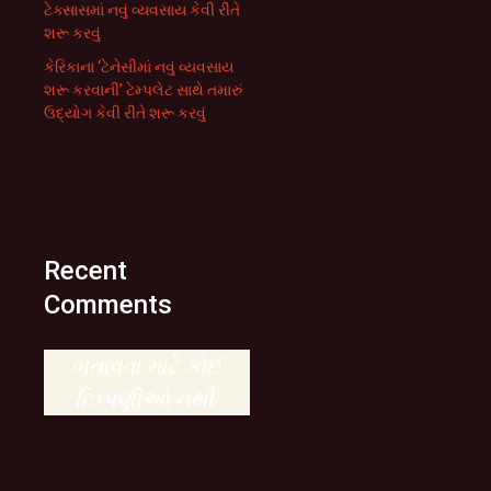
ટેક્સાસમાં નવું વ્યવસાય કેવી રીતે
શરૂ કરવું
કેરિકાના ‘ટેનેસીમાં નવું વ્યવસાય
શરૂ કરવાની’ ટેમ્પલેટ સાથે તમારું
ઉદ્યોગ કેવી રીતે શરૂ કરવું
Recent
Comments
બતાવવા માટે કોઈ
ટિપ્પણીઓ નથી.