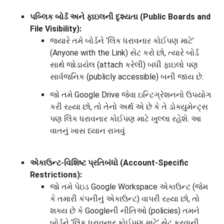
પબ્લિક બોર્ડ અને ફાઇલની દૃશ્યતા (Public Boards and
File Visibility):
જ્યારે તમે બોર્ડને ‘લિંક ધરાવનાર કોઈપણ માટે’
(Anyone with the Link) સેટ કરો છો, ત્યારે બોર્ડ
સાથે જોડાયેલ (attach કરેલી) બધી ફાઇલો પણ
સાર્વજનિક (publicly accessible) બની જાય છે.
જો તમે Google Drive જેવા ઇન્ટિગ્રેશનનો ઉપયોગ
કરી રહ્યા છો, તો તેનો અર્થ એ છે કે તે ડોક્યુમેન્ટ્સ
પણ લિંક ધરાવનાર કોઈપણ માટે ખુલ્લા રહેશે. આ
વાતનું ખાસ ધ્યાન રાખવું.
એકાઉન્ટ-વિશિષ્ટ પ્રતિબંધો (Account-Specific
Restrictions):
જો તમે પેઇડ Google Workspace એકાઉન્ટ (જેમ
કે તમારી કંપનીનું એકાઉન્ટ) વાપરી રહ્યા છો, તો
શક્ય છે કે Googleની નીતિઓ (policies) તમને
બોર્ડને ‘લિંક ધરાવનાર કોઈપણ માટે’ સેટ કરવાની