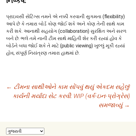
નિષ્કર્ષ:
પ્રાઇવસી સેટિંગ્સ તમને એ નક્કી કરવાની સુગમતા (flexibility)
આપે છે કે તમારા બોર્ડ કોણ જોઈ શકે અને કોણ તેની સાથે કામ
કરી શકે. આનાથી સહયોગ (collaboration) સુરક્ષિત અને સરળ
બને છે. ભલે તમે નાની ટીમ સાથે માહિતી શેર કરી રહ્યાં હોવ કે
બોર્ડને બધા જોઈ શકે તે માટે (public viewing) ખુલ્લું મૂકી રહ્યાં
હોવ, સંપૂર્ણ નિયંત્રણ તમારા હાથમાં છે.
Post
←
ટીમના સાથીઓને કામ સોંપવું થયું એકદમ સહેલું!
કાર્યની મર્યાદા સેટ કરવી: WIP (વર્ક-ઇન-પ્રોગ્રેસ)
navigation
સમજાવ્યું
→