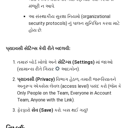
મંજૂરી ન આપે.
આ સંસ્થાકીય સુરક્ષા નિયમો (organizational
security protocols) નું પાલન સુનિશ્ચિત કરવા માટે
હોય છે.
પ્રાઇવસી સેટિંગ્સ કેવી રીતે બદલવી:
તમારું બોર્ડ ખોલો અને
સેટિંગ્સ (Settings)
માં જાઓ
(સામાન્ય રીતે ગિયર
આઇકોન).
પ્રાઇવસી (Privacy)
વિભાગ હેઠળ, તમારી જરૂરિયાતને
અનુરૂપ એક્સેસ લેવલ (access level) પસંદ કરો (જેમ કે
Only People on the Team, Everyone in Account
Team, Anyone with the Link).
ફેરફારો
સેવ (Save)
કરો. બસ થઈ ગયું!