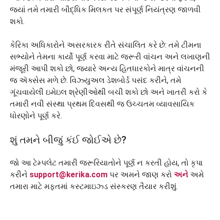
જ્યાં તમે તમારી બૌદ્ધિક મિલકત પર સંપૂર્ણ નિયંત્રણ જાળવી
શકો.
કેરિકા અધિકારોને અસરકારક રીતે સંચાલિત કરે છે: તમે ટીમના
સભ્યોને તેમના કાર્યો પૂર્ણ કરવા માટે જરૂરી વાંચન અને લખાણની
મંજૂરી આપી શકો છો, જ્યારે અન્ય હિતધારકોને માત્ર વાંચનની
જ ઍક્સેસ મળે છે. વિઝ્યુઅલ ડેશબોર્ડ પસંદ કરીને, તમે
ગૂંચવાયેલી ઇમેઇલ શ્રેણીઓથી બચી શકો છો અને ખાતરી કરો કે
તમારી નવી સંસ્થા પ્રથમ દિવસથી જ ઉચ્ચતમ વ્યાવસાયિક
ધોરણોને પૂર્ણ કરે.
શું તમને બીજું કંઈ જોઈએ છે?
જો આ ટેમ્પલેટ તમારી જરૂરિયાતોને પૂર્ણ ન કરતી હોય, તો કૃપા
કરીને
support@kerika.com
પર અમને જાણ કરો
અને
અમે
તમારા માટે મફતમાં કસ્ટમાઇઝ્ડ સંસ્કરણ તૈયાર કરીશું.