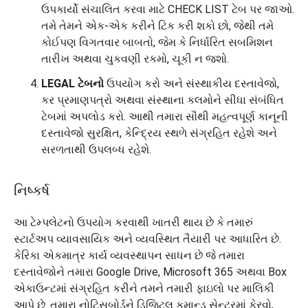
ઉપકાર્યો સંચાલિત કરવા માટે CHECK LIST ટેબ પર જાઓ.
તમે તેમને એક-એક કરીને ટિક કરી શકો છો, જેથી તમે
કોઈપણ વિગતવાર બાબતો, જેમ કે નિર્ધારિત સબમિશન
તારીખ અથવા ચુકવણી રકમો, ચૂકી ન જશો.
LEGAL ટેબનો
ઉપયોગ કરો અને સંસ્થાકીય દસ્તાવેજો,
કર પ્રમાણપત્રો અથવા સંસ્થાના કલમોને સીધા સંબંધિત
ટેબમાં અપલોડ કરો. આથી તમારા સૌથી મહત્વપૂર્ણ કાનૂની
દસ્તાવેજો સુરક્ષિત, કેન્દ્રિય સ્થળે સંગ્રહિત રહેશે અને
સરળતાથી ઉપલબ્ધ રહેશે.
નિષ્કર્ષ
આ ટેમ્પલેટનો ઉપયોગ કરવાથી ખાતરી થાય છે કે તમારું
સ્ટાર્ટઅપ વ્યાવસાયિક અને વ્યવસ્થિત તૈયારી પર આધારિત છે.
કેરિકા એકમાત્ર કાર્ય વ્યવસ્થાપન સાધન છે જે તમારા
દસ્તાવેજોને તમારા Google Drive, Microsoft 365 અથવા Box
એકાઉન્ટમાં સંગ્રહિત કરીને તમને તમારી ફાઇલો પર માલિકી
આપે છે. તમારા નોટિસબોર્ડને ડિજિટલ કમાન્ડ સેન્ટરમાં ફેરવો,