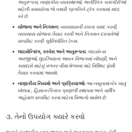
અનુરૂપતા, નાણાકીય વ્યવસ્થાઓ, અને
દૈનિક કામગીરીઓ
માટેની સમયરેખા જે તમારી પ્રગતિને ટ્રૅક કરવામાં મદદ
કરે છે.
યોજના અને નિગમન:
વ્યવસાયની રચના પસંદ કરવી,
વ્યવસાય યોજના તૈયાર કરવી
અને
નિગમન દસ્તાવેજો
સબમિટ કરવી
: પૂર્વનિર્ધારિત ટેબ્સ.
લાઇસેન્સિંગ, કરવેરા અને અનુરૂપતા
:
લાઇસેન્સ
અરજીઓ, લુઇઝિયાના આવક વિભાગમાં નોંધણી
, અને
કામદારો માટેનું વળતર વીમા
મેળવવા માટે વિશિષ્ટ ફોર્મો
તૈયાર કરવામાં આવશે.
નાણાકીય નિયમો અને પ્રક્રિયાઓ:
આ નમૂનામાં
બેંક ખાતું
ખોલવા
, હિસાબ-કિતાબ પ્રણાળી સ્થાપવા
અને
વાર્ષિક
અહેવાલ સબમિટ કરવા
માટેના વિભાગો સામેલ છે.
૩. તેનો ઉપયોગ ક્યારે કરવો