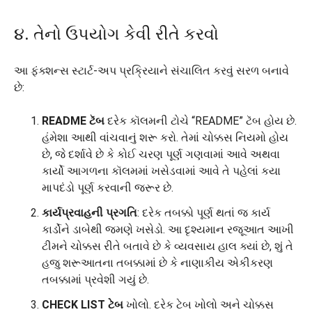
૪. તેનો ઉપયોગ કેવી રીતે કરવો
આ ફંક્શન્સ સ્ટાર્ટ-અપ પ્રક્રિયાને સંચાલિત કરવું સરળ બનાવે
છે:
README ટૅબ
દરેક કૉલમની ટોચે “README” ટૅબ હોય છે.
હંમેશા આથી વાંચવાનું શરૂ કરો. તેમાં ચોક્કસ નિયમો હોય
છે, જે દર્શાવે છે કે કોઈ ચરણ પૂર્ણ ગણવામાં આવે અથવા
કાર્યો આગળના કૉલમમાં ખસેડવામાં આવે તે પહેલાં કયા
માપદંડો પૂર્ણ કરવાની જરૂર છે.
કાર્યપ્રવાહની પ્રગતિ
: દરેક તબક્કો પૂર્ણ થતાં જ કાર્ય
કાર્ડોને ડાબેથી જમણે ખસેડો. આ દૃશ્યમાન રજૂઆત આખી
ટીમને ચોક્કસ રીતે બતાવે છે કે વ્યવસાય હાલ ક્યાં છે, શું તે
હજુ શરૂઆતના તબક્કામાં છે કે નાણાકીય એકીકરણ
તબક્કામાં પ્રવેશી ગયું છે.
CHECK LIST ટેબ
ખોલો. દરેક ટેબ ખોલો અને ચોક્કસ