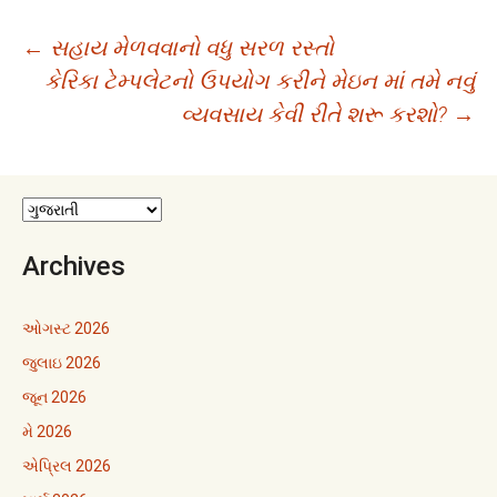
Post
←
સહાય મેળવવાનો વધુ સરળ રસ્તો
કેરિકા ટેમ્પલેટનો ઉપયોગ કરીને મેઇન માં તમે નવું
navigation
વ્યવસાય કેવી રીતે શરૂ કરશો?
→
Archives
ઓગસ્ટ 2026
જુલાઇ 2026
જૂન 2026
મે 2026
એપ્રિલ 2026