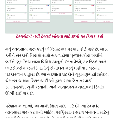
ટેમ્પલેટને નવી ટેબમાં ખોલવા માટે છબી પર ક્લિક કરો
નવું વ્યવસાય શરૂ કરવું લોજિસ્ટિકલ પડકાર હોઈ શકે છે, ખાસ
કરીને સરકારી નિયમો સાથે સંકળાયેલા પ્રશાસકીય ખર્ચોને
લઈને. લુઇઝિયાનામાં વિવિધ કાનૂની દસ્તાવેજો, કર રિટર્ન અને
લાઇસેન્સિંગ જરૂરિયાતોનું સંચાલન કરવું ઘણીવાર ખરેખર
પડકારજનક હોય છે. આ બદલાતા ઘટકોને ગૂંચવણભર્યા ઇમેઇલ
ચેઇન્સ અથવા સ્થિર યાદીઓ દ્વારા સંચાલિત કરવાથી
સમયમર્યાદા ચૂકી જવાની અને અનાવશ્યક તણાવની સ્થિતિ
ઊભી થઈ શકે છે.
પરેશાન ન થાઓ, આ માર્ગદર્શિકા મદદ માટે છે! આ ટેમ્પલેટ
વ્યવસાય શરૂ કરવાની જટિલ પ્રક્રિયાને સરળ બનાવવા માટેનું