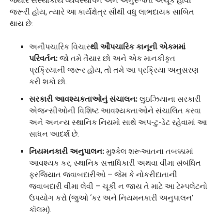
જ્યારે સંસ્થાકીય વ્યવસ્થાપન અને અનુરૂપતા અચૂક હોવી
જરૂરી હોય, ત્યારે આ કાર્યક્ષેત્ર સૌથી વધુ લાભદાયક સાબિત
થાય છે:
અનૌપચારિક વિચાર
થી ઔપચારિક કાનૂની એકમમાં
પરિવર્તન:
જો તમે તૈયાર છો અને એક માનકીકૃત
પ્રક્રિયાની જરૂર હોય, તો તમે આ પ્રક્રિયા અનુસરણ
કરી શકો છો.
સરકારી આવશ્યકતાઓનું સંચાલન:
લુઇઝિયાના સરકારી
એજન્સીઓની વિશિષ્ટ આવશ્યકતાઓને સંચાલિત કરવા
અને અનન્ય સ્થાનિક નિયમો સાથે અપ-ટુ-ડેટ રહેવામાં આ
સાધન આદર્શ છે.
નિયમનકારી અનુપાલન:
મુશ્કેલ શરૂઆતના તબક્કામાં
આવશ્યક કર, સ્થાનિક સત્તાધિકારી અથવા વીમા સંબંધિત
ફરજિયાત જવાબદારીઓ – જેમ કે નોકરીદાતાની
જવાબદારી વીમા લેવી – ચૂકી ન જાય તે માટે આ ટેમ્પલેટનો
ઉપયોગ કરો (જુઓ ‘કર અને નિયમનકારી અનુપાલન’
કૉલમ).