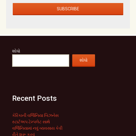
શોધો
શોધો
Recent Posts
કેરિકાની વર્જિનિયા બિઝનેસ
સ્ટાર્ટઅપ ટેમ્પલેટ સાથે
વર્જિનિયામાં નવું વ્યવસાય કેવી
રીતે શરૂ કરવું