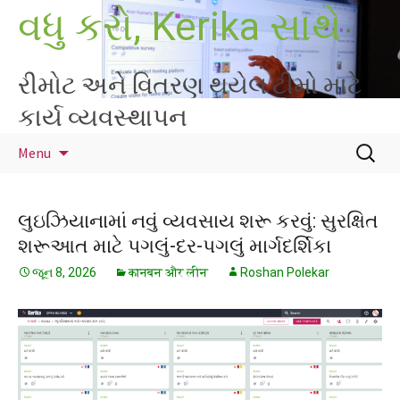
Skip
વધુ કરો, Kerika સાથે
to
content
રીમોટ અને વિતરણ થયેલ ટીમો માટે
કાર્ય વ્યવસ્થાપન
માટે
Menu
શોધો
:
લુઇઝિયાનામાં નવું વ્યવસાય શરૂ કરવું: સુરક્ષિત
શરૂઆત માટે પગલું-દર-પગલું માર્ગદર્શિકા
જૂન 8, 2026
कानबन और लीन
Roshan Polekar