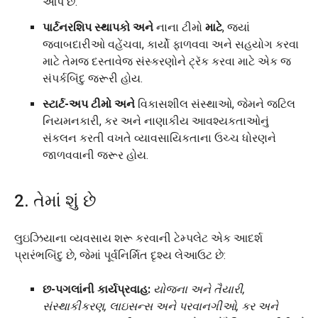
આપે છે.
પાર્ટનરશિપ સ્થાપકો અને
નાના ટીમો
માટે
, જ્યાં
જવાબદારીઓ વહેંચવા, કાર્યો ફાળવવા અને સહયોગ કરવા
માટે તેમજ દસ્તાવેજ સંસ્કરણોને ટ્રૅક કરવા માટે એક જ
સંપર્કબિંદુ જરૂરી હોય.
સ્ટાર્ટ-અપ ટીમો અને
વિકાસશીલ સંસ્થાઓ, જેમને જટિલ
નિયમનકારી, કર અને નાણાકીય આવશ્યકતાઓનું
સંકલન કરતી વખતે વ્યાવસાયિકતાના ઉચ્ચ ધોરણને
જાળવવાની જરૂર હોય.
2. તેમાં શું છે
લુઇઝિયાના વ્યવસાય શરૂ કરવાની ટેમ્પલેટ એક આદર્શ
પ્રારંભબિંદુ છે, જેમાં પૂર્વનિર્મિત દૃશ્ય લેઆઉટ છે:
છ-પગલાંની કાર્યપ્રવાહ:
યોજના અને તૈયારી,
સંસ્થાકીકરણ, લાઇસન્સ અને પરવાનગીઓ, કર અને