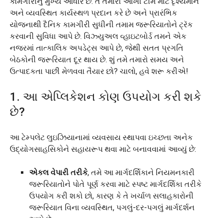
કામગીરીનું મુખ્ય આધાર છે. તે તમારી આખી ટીમ માટે દૃશ્યમાન
અને વ્યવસ્થિત કાર્યસ્થળ પ્રદાન કરે છે અને પ્રારંભિક
યોજનાથી દૈનિક કામગીરી સુધીની તમામ જરૂરિયાતોને ટ્રૅક
કરવાની સુવિધા આપે છે. વિઝ્યુઅલ વ્હાઇટબોર્ડ તમને એક
નજરમાં તાત્કાલિક અપડેટ્સ આપે છે, જેથી સતત પ્રગતિ
બેઠકોની જરૂરિયાત દૂર થાય છે. શું તમે તમારો સમય અને
ઉત્પાદકતા પાછી મેળવવા તૈયાર છો? ચાલો, હવે શરૂ કરીએ!
1. આ એપ્લિકેશન કોણ ઉપયોગ કરી શકે
છે?
આ ટેમ્પલેટ લુઇઝિયાનામાં વ્યવસાય સ્થાપવા ઇચ્છતા અનેક
ઉદ્યોગસાહસિકોને સહાયરૂપ થવા માટે બનાવવામાં આવ્યું છે:
એકલ વેપારી તરીકે
, તમે આ માર્ગદર્શિકાને નિયમનકારી
જરૂરિયાતોને પોતે પૂર્ણ કરવા માટે સ્પષ્ટ માર્ગદર્શિકા તરીકે
ઉપયોગ કરી શકો છો, કારણ કે તે ખર્ચાળ સલાહકારોની
જરૂરિયાત વિના વ્યવસ્થિત, પગલું-દર-પગલું માર્ગદર્શન