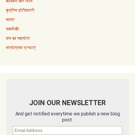
कानबन और लीन
कृत्रिम होशियारी
खाता
तकनीकी
दल का सहयोग
सर्वोत्तम प्रथाएं
JOIN OUR NEWSLETTER
And get notified everytime we publish a new blog
post.