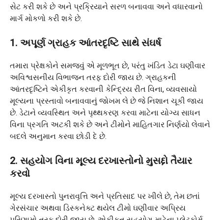
સેટ કરી શકે છે અને પ્રક્રિયાને સરળ બનાવવા અને વધારવાનો
માર્ગ મોકળો કરી શકે છે.
1. અપૂર્ણ ગ્રાહક આંતરદૃષ્ટિ સાથે સંઘર્ષ
તમારા પ્રેક્ષકોને સમજવું એ મૂળભૂત છે, પરંતુ ખંડિત ડેટા ઘણીવાર
અવિશ્વસનીય વિભાજન તરફ દોરી જાય છે. ગ્રાહકની
આંતરદૃષ્ટિને એકીકૃત કરવાની કેન્દ્રિય રીત વિના, વ્યવસાયો
મૂલ્યના પ્રસ્તાવો બનાવવાનું જોખમ લે છે જે નિશાન ચૂકી જાય
છે. ડેટાને વ્યવસ્થિત અને પૃથ્થકરણ કરવા માટેના યોગ્ય સાધન
વિના પ્રગતિ અટકી શકે છે અને ટીમોને માહિતગાર નિર્ણયો લેવાને
બદલે અનુમાન કરવા છોડી દે છે.
2. સહયોગ વિના મૂલ્ય દરખાસ્તોનો મુસદ્દો તૈયાર
કરવો
મૂલ્ય દરખાસ્તો પુનરાવૃત્તિ અને પ્રતિસાદ પર ખીલે છે, તેમ છતાં
ગેરસંચાર અથવા ડિસ્કનેક્ટ થયેલ ટીમો ઘણીવાર અપ્રિય
પરિણામો તરફ દોરી જાય છે. એકીકૃત સહયોગ માટેના પ્લેટફોર્મ