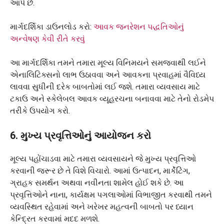
આપે છે.
માર્ગદર્શિકા ડાઉનલોડ કરો:
આવક જનરેશન પદ્ધતિઓનું
અન્વેષણ કેવી રીતે કરવું
આ માર્ગદર્શિકા તમને તમારા મૂલ્ય વિનિમયને સમજવાથી લઈને
એનાલિટિક્સનો લાભ ઉઠાવવા અને આવકના પ્રવાહમાં વૈવિધ્ય
લાવવા સુધીની દરેક બાબતોમાં લઈ જશે. તમારા વ્યવસાય માટે
ટકાઉ અને સ્કેલેબલ આવક વ્યૂહરચના બનાવવા માટે તેનો રોડમેપ
તરીકે ઉપયોગ કરો.
6. મુખ્ય પ્રવૃત્તિઓનું આયોજન કરો
મૂલ્ય પહોંચાડવા માટે તમારા વ્યવસાયને જે મુખ્ય પ્રવૃત્તિઓ
કરવાની જરૂર છે તે વિશે વિચારો. આમાં ઉત્પાદન, માર્કેટિંગ,
ગ્રાહક સમર્થન અથવા નવીનતા શામેલ હોઈ શકે છે. આ
પ્રવૃત્તિઓને નાના, કાર્યક્ષમ પગલાઓમાં વિભાજીત કરવાથી તમને
વ્યવસ્થિત રહેવામાં અને ખરેખર મહત્વની બાબતો પર ધ્યાન
કેન્દ્રિત કરવામાં મદદ મળશે.