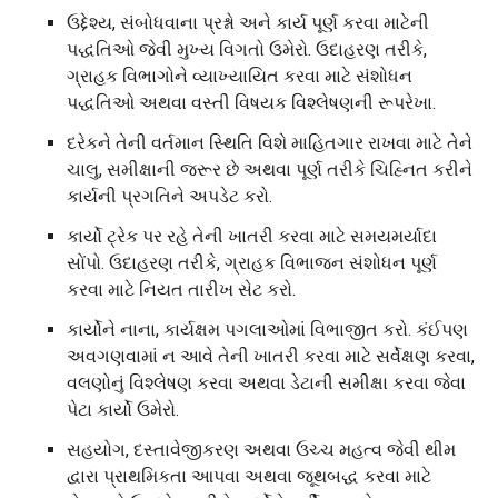
ઉદ્દેશ્ય, સંબોધવાના પ્રશ્નો અને કાર્ય પૂર્ણ કરવા માટેની
પદ્ધતિઓ જેવી મુખ્ય વિગતો ઉમેરો. ઉદાહરણ તરીકે,
ગ્રાહક વિભાગોને વ્યાખ્યાયિત કરવા માટે સંશોધન
પદ્ધતિઓ અથવા વસ્તી વિષયક વિશ્લેષણની રૂપરેખા.
દરેકને તેની વર્તમાન સ્થિતિ વિશે માહિતગાર રાખવા માટે તેને
ચાલુ, સમીક્ષાની જરૂર છે અથવા પૂર્ણ તરીકે ચિહ્નિત કરીને
કાર્યની પ્રગતિને અપડેટ કરો.
કાર્યો ટ્રેક પર રહે તેની ખાતરી કરવા માટે સમયમર્યાદા
સોંપો. ઉદાહરણ તરીકે, ગ્રાહક વિભાજન સંશોધન પૂર્ણ
કરવા માટે નિયત તારીખ સેટ કરો.
કાર્યોને નાના, કાર્યક્ષમ પગલાઓમાં વિભાજીત કરો. કંઈપણ
અવગણવામાં ન આવે તેની ખાતરી કરવા માટે સર્વેક્ષણ કરવા,
વલણોનું વિશ્લેષણ કરવા અથવા ડેટાની સમીક્ષા કરવા જેવા
પેટા કાર્યો ઉમેરો.
સહયોગ, દસ્તાવેજીકરણ અથવા ઉચ્ચ મહત્વ જેવી થીમ
દ્વારા પ્રાથમિકતા આપવા અથવા જૂથબદ્ધ કરવા માટે