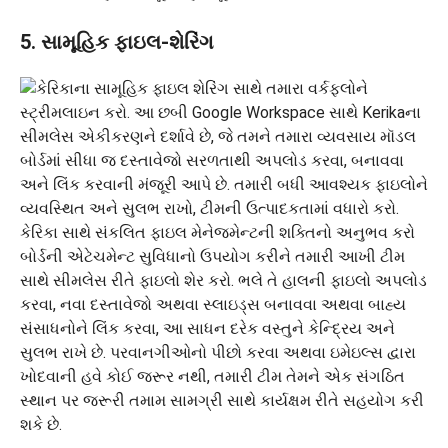
5. સામૂહિક ફાઇલ-શેરિંગ
બોર્ડની એટેચમેન્ટ સુવિધાનો ઉપયોગ કરીને તમારી આખી ટીમ
સાથે સીમલેસ રીતે ફાઇલો શેર કરો. ભલે તે હાલની ફાઇલો અપલોડ
કરવા, નવા દસ્તાવેજો અથવા સ્લાઇડ્સ બનાવવા અથવા બાહ્ય
સંસાધનોને લિંક કરવા, આ સાધન દરેક વસ્તુને કેન્દ્રિય અને
સુલભ રાખે છે. પરવાનગીઓનો પીછો કરવા અથવા ઇમેઇલ્સ દ્વારા
ખોદવાની હવે કોઈ જરૂર નથી, તમારી ટીમ તેમને એક સંગઠિત
સ્થાન પર જરૂરી તમામ સામગ્રી સાથે કાર્યક્ષમ રીતે સહયોગ કરી
શકે છે.