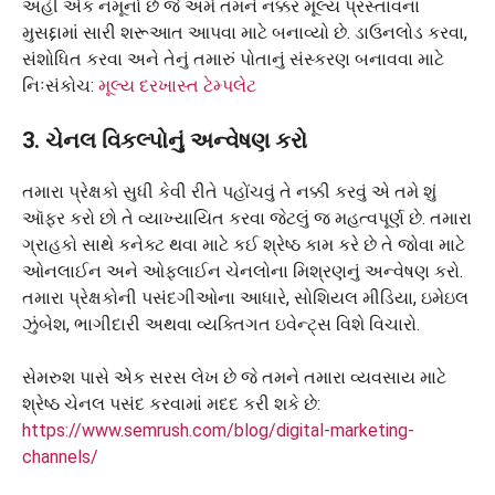
અહીં એક નમૂનો છે જે અમે તમને નક્કર મૂલ્ય પ્રસ્તાવના
મુસદ્દામાં સારી શરૂઆત આપવા માટે બનાવ્યો છે. ડાઉનલોડ કરવા,
સંશોધિત કરવા અને તેનું તમારું પોતાનું સંસ્કરણ બનાવવા માટે
નિઃસંકોચ:
મૂલ્ય દરખાસ્ત ટેમ્પલેટ
3. ચેનલ વિકલ્પોનું અન્વેષણ કરો
તમારા પ્રેક્ષકો સુધી કેવી રીતે પહોંચવું તે નક્કી કરવું એ તમે શું
ઑફર કરો છો તે વ્યાખ્યાયિત કરવા જેટલું જ મહત્વપૂર્ણ છે. તમારા
ગ્રાહકો સાથે કનેક્ટ થવા માટે કઈ શ્રેષ્ઠ કામ કરે છે તે જોવા માટે
ઓનલાઈન અને ઓફલાઈન ચેનલોના મિશ્રણનું અન્વેષણ કરો.
તમારા પ્રેક્ષકોની પસંદગીઓના આધારે, સોશિયલ મીડિયા, ઇમેઇલ
ઝુંબેશ, ભાગીદારી અથવા વ્યક્તિગત ઇવેન્ટ્સ વિશે વિચારો.
સેમરુશ પાસે એક સરસ લેખ છે જે તમને તમારા વ્યવસાય માટે
શ્રેષ્ઠ ચેનલ પસંદ કરવામાં મદદ કરી શકે છે:
https://www.semrush.com/blog/digital-marketing-
channels/