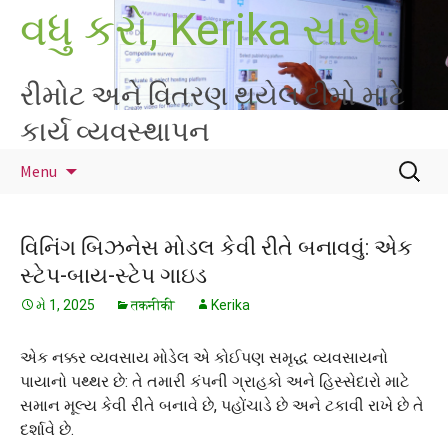
Skip
વધુ કરો, Kerika સાથે
to
content
રીમોટ અને વિતરણ થયેલ ટીમો માટે
કાર્ય વ્યવસ્થાપન
માટે
Menu
શોધો
:
વિનિંગ બિઝનેસ મોડલ કેવી રીતે બનાવવું: એક
સ્ટેપ-બાય-સ્ટેપ ગાઇડ
મે 1, 2025
तकनीकी
Kerika
એક નક્કર વ્યવસાય મોડેલ એ કોઈપણ સમૃદ્ધ વ્યવસાયનો
પાયાનો પથ્થર છે: તે તમારી કંપની ગ્રાહકો અને હિસ્સેદારો માટે
સમાન મૂલ્ય કેવી રીતે બનાવે છે, પહોંચાડે છે અને ટકાવી રાખે છે તે
દર્શાવે છે.