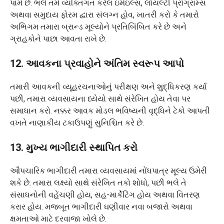
પામે છે. ભલે તમે વ્યક્તિગત કરેલ ઇમેઇલ્સ, લોયલ્ટી પ્રોગ્રામ્સ
અથવા સમુદાય ફોરમ દ્વારા સંલગ્ન હોવ, ખાતરી કરો કે તમારો
અભિગમ તમારા બ્રાન્ડ મૂલ્યોને પ્રતિબિંબિત કરે છે અને
ગ્રાહકોને પાછા આવતા રાખે છે.
12. આવકના પ્રવાહોને અંતિમ સ્વરૂપ આપો
તમારી આવકની વ્યૂહરચનાઓનું પરીક્ષણ અને શુદ્ધિકરણ કર્યા
પછી, તમારા વ્યવસાયના ધ્યેયો સાથે સંરેખિત હોય તેવા પર
સમાધાન કરો. નક્કર આવક મોડલ ભવિષ્યની વૃદ્ધિને ટેકો આપતી
વખતે નાણાકીય ટકાઉપણું સુનિશ્ચિત કરે છે.
13. મુખ્ય ભાગીદારી સ્થાપિત કરો
ઔપચારિક ભાગીદારી તમારા વ્યવસાયમાં નોંધપાત્ર મૂલ્ય ઉમેરી
શકે છે. તમારા લક્ષ્યો સાથે સંરેખિત તકો શોધો, પછી ભલે તે
સંસાધનોની વહેંચણી હોય, સહ-માર્કેટિંગ હોય અથવા વિતરણ
કરાર હોય. મજબૂત ભાગીદારી ઘણીવાર નવા બજારો અથવા
ક્ષમતાઓ માટે દરવાજા ખોલે છે.