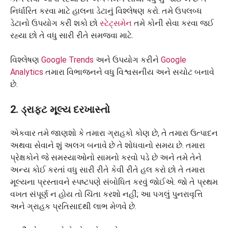
નિર્ધારિત કરવા માટે હાલના ડેટાનું વિશ્લેષણ કરો. તમે ઉપલબ્ધ
ડેટાનો ઉપયોગ કરી શકો છો
સ્ટેટ્સમેન
તમે કોની સેવા કરવા જઈ
રહ્યા છો તે વધુ સારી રીતે સમજવા માટે.
વિશ્લેષણ
Google Trends
અને ઉપયોગ કરીને
Google
Analytics
તમારા વિભાજનને વધુ વિશ્વસનીય અને સચોટ બનાવે
છે.
2. ડ્રાફ્ટ મૂલ્ય દરખાસ્તો
એકવાર તમે જાણશો કે તમારા ગ્રાહકો કોણ છે, તે તમારા ઉત્પાદન
અથવા સેવાને શું અલગ બનાવે છે તે શોધવાનો સમય છે. તમારા
પ્રેક્ષકોને જે સમસ્યાઓનો સામનો કરવો પડે છે અને તમે તેને
અન્ય કોઈ કરતાં વધુ સારી રીતે કેવી રીતે હલ કરો છો તે તમારા
મૂલ્યના પ્રસ્તાવને સ્પષ્ટપણે સંબોધિત કરવું જોઈએ. જો તે પ્રથમ
વખત સંપૂર્ણ ન હોય તો ચિંતા કરશો નહીં; આ પગલું પુનરાવૃત્તિ
અને ગ્રાહક પ્રતિસાદથી લાભ મેળવે છે.