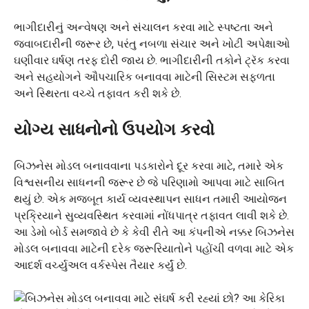
ભાગીદારીનું અન્વેષણ અને સંચાલન કરવા માટે સ્પષ્ટતા અને
જવાબદારીની જરૂર છે, પરંતુ નબળા સંચાર અને ખોટી અપેક્ષાઓ
ઘણીવાર ઘર્ષણ તરફ દોરી જાય છે. ભાગીદારીની તકોને ટ્રૅક કરવા
અને સહયોગને ઔપચારિક બનાવવા માટેની સિસ્ટમ સફળતા
અને સ્થિરતા વચ્ચે તફાવત કરી શકે છે.
યોગ્ય સાધનોનો ઉપયોગ કરવો
બિઝનેસ મોડલ બનાવવાના પડકારોને દૂર કરવા માટે, તમારે એક
વિશ્વસનીય સાધનની જરૂર છે જે પરિણામો આપવા માટે સાબિત
થયું છે. એક મજબૂત કાર્ય વ્યવસ્થાપન સાધન તમારી આયોજન
પ્રક્રિયાને સુવ્યવસ્થિત કરવામાં નોંધપાત્ર તફાવત લાવી શકે છે.
આ ડેમો બોર્ડ સમજાવે છે કે કેવી રીતે આ કંપનીએ નક્કર બિઝનેસ
મોડલ બનાવવા માટેની દરેક જરૂરિયાતોને પહોંચી વળવા માટે એક
આદર્શ વર્ચ્યુઅલ વર્કસ્પેસ તૈયાર કર્યું છે.