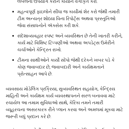
લેબલનો ઉપયોગ કરીને કાર્યોને વર્ગીકૃત કરો.
મહત્વપૂર્ણ ફાઇલોને સીધા જ કાર્યોમાં શેર કરો જેથી તમારી
ટીમ અન્યત્ર શોધ્યા વિના રિપોર્ટ્સ અથવા પ્રસ્તુતિઓ
જેવા સંસાધનોને ઍક્સેસ કરી શકે.
સંદેશાવ્યવહાર સ્પષ્ટ અને વ્યવસ્થિત છે તેની ખાતરી કરીને,
કાર્ય માટે વિશિષ્ટ ટિપ્પણીઓ અથવા અપડેટ્સ ઉમેરીને
ચર્ચાઓને કેન્દ્રિત રાખો.
ટીમના સાથીઓને કાર્યો સોંપો જેથી દરેકને ખબર પડે કે
કોણ જવાબદાર છે, જવાબદારી અને કાર્યક્ષમતાને
પ્રોત્સાહન આપે છે.
વ્યવસાય મોડેલિંગ પ્રક્રિયા, સુવ્યવસ્થિત સહયોગ, કેન્દ્રિય
માહિતી અને કાર્યક્ષમ કાર્ય વ્યવસ્થાપનને સરળ બનાવવા માટે
રચાયેલ આ તમામ સુવિધાઓ સાથે, કેરિકા તમને તમારી
વ્યૂહરચના અસરકારક રીતે પ્લાન કરવા અને અમલમાં મૂકવા માટે
જરૂરી બધું પ્રદાન કરે છે.