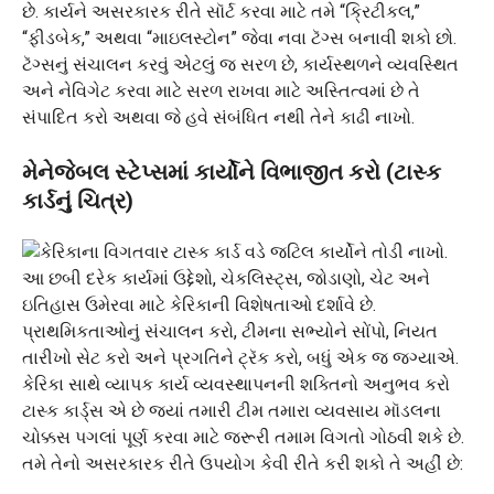
છે. કાર્યને અસરકારક રીતે સૉર્ટ કરવા માટે તમે “ક્રિટીકલ,”
“ફીડબેક,” અથવા “માઇલસ્ટોન” જેવા નવા ટૅગ્સ બનાવી શકો છો.
ટૅગ્સનું સંચાલન કરવું એટલું જ સરળ છે, કાર્યસ્થળને વ્યવસ્થિત
અને નેવિગેટ કરવા માટે સરળ રાખવા માટે અસ્તિત્વમાં છે તે
સંપાદિત કરો અથવા જે હવે સંબંધિત નથી તેને કાઢી નાખો.
મેનેજેબલ સ્ટેપ્સમાં કાર્યોને વિભાજીત કરો (ટાસ્ક
કાર્ડનું ચિત્ર)
ટાસ્ક કાર્ડ્સ એ છે જ્યાં તમારી ટીમ તમારા વ્યવસાય મૉડલના
ચોક્કસ પગલાં પૂર્ણ કરવા માટે જરૂરી તમામ વિગતો ગોઠવી શકે છે.
તમે તેનો અસરકારક રીતે ઉપયોગ કેવી રીતે કરી શકો તે અહીં છે: