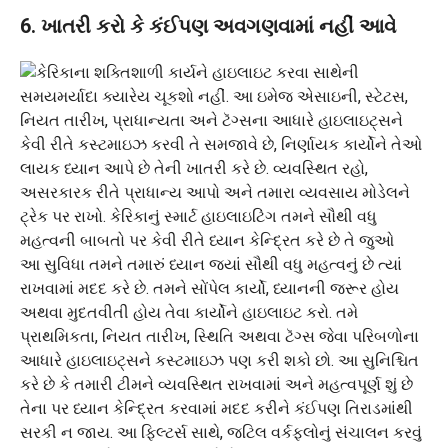
6. ખાતરી કરો કે કંઈપણ અવગણવામાં નહીં આવે
આ સુવિધા તમને તમારું ધ્યાન જ્યાં સૌથી વધુ મહત્વનું છે ત્યાં
રાખવામાં મદદ કરે છે. તમને સોંપેલ કાર્યો, ધ્યાનની જરૂર હોય
અથવા મુદતવીતી હોય તેવા કાર્યોને હાઇલાઇટ કરો. તમે
પ્રાથમિકતા, નિયત તારીખ, સ્થિતિ અથવા ટૅગ્સ જેવા પરિબળોના
આધારે હાઇલાઇટ્સને કસ્ટમાઇઝ પણ કરી શકો છો. આ સુનિશ્ચિત
કરે છે કે તમારી ટીમને વ્યવસ્થિત રાખવામાં અને મહત્વપૂર્ણ શું છે
તેના પર ધ્યાન કેન્દ્રિત કરવામાં મદદ કરીને કંઈપણ તિરાડમાંથી
સરકી ન જાય. આ ફિલ્ટર્સ સાથે, જટિલ વર્કફ્લોનું સંચાલન કરવું