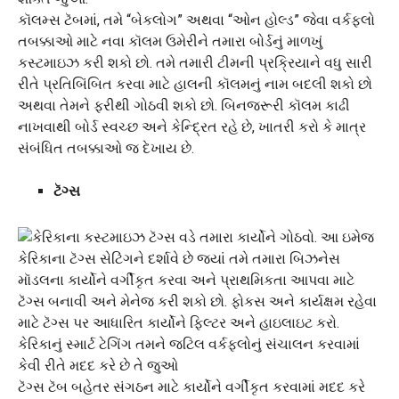
કૉલમ્સ ટૅબમાં, તમે “બેકલોગ” અથવા “ઓન હોલ્ડ” જેવા વર્કફ્લો
તબક્કાઓ માટે નવા કૉલમ ઉમેરીને તમારા બોર્ડનું માળખું
કસ્ટમાઇઝ કરી શકો છો. તમે તમારી ટીમની પ્રક્રિયાને વધુ સારી
રીતે પ્રતિબિંબિત કરવા માટે હાલની કૉલમનું નામ બદલી શકો છો
અથવા તેમને ફરીથી ગોઠવી શકો છો. બિનજરૂરી કૉલમ કાઢી
નાખવાથી બોર્ડ સ્વચ્છ અને કેન્દ્રિત રહે છે, ખાતરી કરો કે માત્ર
સંબંધિત તબક્કાઓ જ દેખાય છે.
ટૅગ્સ
ટૅગ્સ ટૅબ બહેતર સંગઠન માટે કાર્યોને વર્ગીકૃત કરવામાં મદદ કરે