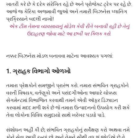
એક ટીમ તેમના વ્યવસાયનું મોડેલ કેવી રીતે બનાવી રહી છે તેનું
ઉદાહરણ જોવા માટે આ છબી પર ક્લિક કરો.
નક્કર બિઝનેસ મોડલ બનાવવા માટેના આવશ્યક પગલાં:
1. ગ્રાહક વિભાગો ઓળખો
તમારા પ્રેક્ષકોને સમજીને પ્રારંભ કરો. તમારા સંભવિત ગ્રાહકોને
વસ્તી વિષયક, વર્તણૂકો અને પસંદગીઓના આધારે ચોક્કસ
સેગમેન્ટમાં વિભાજિત કરવાથી તમને એવી ઑફર ડિઝાઇન
કરવામાં મદદ મળી શકે છે જે તમારા ઉત્પાદનનો ઉપયોગ કરી શકે
તેવા લોકોના વિવિધ સમુદાયો સાથે ખરેખર પડઘો પાડે.
સંશોધન અહીં કી છે; સંભવિત ગ્રાહકોનું સર્વેક્ષણ કરો અથવા તમે
કોને સેવા આપી રહ્યાં છો અને તેમને સૌથી વધુ શું જોઈએ છે તે