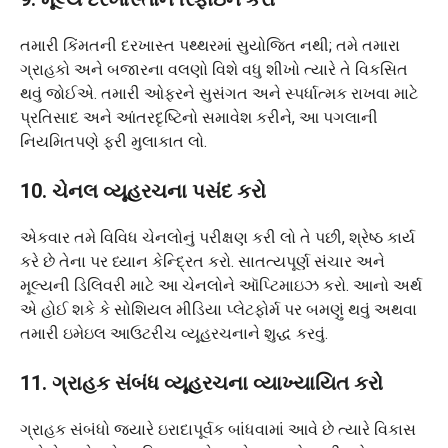
તમારી કિંમતની દરખાસ્ત પથ્થરમાં સુયોજિત નથી; તમે તમારા
ગ્રાહકો અને બજારના વલણો વિશે વધુ શીખો ત્યારે તે વિકસિત
થવું જોઈએ. તમારી ઓફરને સુસંગત અને સ્પર્ધાત્મક રાખવા માટે
પ્રતિસાદ અને આંતરદૃષ્ટિનો સમાવેશ કરીને, આ પગલાની
નિયમિતપણે ફરી મુલાકાત લો.
10. ચેનલ વ્યૂહરચના પસંદ કરો
એકવાર તમે વિવિધ ચેનલોનું પરીક્ષણ કરી લો તે પછી, શ્રેષ્ઠ કાર્ય
કરે છે તેના પર ધ્યાન કેન્દ્રિત કરો. સાતત્યપૂર્ણ સંચાર અને
મૂલ્યની ડિલિવરી માટે આ ચેનલોને ઑપ્ટિમાઇઝ કરો. આનો અર્થ
એ હોઈ શકે કે સોશિયલ મીડિયા પ્લેટફોર્મ પર બમણું થવું અથવા
તમારી ઇમેઇલ આઉટરીચ વ્યૂહરચનાને શુદ્ધ કરવું.
11. ગ્રાહક સંબંધ વ્યૂહરચના વ્યાખ્યાયિત કરો
ગ્રાહક સંબંધો જ્યારે ઇરાદાપૂર્વક બાંધવામાં આવે છે ત્યારે વિકાસ