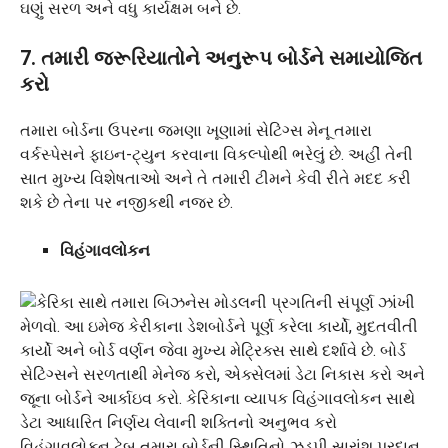
ઘણું સરળ અને વધુ કાર્યક્ષમ બને છે.
7. તમારી જરૂરિયાતોને અનુરૂપ બોર્ડને સમાયોજિત
કરો
તમારા બોર્ડના ઉપરના જમણા ખૂણામાં સેટિંગ્સ મેનૂ તમારા
વર્કસ્પેસને ફાઇન-ટ્યુન કરવાના વિકલ્પોથી ભરેલું છે. અહીં તેની
સાત મુખ્ય વિશેષતાઓ અને તે તમારી ટીમને કેવી રીતે મદદ કરી
શકે છે તેના પર નજીકથી નજર છે.
વિહંગાવલોકન
વિહંગાવલોકન ટેબ તમારા બોર્ડની સ્થિતિનો ઝડપી સારાંશ પ્રદાન