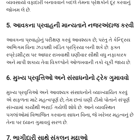
વ્યવસાયો વફાદારી બનાવવાને બદલે તેમના પ્રેક્ષકોને દૂર કરવાનું
જોખમ લે છે.
5. આવકના પ્રવાહની માન્યતાને નજરઅંદાજ કરવી
આવકના પ્રવાહોનું પરીક્ષણ કરવું આવશ્યક છે, પરંતુ તે કેન્દ્રિય
અભિગમ વિના ઝડપથી ખંડિત પ્રક્રિયા બની શકે છે. ફક્ત
સ્પ્રેડશીટ્સ પર આધાર રાખવાથી ઘણીવાર સૌથી વધુ નફાકારક
અને માપી શકાય તેવા વિકલ્પોને ઓળખવાની તકો ચૂકી જાય છે.
6. મુખ્ય પ્રવૃત્તિઓ અને સંસાધનોનો ટ્રેક ગુમાવવો
મુખ્ય પ્રવૃત્તિઓ અને આવશ્યક સંસાધનોને વ્યાખ્યાયિત કરવું
એ સફળતા માટે મહત્વપૂર્ણ છે, તેમ છતાં ઘણી ટીમો પોતાને સંપૂર્ણ
સંખ્યામાં કાર્યોથી ભરાઈ ગયેલી શોધે છે. આને વ્યવસ્થિત
પગલાંઓમાં વિભાજિત કરવાના સાધન વિના, જે ખરેખર મહત્વનું છે
તેના પર ધ્યાન ગુમાવવું સરળ છે.
7. ભાગીદારી સાથે સંકલન મુદ્દાઓ