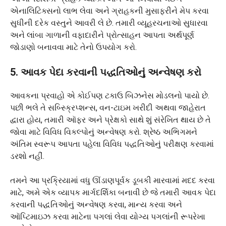
એનાલિટિક્સનો લાભ લેવા અને ગ્રાહકની મુસાફરીને મેપ કરવા
સુધીની દરેક વસ્તુને આવરી લે છે. તમારી વ્યૂહરચનાઓ સુધારવા
અને લાંબા ગાળાની વફાદારીને પ્રોત્સાહન આપતા અર્થપૂર્ણ
જોડાણો બનાવવા માટે તેનો ઉપયોગ કરો.
5. આવક પેદા કરવાની પદ્ધતિઓનું અન્વેષણ કરો
આવકના પ્રવાહો એ કોઈપણ ટકાઉ બિઝનેસ મોડલનો પાયો છે.
પછી ભલે તે સબ્સ્ક્રિપ્શન્સ, વન-ટાઇમ ખરીદી અથવા જાહેરાત
દ્વારા હોય, તમારી ઑફર અને પ્રેક્ષકો સાથે શું સંરેખિત થાય છે તે
જોવા માટે વિવિધ વિકલ્પોનું અન્વેષણ કરો. શ્રેષ્ઠ અભિગમને
અંતિમ સ્વરૂપ આપતા પહેલા વિવિધ પદ્ધતિઓનું પરીક્ષણ કરવામાં
ડરશો નહીં.
તમને આ પ્રક્રિયામાં વધુ ઊંડાણપૂર્વક ડૂબકી મારવામાં મદદ કરવા
માટે, અમે એક વ્યાપક માર્ગદર્શિકા બનાવી છે જે તમારી આવક પેદા
કરવાની પદ્ધતિઓનું અન્વેષણ કરવા, માન્ય કરવા અને
ઑપ્ટિમાઇઝ કરવા માટેના પગલાં લેવા યોગ્ય પગલાંની રૂપરેખા