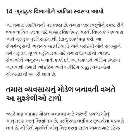
14. ગ્રાહક વિભાગોને અંતિમ સ્વરૂપ આપો
આ તમારા સંશોધનની પરાકાષ્ઠા છે. તમારા લક્ષ્ય જૂથોને સ્પષ્ટ રીતે
વ્યાખ્યાયિત કરવા માટે બજાર વિશ્લેષણ, વસ્તી વિષયક અભ્યાસ
અને ગ્રાહક પ્રતિસાદમાંથી ડેટાનું સંશ્લેષણ કરો. આ
સેગમેન્ટ્સની અનન્ય જરૂરિયાતો અને પસંદગીઓને સમજીને,
તમે મહત્તમ મૂલ્ય પહોંચાડવા માટે તમારા ઉત્પાદનો અથવા
સેવાઓને અનુરૂપ બનાવી શકો છો. આ પગલાને અંતિમ સ્વરૂપ
આપવાથી તમારી ઓફરિંગ અને માર્કેટિંગ વ્યૂહરચનાઓમાં
ચોકસાઈની ખાતરી થાય છે.
તમારા વ્યવસાયનું મોડેલ બનાવતી વખતે
આ મુશ્કેલીઓ ટાળો
ત્યારે પણ વ્યાપાર મોડલ બનાવવા માટે જરૂરી પગલાંઓનું
અનુસરણ કરવું નિર્ણાયક છે, પ્રક્રિયા ઘણીવાર છુપાયેલા પડકારો
લાવે છે. નીચેની મુશ્કેલીઓનું નિરાકરણ સરળ અમલ માટે સ્ટેજ