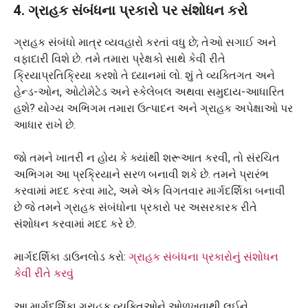
4. ગ્રાહક સંબંધના પ્રકારો પર સંશોધન કરો
ગ્રાહક સંબંધો માત્ર વ્યવહારો કરતાં વધુ છે; તેઓ સગાઈ અને
વફાદારી વિશે છે. તમે તમારા પ્રેક્ષકો સાથે કેવી રીતે
ક્રિયાપ્રતિક્રિયા કરશો તે ધ્યાનમાં લો. શું તે વ્યક્તિગત અને
હેન્ડ-ઓન, ઓટોમેટેડ અને સ્કેલેબલ અથવા સમુદાય-આધારિત
હશે? યોગ્ય અભિગમ તમારા ઉત્પાદન અને ગ્રાહક અપેક્ષાઓ પર
આધાર રાખે છે.
જો તમને ખાતરી ન હોય કે ક્યાંથી શરૂઆત કરવી, તો સંરચિત
અભિગમ આ પ્રક્રિયાને સરળ બનાવી શકે છે. તમને પ્રારંભ
કરવામાં મદદ કરવા માટે, અમે એક વિગતવાર માર્ગદર્શિકા બનાવી
છે જે તમને ગ્રાહક સંબંધોના પ્રકારો પર અસરકારક રીતે
સંશોધન કરવામાં મદદ કરે છે.
માર્ગદર્શિકા ડાઉનલોડ કરો:
ગ્રાહક સંબંધના પ્રકારોનું સંશોધન
કેવી રીતે કરવું
આ માર્ગદર્શિકા ગ્રાહક વ્યક્તિઓને ઓળખવાથી લઈને