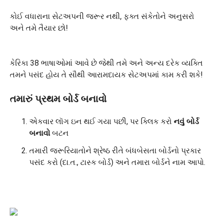
કોઈ વધારાના સેટઅપની જરૂર નથી, ફક્ત સંકેતોને અનુસરો
અને તમે તૈયાર છો!
કેરિકા 38 ભાષાઓમાં આવે છે જેથી તમે અને અન્ય દરેક વ્યક્તિ
તમને પસંદ હોય તે સૌથી આરામદાયક સેટઅપમાં કામ કરી શકે!
તમારું પ્રથમ બોર્ડ બનાવો
એકવાર લૉગ ઇન થઈ ગયા પછી, પર ક્લિક કરો
નવું બોર્ડ
બનાવો
બટન
તમારી જરૂરિયાતોને શ્રેષ્ઠ રીતે બંધબેસતા બોર્ડનો પ્રકાર
પસંદ કરો (દા.ત., ટાસ્ક બોર્ડ) અને તમારા બોર્ડને નામ આપો.