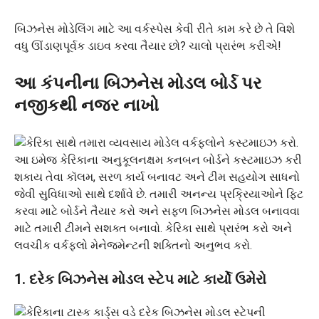
બિઝનેસ મોડેલિંગ માટે આ વર્કસ્પેસ કેવી રીતે કામ કરે છે તે વિશે
વધુ ઊંડાણપૂર્વક ડાઇવ કરવા તૈયાર છો? ચાલો પ્રારંભ કરીએ!
આ કંપનીના બિઝનેસ મોડલ બોર્ડ પર
નજીકથી નજર નાખો
1. દરેક બિઝનેસ મોડલ સ્ટેપ માટે કાર્યો ઉમેરો