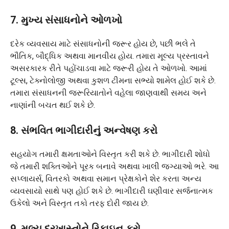
7. મુખ્ય સંસાધનોને ઓળખો
દરેક વ્યવસાય માટે સંસાધનોની જરૂર હોય છે, પછી ભલે તે
ભૌતિક, બૌદ્ધિક અથવા માનવીય હોય. તમારા મૂલ્ય પ્રસ્તાવને
અસરકારક રીતે પહોંચાડવા માટે જરૂરી હોય તે ઓળખો. આમાં
ટૂલ્સ, ટેક્નોલોજી અથવા કુશળ ટીમના સભ્યો શામેલ હોઈ શકે છે.
તમારા સંસાધનની જરૂરિયાતોને વહેલા જાણવાથી સમય અને
નાણાંની બચત થઈ શકે છે.
8. સંભવિત ભાગીદારીનું અન્વેષણ કરો
સહયોગ તમારી ક્ષમતાઓને વિસ્તૃત કરી શકે છે. ભાગીદારી શોધો
જે તમારી શક્તિઓને પૂરક બનાવે અથવા ખાલી જગ્યાઓ ભરે. આ
સપ્લાયર્સ, વિતરકો અથવા સમાન પ્રેક્ષકોને શેર કરતા અન્ય
વ્યવસાયો સાથે પણ હોઈ શકે છે. ભાગીદારી ઘણીવાર સર્જનાત્મક
ઉકેલો અને વિસ્તૃત તકો તરફ દોરી જાય છે.
9. મૂલ્ય દરખાસ્તોને રિફાઇન કરો