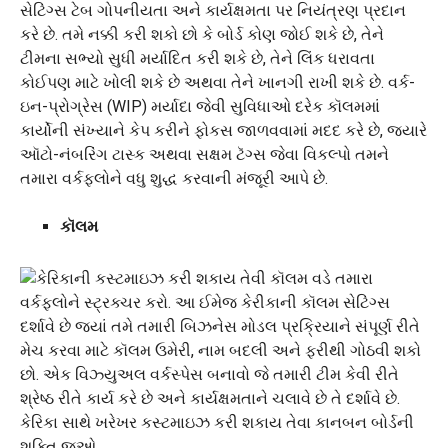
સેટિંગ્સ ટેબ ગોપનીયતા અને કાર્યક્ષમતા પર નિયંત્રણ પ્રદાન
કરે છે. તમે નક્કી કરી શકો છો કે બોર્ડ કોણ જોઈ શકે છે, તેને
ટીમના સભ્યો સુધી મર્યાદિત કરી શકે છે, તેને લિંક ધરાવતા
કોઈપણ માટે ખોલી શકે છે અથવા તેને ખાનગી રાખી શકે છે. વર્ક-
ઇન-પ્રોગ્રેસ (WIP) મર્યાદા જેવી સુવિધાઓ દરેક કૉલમમાં
કાર્યોની સંખ્યાને કેપ કરીને ફોકસ જાળવવામાં મદદ કરે છે, જ્યારે
ઑટો-નંબરિંગ ટાસ્ક અથવા સક્ષમ ટૅગ્સ જેવા વિકલ્પો તમને
તમારા વર્કફ્લોને વધુ શુદ્ધ કરવાની મંજૂરી આપે છે.
કૉલમ