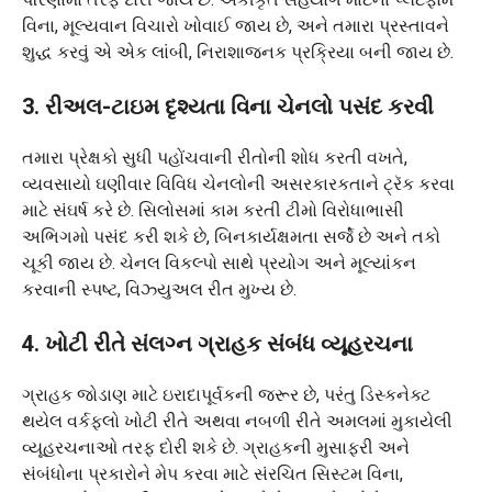
વિના, મૂલ્યવાન વિચારો ખોવાઈ જાય છે, અને તમારા પ્રસ્તાવને
શુદ્ધ કરવું એ એક લાંબી, નિરાશાજનક પ્રક્રિયા બની જાય છે.
3. રીઅલ-ટાઇમ દૃશ્યતા વિના ચેનલો પસંદ કરવી
તમારા પ્રેક્ષકો સુધી પહોંચવાની રીતોની શોધ કરતી વખતે,
વ્યવસાયો ઘણીવાર વિવિધ ચેનલોની અસરકારકતાને ટ્રૅક કરવા
માટે સંઘર્ષ કરે છે. સિલોસમાં કામ કરતી ટીમો વિરોધાભાસી
અભિગમો પસંદ કરી શકે છે, બિનકાર્યક્ષમતા સર્જે છે અને તકો
ચૂકી જાય છે. ચેનલ વિકલ્પો સાથે પ્રયોગ અને મૂલ્યાંકન
કરવાની સ્પષ્ટ, વિઝ્યુઅલ રીત મુખ્ય છે.
4. ખોટી રીતે સંલગ્ન ગ્રાહક સંબંધ વ્યૂહરચના
ગ્રાહક જોડાણ માટે ઇરાદાપૂર્વકની જરૂર છે, પરંતુ ડિસ્કનેક્ટ
થયેલ વર્કફ્લો ખોટી રીતે અથવા નબળી રીતે અમલમાં મુકાયેલી
વ્યૂહરચનાઓ તરફ દોરી શકે છે. ગ્રાહકની મુસાફરી અને
સંબંધોના પ્રકારોને મેપ કરવા માટે સંરચિત સિસ્ટમ વિના,