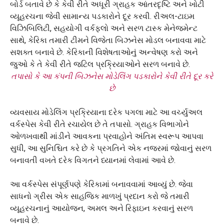
તપાસો કે આ કંપની બિઝનેસ મોડેલિંગ પડકારોને કેવી રીતે દૂર કરે
છે
વ્યવસાય મોડેલિંગ પ્રક્રિયાના દરેક પગલા માટે આ વર્ચ્યુઅલ
વર્કસ્પેસ કેવી રીતે રચાયેલ છે તે તપાસો. ગ્રાહક વિભાગોને
ઓળખવાથી માંડીને આવકના પ્રવાહોને અંતિમ સ્વરૂપ આપવા
સુધી, આ સુનિશ્ચિત કરે છે કે પ્રગતિને એક નજરમાં જોવાનું સરળ
બનાવતી વખતે દરેક વિગતને ધ્યાનમાં લેવામાં આવે છે.
આ વર્કસ્પેસ સંપૂર્ણપણે કેરિકામાં બનાવવામાં આવ્યું છે. જેવા
સાધનો ગ્રીસ એક સાહજિક માળખું પ્રદાન કરો જે તમારી
વ્યૂહરચનાનું આયોજન, અમલ અને રિફાઇન કરવાનું સરળ
બનાવે છે.