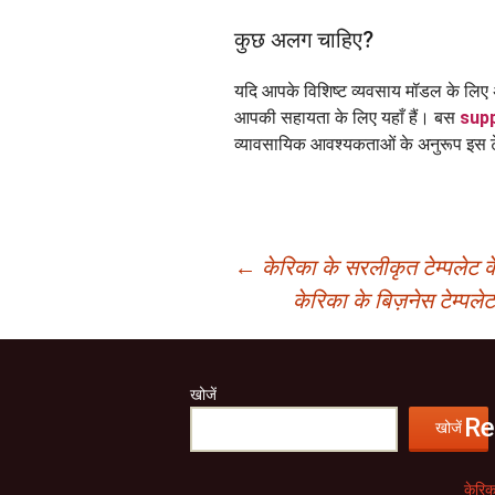
कुछ अलग चाहिए?
यदि आपके विशिष्ट व्यवसाय मॉडल के लिए 
आपकी सहायता के लिए यहाँ हैं। बस
sup
व्यावसायिक आवश्यकताओं के अनुरूप इस टे
पोस्ट
←
केरिका के सरलीकृत टेम्पलेट के
केरिका के बिज़नेस टेम्पलेट
नेविगेशन
खोजें
Re
खोजें
केरिक