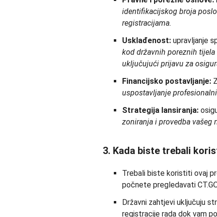
identifikacijskog broja pos
registracijama.
Usklađenost:
upravljanje s
kod državnih poreznih tijela
uključujući prijavu za osigu
Financijsko postavljanje:
Z
uspostavljanje profesionaln
Strategija lansiranja:
osig
zoniranja i provedba vašeg 
3. Kada biste trebali koris
Trebali biste koristiti ovaj 
počnete pregledavati CT.GO
Državni zahtjevi uključuju s
registracije rada dok vam por