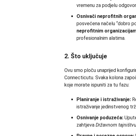
vremenu za podjelu odgovorn
Osnivači neprofitnih organ
posvećena načelu “dobro pos
neprofitnim organizacija
profesionalnim alatima.
2. Što uključuje
Ovu smo ploču unaprijed konfigurir
Connecticutu. Svaka kolona zapo
koje morate ispuniti za tu fazu:
Planiranje i istraživanje:
Re
istraživanje jedinstvenog tr
Osnivanje poduzeća:
Upute 
zahtjeva
Državnom tajništv
Pravne i porezne osnove: