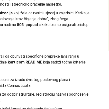
osti i zajedničko praćenje napretka.
izacija
koji žele ostvariti utjecaj u zajednici. Kerika je
lovanje kroz činjenje dobra”, zbog čega
ma
nudimo
50% popusta
kako bismo osigurali pristup
ali da obuhvati specifične prepreke lansiranja u
činje
karticom READ ME
koja sadrži točne kriterije
sursi za izradu čvrstog poslovnog plana i
žišta Connecticuta.
za odabir strukture, registraciju naziva i podnošenje
u
.
ključni koraci za dobivanje
federalnog