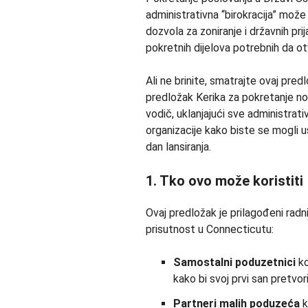
administrativna “birokracija” može 
dozvola za zoniranje i državnih pri
pokretnih dijelova potrebnih da ot
Ali ne brinite, smatrajte ovaj pred
predložak Kerika za pokretanje n
vodič, uklanjajući sve administrativ
organizacije kako biste se mogli u
dan lansiranja.
1. Tko ovo može koristiti
Ovaj predložak je prilagođeni rad
prisutnost u Connecticutu:
Samostalni poduzetnici
ko
kako bi svoj prvi san pretvor
Partneri malih poduzeća
k