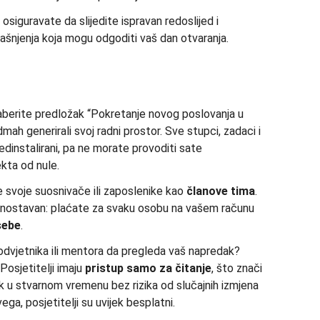
siguravate da slijedite ispravan redoslijed i
ašnjenja koja mogu odgoditi vaš dan otvaranja.
aberite predložak “Pokretanje novog poslovanja u
ah generirali svoj radni prostor. Sve stupci, zadaci i
dinstalirani, pa ne morate provoditi sate
kta od nule.
e svoje suosnivače ili zaposlenike kao
članove tima
.
ednostavan: plaćate za svaku osobu na vašem računu
sebe
.
odvjetnika ili mentora da pregleda vaš napredak?
 Posjetitelji imaju
pristup samo za čitanje
, što znači
k u stvarnom vremenu bez rizika od slučajnih izmjena
ega, posjetitelji su uvijek besplatni.