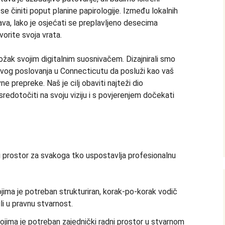
se činiti poput planine papirologije. Između lokalnih
java, lako je osjećati se preplavljeno desecima
vorite svoja vrata.
ložak svojim digitalnim suosnivačem. Dizajnirali smo
ovog poslovanja u Connecticutu da posluži kao vaš
ne prepreke. Naš je cilj obaviti najteži dio
sredotočiti na svoju viziju i s povjerenjem dočekati
ni prostor za svakoga tko uspostavlja profesionalnu
jima je potreban strukturiran, korak-po-korak vodič
ili u pravnu stvarnost.
ojima je potreban zajednički radni prostor u stvarnom