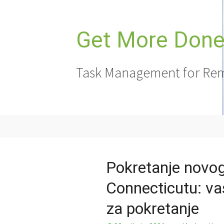
Skoči
do
sadržaja
Get More Done,
Task Management for Rem
Pokretanje novog
Connecticutu: va
za pokretanje