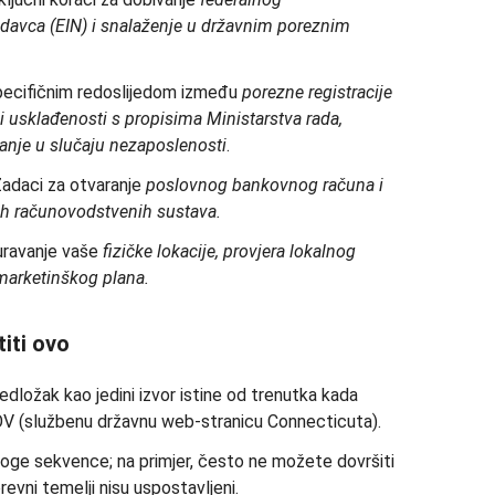
lodavca (EIN) i snalaženje u državnim poreznim
pecifičnim redoslijedom između
porezne registracije
 i usklađenosti s propisima Ministarstva rada,
ranje u slučaju nezaposlenosti
.
adaci za otvaranje
poslovnog bankovnog računa i
ih računovodstvenih sustava.
uravanje vaše
fizičke lokacije, provjera lokalnog
marketinškog plana.
titi ovo
predložak kao jedini izvor istine od trenutka kada
V (službenu državnu web-stranicu Connecticuta).
troge sekvence; na primjer, često ne možete dovršiti
evni temelji nisu uspostavljeni.