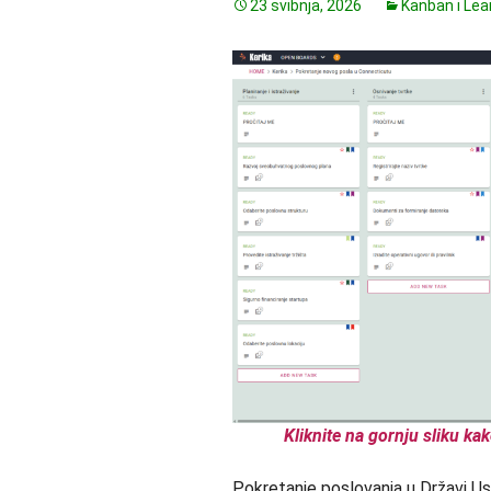
23 svibnja, 2026
Kanban i Lea
Kliknite na gornju sliku kak
Pokretanje poslovanja u Državi Ust