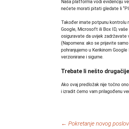
Naša platforma vodi evidenciju ve
nećete morati pitati gledate li “Pla
Također imate potpunu kontrolu na
Google, Microsoft ili Box ID, vaš
osiguravate da uvijek zadržavate 
(Napomena: ako se prijavite samo
pohranjujemo u Kerikinom Google D
verzionirane i sigurne.
Trebate li nešto drugačij
Ako ovaj predložak nije točno ono
i izradit ćemo vam prilagođenu ve
Navigacija
←
Pokretanje novog poslova