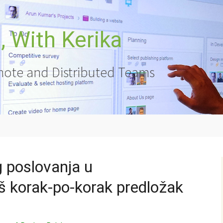
 With Kerika
ote and Distributed Teams
 poslovanja u
š korak-po-korak predložak