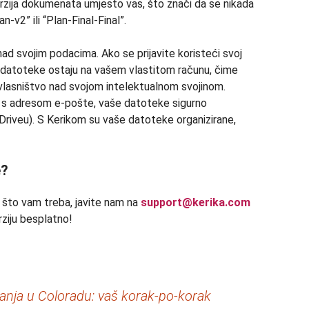
rzija dokumenata umjesto vas, što znači da se nikada
n-v2” ili “Plan-Final-Final”.
d svojim podacima. Ako se prijavite koristeći svoj
e datoteke ostaju na vašem vlastitom računu, čime
vlasništvo nad svojom intelektualnom svojinom.
 s adresom e-pošte, vaše datoteke sigurno
riveu). S Kerikom su vaše datoteke organizirane,
e?
 što vam treba, javite nam na
support@kerika.com
rziju besplatno!
nja u Coloradu: vaš korak-po-korak