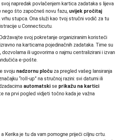
 svoj napredak povlačenjem kartica zadataka s lijeva
ije nego što započneš novu fazu,
uvijek pročitaj
 vrhu stupca. Ona služi kao tvoj stručni vodič za tu
stracije u Connecticutu.
državajte svoj pokretanje organiziranim koristeći
zravno na karticama pojedinačnih zadataka. Time su
dozvolama ili ugovorima o najmu centralizirani i izvan
ndučića e-pošte.
te svoju
nadzornu ploču
za pregled vašeg lansiranja
značajku “roll-up” na stručnoj razini: svi datumi ili
odzadacima
automatski
se
prikažu na kartici
e na prvi pogled vidjeti točno kada je važna
a Kerika je tu da vam pomogne prijeći ciljnu crtu.