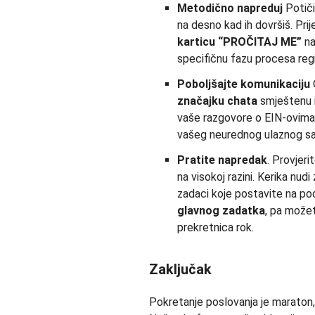
Metodično napreduj
Potiči
na desno kad ih dovršiš. Pr
karticu “PROČITAJ ME”
na
specifičnu fazu procesa regi
Poboljšajte komunikaciju
O
značajku chata
smještenu i
vaše razgovore o EIN-ovima, 
vašeg neurednog ulaznog sa
Pratite napredak
. Provjeri
na visokoj razini. Kerika nudi 
zadaci koje postavite na p
glavnog zadatka
, pa možet
prekretnica rok.
Zaključak
Pokretanje poslovanja je maraton, 