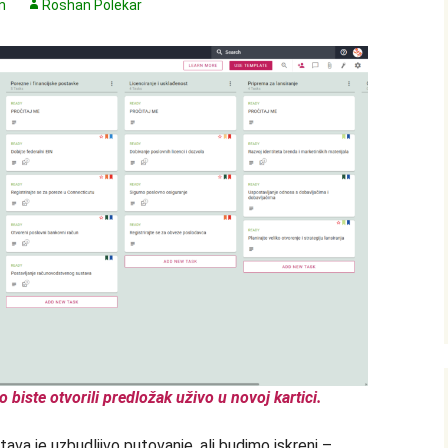
n
Roshan Polekar
o biste otvorili predložak uživo u novoj kartici.
ava je uzbudljivo putovanje, ali budimo iskreni –