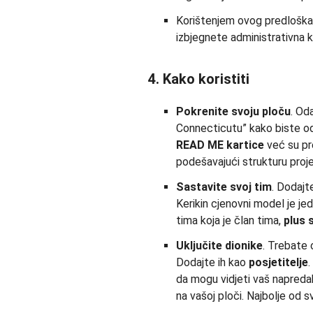
Korištenjem ovog predloška o
izbjegnete administrativna k
4. Kako koristiti
Pokrenite svoju ploču
. Od
Connecticutu” kako biste odm
READ ME kartice
već su pre
podešavajući strukturu proje
Sastavite svoj tim
. Dodajt
Kerikin cjenovni model je j
tima koja je član tima,
plus 
Uključite dionike
. Trebate 
Dodajte ih kao
posjetitelje
.
da mogu vidjeti vaš napreda
na vašoj ploči. Najbolje od sv