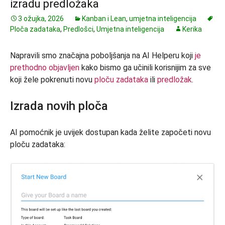
izradu predložaka
3 ožujka, 2026
Kanban i Lean
,
umjetna inteligencija
Ploča zadataka
,
Predlošci
,
Umjetna inteligencija
Kerika
Napravili smo značajna poboljšanja na AI Helperu koji
je
prethodno objavljen
kako bismo ga učinili korisnijim za sve
koji žele pokrenuti novu
ploču zadataka
ili
predložak
.
Izrada novih ploča
AI pomoćnik je uvijek dostupan kada želite započeti novu
ploču zadataka: