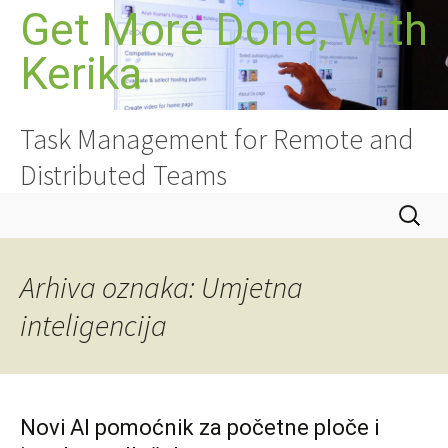
Skoči
Get More Done, With
do
Kerika
sadržaja
Task Management for Remote and
Distributed Teams
Pretraži
Arhiva oznaka: Umjetna
inteligencija
Novi AI pomoćnik za početne ploče i