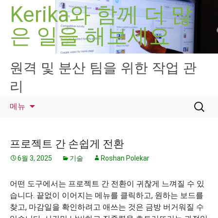
컨
Kerika와 함께 더 많
텐
은 일을 해보세요
츠
로
건
너
원격 및 분산 팀을 위한 작업 관
뛰
리
기
검
메뉴
색:
프로젝트 간 손쉽게 전환
6월 3, 2025
기술
Roshan Polekar
어떤 도구에서는 프로젝트 간 전환이 귀찮게 느껴질 수 있
습니다. 끝없이 이어지는 메뉴를 클릭하고, 원하는 보드를
찾고, 마감일을 확인하려고 애쓰는 것은 금방 버거워질 수