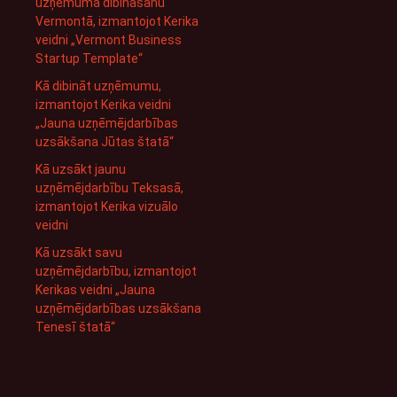
uzņēmuma dibināšanu
Vermontā, izmantojot Kerika
veidni „Vermont Business
Startup Template“
Kā dibināt uzņēmumu,
izmantojot Kerika veidni
„Jauna uzņēmējdarbības
uzsākšana Jūtas štatā“
Kā uzsākt jaunu
uzņēmējdarbību Teksasā,
izmantojot Kerika vizuālo
veidni
Kā uzsākt savu
uzņēmējdarbību, izmantojot
Kerikas veidni „Jauna
uzņēmējdarbības uzsākšana
Tenesī štatā“