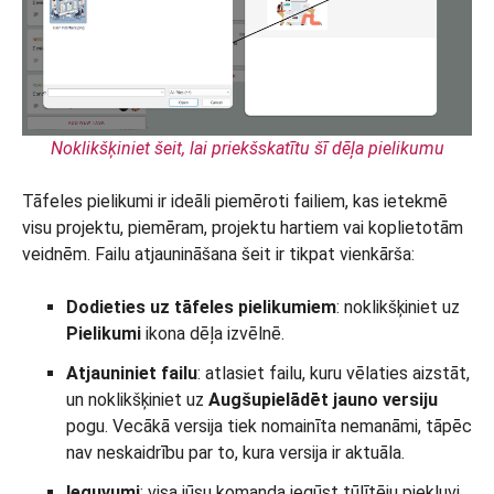
Noklikšķiniet šeit, lai priekšskatītu šī dēļa pielikumu
Tāfeles pielikumi ir ideāli piemēroti failiem, kas ietekmē
visu projektu, piemēram, projektu hartiem vai koplietotām
veidnēm. Failu atjaunināšana šeit ir tikpat vienkārša:
Dodieties uz tāfeles pielikumiem
: noklikšķiniet uz
Pielikumi
ikona dēļa izvēlnē.
Atjauniniet failu
: atlasiet failu, kuru vēlaties aizstāt,
un noklikšķiniet uz
Augšupielādēt jauno versiju
pogu. Vecākā versija tiek nomainīta nemanāmi, tāpēc
nav neskaidrību par to, kura versija ir aktuāla.
Ieguvumi
: visa jūsu komanda iegūst tūlītēju piekļuvi