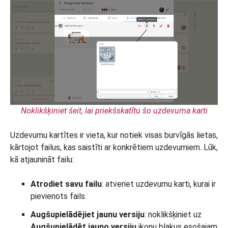
Noklikšķiniet šeit, lai priekšskatītu šo uzdevuma karti
Uzdevumu kartītes ir vieta, kur notiek visas burvīgās lietas,
kārtojot failus, kas saistīti ar konkrētiem uzdevumiem. Lūk,
kā atjaunināt failu:
Atrodiet savu failu
: atveriet uzdevumu karti, kurai ir
pievienots fails.
Augšupielādējiet jaunu versiju
: noklikšķiniet uz
Augšupielādēt jauno versiju
ikonu blakus esošajam