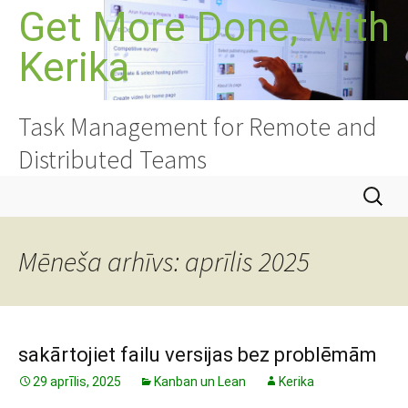
Doties
Get More Done, With
uz
Kerika
saturu
Task Management for Remote and
Distributed Teams
Meklēt:
Mēneša arhīvs: aprīlis 2025
sakārtojiet failu versijas bez problēmām
29 aprīlis, 2025
Kanban un Lean
Kerika