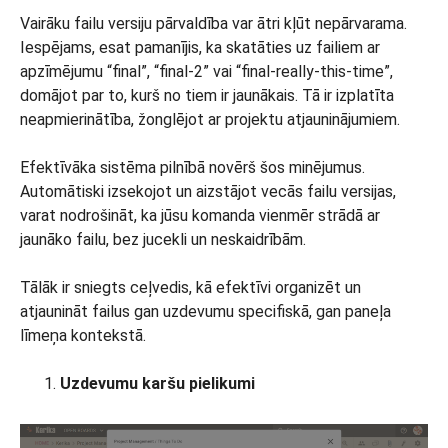
Vairāku failu versiju pārvaldība var ātri kļūt nepārvarama.
Iespējams, esat pamanījis, ka skatāties uz failiem ar
apzīmējumu “final”, “final-2” vai “final-really-this-time”,
domājot par to, kurš no tiem ir jaunākais. Tā ir izplatīta
neapmierinātība, žonglējot ar projektu atjauninājumiem.
Efektīvāka sistēma pilnībā novērš šos minējumus.
Automātiski izsekojot un aizstājot vecās failu versijas,
varat nodrošināt, ka jūsu komanda vienmēr strādā ar
jaunāko failu, bez jucekli un neskaidrībām.
Tālāk ir sniegts ceļvedis, kā efektīvi organizēt un
atjaunināt failus gan uzdevumu specifiskā, gan paneļa
līmeņa kontekstā.
Uzdevumu karšu pielikumi