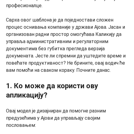
професионалце.
Сврха овог шаблона је да поједностави сложен
процес оснивања компаније у држави Ајова. Јасан и
организован радни простор омогућава Каликију да
управља административним и регулаторним
документима без губитка прегледа верзија
докумената. Јесте ли спремни да уштедите време и
повећате продуктивност? Не брините, овај водич ће
вам помоћи на сваком кораку. Почните данас.
1. Ко може да користи ову
апликацију?
Овај модел је дизајниран да помогне разним
предузећима у Ајови да управљају својим
пословањем: