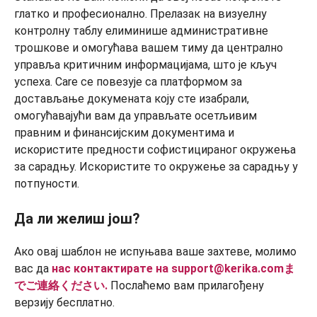
глатко и професионално. Прелазак на визуелну
контролну таблу елиминише административне
трошкове и омогућава вашем тиму да централно
управља критичним информацијама, што је кључ
успеха. Care се повезује са платформом за
достављање докумената коју сте изабрали,
омогућавајући вам да управљате осетљивим
правним и финансијским документима и
искористите предности софистицираног окружења
за сарадњу. Искористите то окружење за сарадњу у
потпуности.
Да ли желиш још?
Ако овај шаблон не испуњава ваше захтеве, молимо
вас да
нас контактирате
на support@kerika.comま
でご連絡ください.
Послаћемо вам прилагођену
верзију бесплатно.