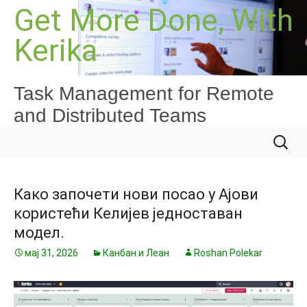
Скочи
Get More Done, With
на
Kerika
садржај
Task Management for Remote
and Distributed Teams
Претра
за:
Како започети нови посао у Ајови
користећи Келијев једноставан
модел.
мај 31, 2026
Канбан и Леан
Roshan Polekar