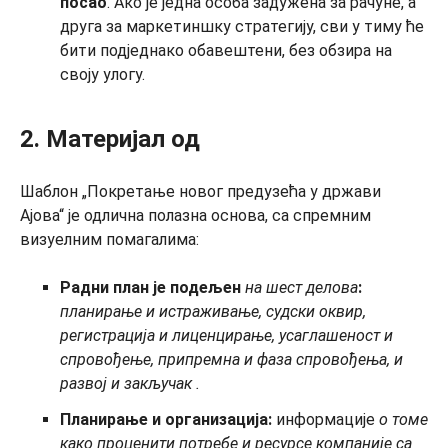
посао
. Ако је једна особа задужена за рачуне, а
друга за маркетиншку стратегију, сви у тиму ће
бити подједнако обавештени, без обзира на
своју улогу.
2. Материјал од
Шаблон „Покретање новог предузећа у држави
Ајова“ је одлична полазна основа, са спремним
визуелним помагалима:
Радни план
је подељен
на
шест делова
:
планирање и истраживање, судски оквир,
регистрација и лиценцирање, усаглашеност и
спровођење, припремна и фаза спровођења, и
развој и
закључак
.
Планирање и организација:
информације
о томе
како проценити потребе и ресурсе компаније са