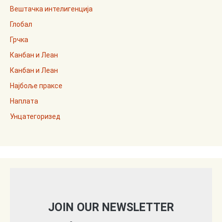
Вештачка интелигенција
Глобал
Грчка
Канбан и Леан
Канбан и Леан
Најбоље праксе
Наплата
Унцатегоризед
JOIN OUR NEWSLETTER