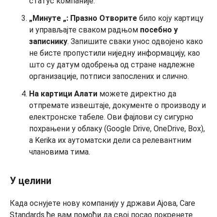
статус компаније.
„Минуте
„:
Празно Отворите
било коју картицу
и управљајте сваком радњом
посебно у
записнику
. Запишите сваки унос одвојено како
не бисте пропустили ниједну информацију, као
што су датум одобрења од стране надлежне
организације, потписи запослених и слично.
На картици Алати
можете директно да
отпремате извештаје, документе о производу и
електронске табеле. Ови фајлови су сигурно
похрањени у облаку (Google Drive, OneDrive, Box),
а Kerika их аутоматски дели са релевантним
члановима тима.
У целини
Када оснујете нову компанију у држави Ајова, Care
Standards ће вам помоћи да свој посао покренете