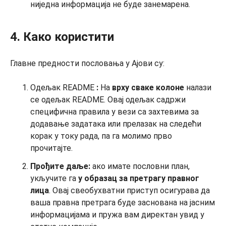
ниједна информација не буде занемарена.
4. Како користити
Главне предности пословања у Ајови су:
Одељак README
:
На
врху сваке колоне
налази
се одељак README. Овај одељак садржи
специфична правила у вези са захтевима за
додавање задатака или прелазак на следећи
корак у току рада, па га молимо прво
прочитајте.
Прођите даље:
ако имате пословни план,
укључите га
у образац за претрагу
правног
лица
. Овај свеобухватни приступ осигурава да
ваша правна претрага буде заснована на јасним
информацијама и пружа вам директан увид у