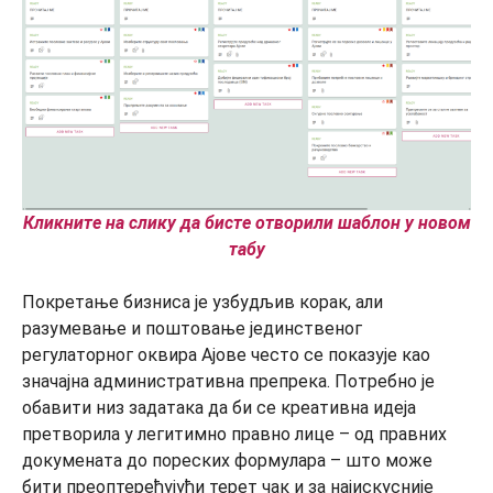
Кликните на слику да бисте отворили шаблон у новом
табу
Покретање бизниса је узбудљив корак, али
разумевање и поштовање јединственог
регулаторног оквира Ајове често се показује као
значајна административна препрека. Потребно је
обавити низ задатака да би се креативна идеја
претворила у легитимно правно лице – од правних
докумената до пореских формулара – што може
бити преоптерећујући терет чак и за најискусније