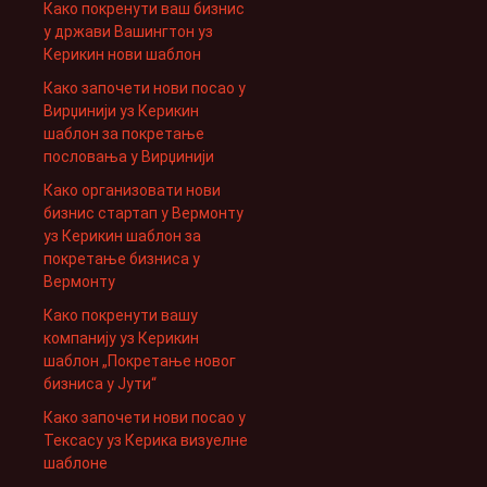
Како покренути ваш бизнис
у држави Вашингтон уз
Керикин нови шаблон
Како започети нови посао у
Вирџинији уз Керикин
шаблон за покретање
пословања у Вирџинији
Како организовати нови
бизнис стартап у Вермонту
уз Керикин шаблон за
покретање бизниса у
Вермонту
Како покренути вашу
компанију уз Керикин
шаблон „Покретање новог
бизниса у Јути“
Како започети нови посао у
Тексасу уз Керика визуелне
шаблоне