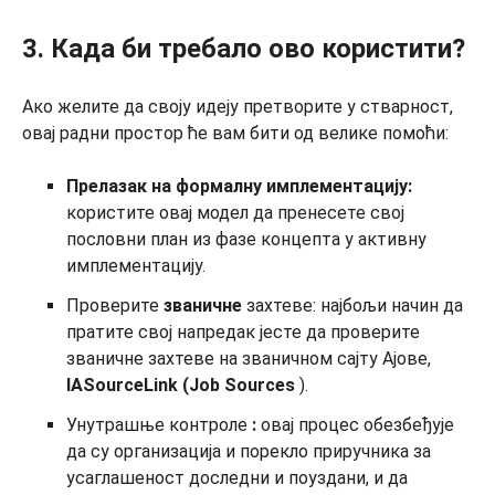
3. Када би требало ово користити?
Ако желите да своју идеју претворите у стварност,
овај радни простор ће вам бити од велике помоћи:
Прелазак на формалну имплементацију:
користите овај модел да пренесете свој
пословни план из фазе концепта у активну
имплементацију.
Проверите
званичне
захтеве: најбољи начин да
пратите свој напредак јесте да проверите
званичне захтеве на званичном сајту Ајове,
IASourceLink (Job Sources
).
Унутрашње контроле
:
овај процес обезбеђује
да су организација и порекло приручника за
усаглашеност доследни и поуздани, и да