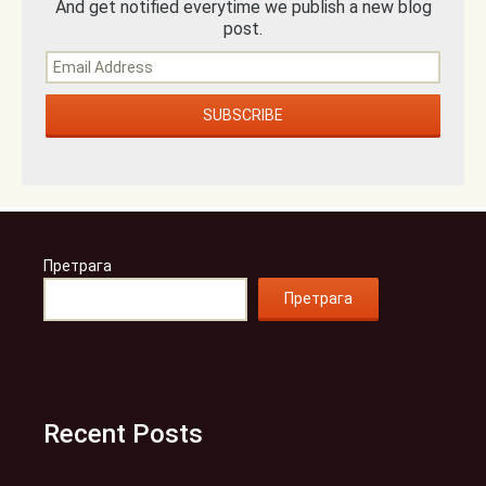
And get notified everytime we publish a new blog
post.
Претрага
Претрага
Recent Posts