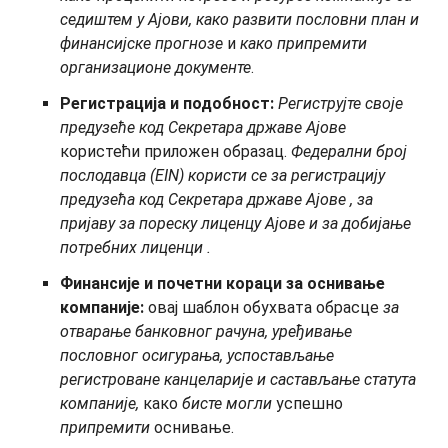
седиштем у Ајови, како развити пословни план и
финансијске прогнозе
и
како
припремити
организационе документе
.
Регистрација и подобност:
Региструјте своје
предузеће код Секретара државе Ајове
користећи приложен образац.
Федерални број
послодавца (EIN)
користи се
за регистрацију
предузећа код Секретара државе Ајове
,
за
пријаву
за пореску лиценцу
Ајове
и
за добијање
потребних
лиценци
.
Финансије и почетни кораци за оснивање
компаније:
овај шаблон обухвата обрасце
за
отварање банковног рачуна
, уређивање
пословног осигурања,
успостављање
регистроване канцеларије и
састављање статута
компаније
,
како
бисте
могли
успешно
припремити
оснивање.