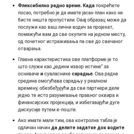
Флексибилно радно време. Када
покрећете
посао, потребно је да имате јасан план како не
бисте ништа пропустили. Овај образац може да
послужи као ваш лични водич за пројекат,
помажући вам да све окупите на једном месту,
од почетног истраживања па све до свечаног
отварања.
Главна карактеристика ове платформе је то
што служи као „једини извор истине“ за
осниваче
и
сувласнике
сарадње
. Ова радна
средина омогућава сарадњу у реалном
времену, обезбеђујући да сви партнери деле
једно те исто разумевање правног оквира и
финансијских пројекција, и избегавајући дуге
дискусије путем е-поште.
Ако имате мали тим, ова контролна табла је
одличан начин
да делите задатке
док водите