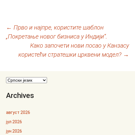
Кретање
←
Прво и најпре, користите шаблон
„Покретање новог бизниса у Индији“.
чланака
Како започети нови посао у Канзасу
користећи стратешки црквени модел?
→
Archives
август 2026
јул 2026
јун 2026