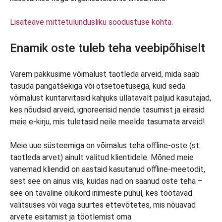
Lisateave mittetulundusliku soodustuse kohta.
Enamik oste tuleb teha veebipõhiselt
Varem pakkusime võimalust taotleda arveid, mida saab
tasuda pangatšekiga või otsetoetusega, kuid seda
võimalust kuritarvitasid kahjuks üllatavalt paljud kasutajad,
kes nõudsid arveid, ignoreerisid nende tasumist ja eirasid
meie e-kirju, mis tuletasid neile meelde tasumata arveid!
Meie uue süsteemiga on võimalus teha offline-oste (st
taotleda arvet) ainult valitud klientidele. Mõned meie
vanemad kliendid on aastaid kasutanud offline-meetodit,
sest see on ainus viis, kuidas nad on saanud oste teha –
see on tavaline olukord inimeste puhul, kes töötavad
valitsuses või väga suurtes ettevõtetes, mis nõuavad
arvete esitamist ja töötlemist oma