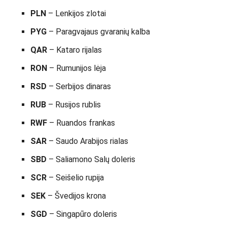
PLN
– Lenkijos zlotai
PYG
– Paragvajaus gvaranių kalba
QAR
– Kataro rijalas
RON
– Rumunijos lėja
RSD
– Serbijos dinaras
RUB
– Rusijos rublis
RWF
– Ruandos frankas
SAR
– Saudo Arabijos rialas
SBD
– Saliamono Salų doleris
SCR
– Seišelio rupija
SEK
– Švedijos krona
SGD
– Singapūro doleris