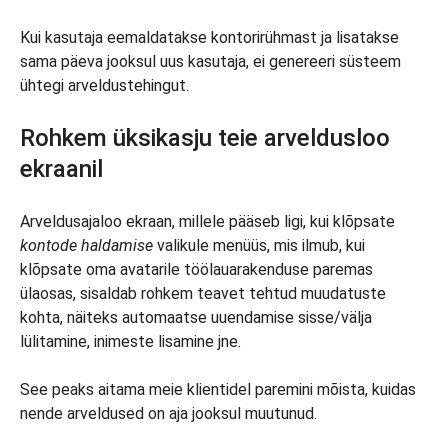
Kui kasutaja eemaldatakse kontorirühmast ja lisatakse
sama päeva jooksul uus kasutaja, ei genereeri süsteem
ühtegi arveldustehingut.
Rohkem üksikasju teie arveldusloo
ekraanil
Arveldusajaloo ekraan, millele pääseb ligi, kui klõpsate
kontode haldamise
valikule menüüs, mis ilmub, kui
klõpsate oma avatarile töölauarakenduse paremas
ülaosas, sisaldab rohkem teavet tehtud muudatuste
kohta, näiteks automaatse uuendamise sisse/välja
lülitamine, inimeste lisamine jne.
See peaks aitama meie klientidel paremini mõista, kuidas
nende arveldused on aja jooksul muutunud.