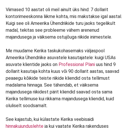
Viimased 10 aastat oli meil ainult üks hind: 7 dollarit
kontorimeeskonna liikme kohta, mis makstakse igal aastal.
Kuigi see oli Ameerika Ühendriikide turu jaoks tegelikult
madal, tekitas see probleeme vähem arenenud
majandusega ja väiksema ostujõuga riikide inimestele.
Me muudame Kerika taskukohasemaks väljaspool
Ameerika Ühendriike asuvatele kasutajatele: kuigi USAs
asuvate klientide jaoks on
Professional Plani
uus hind 9
dollarit kasutaja kohta kuus või 90 dollarit aastas, saavad
peaaegu kõikide teiste riikide kliendid osta tellimust
madalama hinnaga. See tähendab, et väiksema
majandusega riikidest pärit kliendid saavad osta sama
Kerika tellimuse kui rikkama majandusega kliendid, kuid
oluliselt soodsamalt.
See kajastub, kui külastate Kerika veebisaidi
hinnakujunduslehte
ja kui vaatate Kerika rakenduses