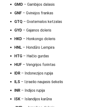
GMD
– Gambijos dalasis
GNF
– Gvinėjos frankas
GTQ
– Gvatemalos ketzalas
GYD
– Gajanos doleris
HKD
– Honkongo doleris
HNL
– Hondūro Lempira
HTG
– Haičio gurdas
HUF
– Vengrijos forintas
IDR
– Indonezijos rupija
ILS
– Izraelio naujasis šekelis
INR
– Indijos rupija
ISK
– Islandijos karūna