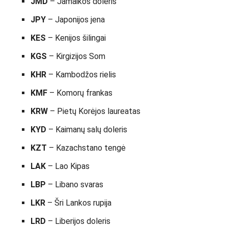
JMD
– Jamaikos doleris
JPY
– Japonijos jena
KES
– Kenijos šilingai
KGS
– Kirgizijos Som
KHR
– Kambodžos rielis
KMF
– Komorų frankas
KRW
– Pietų Korėjos laureatas
KYD
– Kaimanų salų doleris
KZT
– Kazachstano tengė
LAK
– Lao Kipas
LBP
– Libano svaras
LKR
– Šri Lankos rupija
LRD
– Liberijos doleris