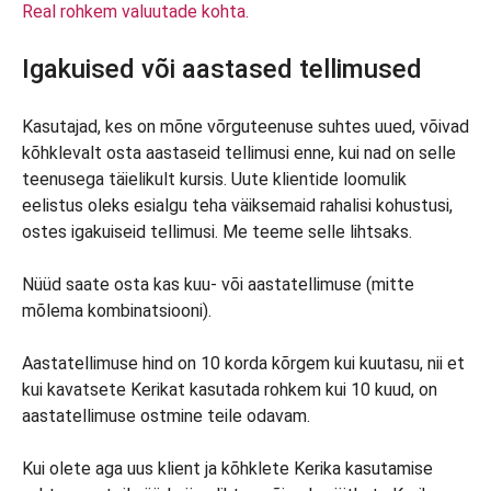
Real rohkem valuutade kohta.
Igakuised või aastased tellimused
Kasutajad, kes on mõne võrguteenuse suhtes uued, võivad
kõhklevalt osta aastaseid tellimusi enne, kui nad on selle
teenusega täielikult kursis. Uute klientide loomulik
eelistus oleks esialgu teha väiksemaid rahalisi kohustusi,
ostes igakuiseid tellimusi. Me teeme selle lihtsaks.
Nüüd saate osta kas kuu- või aastatellimuse (mitte
mõlema kombinatsiooni).
Aastatellimuse hind on 10 korda kõrgem kui kuutasu, nii et
kui kavatsete Kerikat kasutada rohkem kui 10 kuud, on
aastatellimuse ostmine teile odavam.
Kui olete aga uus klient ja kõhklete Kerika kasutamise