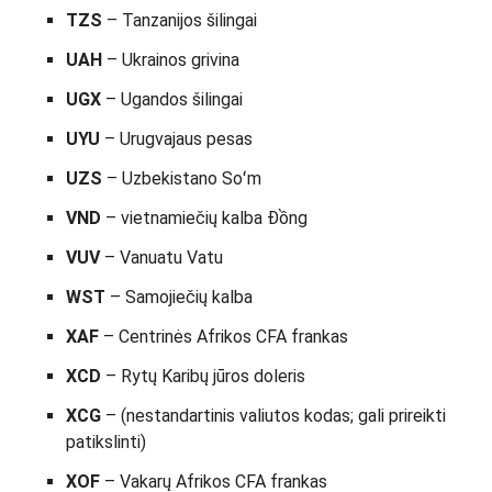
TZS
– Tanzanijos šilingai
UAH
– Ukrainos grivina
UGX
– Ugandos šilingai
UYU
– Urugvajaus pesas
UZS
– Uzbekistano Soʻm
VND
– vietnamiečių kalba Đồng
VUV
– Vanuatu Vatu
WST
– Samojiečių kalba
XAF
– Centrinės Afrikos CFA frankas
XCD
– Rytų Karibų jūros doleris
XCG
– (nestandartinis valiutos kodas; gali prireikti
patikslinti)
XOF
– Vakarų Afrikos CFA frankas