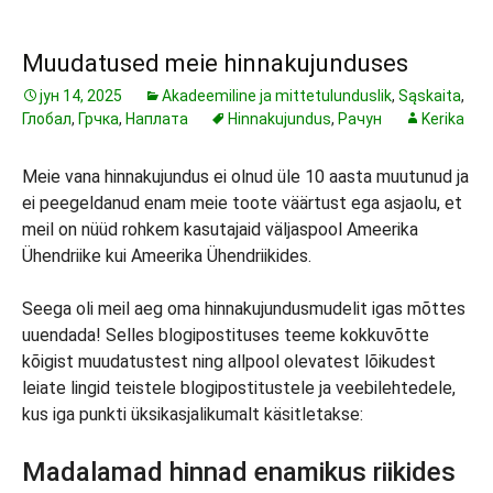
Muudatused meie hinnakujunduses
јун 14, 2025
Akadeemiline ja mittetulunduslik
,
Sąskaita
,
Глобал
,
Грчка
,
Наплата
Hinnakujundus
,
Рачун
Kerika
Meie vana hinnakujundus ei olnud üle 10 aasta muutunud ja
ei peegeldanud enam meie toote väärtust ega asjaolu, et
meil on nüüd rohkem kasutajaid väljaspool Ameerika
Ühendriike kui Ameerika Ühendriikides.
Seega oli meil aeg oma hinnakujundusmudelit igas mõttes
uuendada! Selles blogipostituses teeme kokkuvõtte
kõigist muudatustest ning allpool olevatest lõikudest
leiate lingid teistele blogipostitustele ja veebilehtedele,
kus iga punkti üksikasjalikumalt käsitletakse:
Madalamad hinnad enamikus riikides