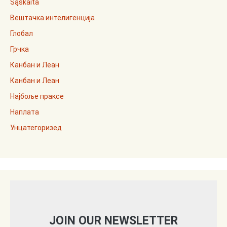
Sąskaita
Вештачка интелигенција
Глобал
Грчка
Канбан и Леан
Канбан и Леан
Најбоље праксе
Наплата
Унцатегоризед
JOIN OUR NEWSLETTER