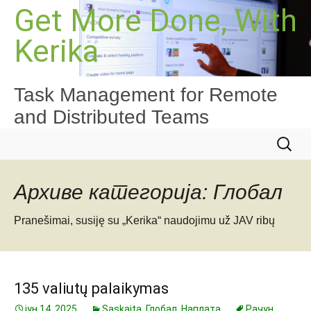
Скочи
Get More Done, With
на
Kerika
садржај
Task Management for Remote
and Distributed Teams
Претра
за:
Архиве категорија: Глобал
Pranešimai, susiję su „Kerika“ naudojimu už JAV ribų
135 valiutų palaikymas
јун 14, 2025
Sąskaita
,
Глобал
,
Наплата
Рачун
,