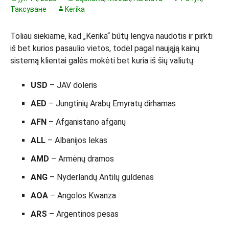
Таксуване
Kerika
Toliau siekiame, kad „Kerika“ būtų lengva naudotis ir pirkti
iš bet kurios pasaulio vietos, todėl pagal naująją kainų
sistemą klientai galės mokėti bet kuria iš šių valiutų:
USD
– JAV doleris
AED
– Jungtinių Arabų Emyratų dirhamas
AFN
– Afganistano afganų
ALL
– Albanijos lekas
AMD
– Armėnų dramos
ANG
– Nyderlandų Antilų guldenas
AOA
– Angolos Kwanza
ARS
– Argentinos pesas