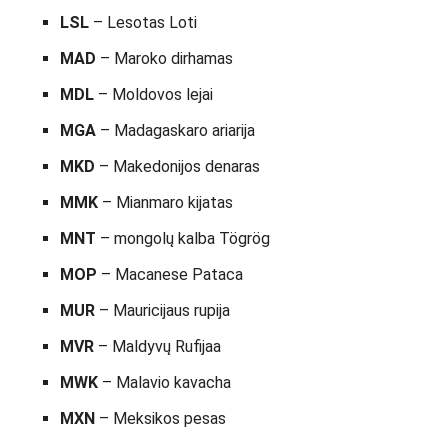
LSL
– Lesotas Loti
MAD
– Maroko dirhamas
MDL
– Moldovos lejai
MGA
– Madagaskaro ariarija
MKD
– Makedonijos denaras
MMK
– Mianmaro kijatas
MNT
– mongolų kalba Tögrög
MOP
– Macanese Pataca
MUR
– Mauricijaus rupija
MVR
– Maldyvų Rufijaa
MWK
– Malavio kavacha
MXN
– Meksikos pesas