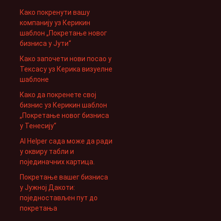
Како покренути вашу
компанију уз Керикин
шаблон „Покретање новог
бизниса у Јути“
Како започети нови посао у
Тексасу уз Керика визуелне
шаблоне
Како да покренете свој
бизнис уз Керикин шаблон
„Покретање новог бизниса
у Тенесију“
AI Helper сада може да ради
у оквиру табли и
појединачних картица.
Покретање вашег бизниса
у Јужној Дакоти:
поједностављен пут до
покретања