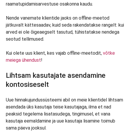
raamatupidamisarvestuse osakonna kaudu.
Nende vanemate klientide jaoks on offline-meetod
jätkuvalt kättesaadav, kuid seda rakendatakse rangelt: kui
arved ei ole õigeaegselt tasutud, tühistatakse nendega
seotud tellimused.
Kui olete uus klient, kes vajab offline-meetodit,
võtke
meiega ühendust
!
Lihtsam kasutajate asendamine
kontosiseselt
Uue hinnakujundussüsteemi abil on meie klientidel lihtsam
asendada üks kasutaja teise kasutajaga, ilma et nad
peaksid tegelema lisatasudega, tingimusel, et vana
kasutaja eemaldamine ja uue kasutaja lisamine toimub
sama päeva jooksul.