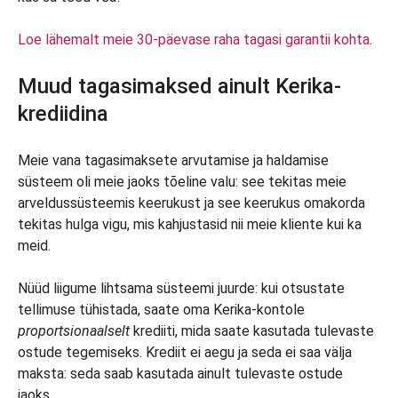
Loe lähemalt meie 30-päevase raha tagasi garantii kohta
.
Muud tagasimaksed ainult Kerika-
krediidina
Meie vana tagasimaksete arvutamise ja haldamise
süsteem oli meie jaoks tõeline valu: see tekitas meie
arveldussüsteemis keerukust ja see keerukus omakorda
tekitas hulga vigu, mis kahjustasid nii meie kliente kui ka
meid.
Nüüd liigume lihtsama süsteemi juurde: kui otsustate
tellimuse tühistada, saate oma Kerika-kontole
proportsionaalselt
krediiti, mida saate kasutada tulevaste
ostude tegemiseks. Krediit ei aegu ja seda ei saa välja
maksta: seda saab kasutada ainult tulevaste ostude
jaoks.