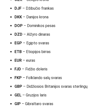
DJF
– Džibučio frankas
DKK
– Danijos krona
DOP
– Dominikos pesas
DZD
– Alžyro dinaras
EGP
– Egipto svaras
ETB
– Etiopijos birras
EUR
– euras
FJD
– Fidžio doleris
FKP
– Folklando salų svaras
GBP
– Didžiosios Britanijos svaras sterlingų
GEL
– Gruzijos laris
GIP
– Gibraltaro svaras