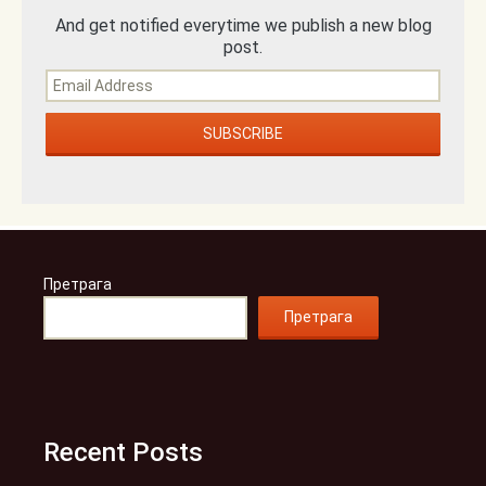
And get notified everytime we publish a new blog
post.
Претрага
Претрага
Recent Posts