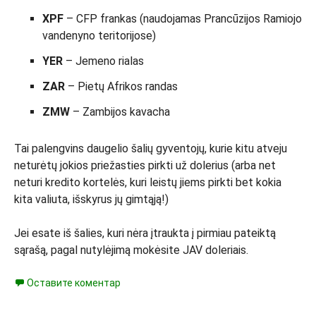
XPF
– CFP frankas (naudojamas Prancūzijos Ramiojo
vandenyno teritorijose)
YER
– Jemeno rialas
ZAR
– Pietų Afrikos randas
ZMW
– Zambijos kavacha
Tai palengvins daugelio šalių gyventojų, kurie kitu atveju
neturėtų jokios priežasties pirkti už dolerius (arba net
neturi kredito kortelės, kuri leistų jiems pirkti bet kokia
kita valiuta, išskyrus jų gimtąją!)
Jei esate iš šalies, kuri nėra įtraukta į pirmiau pateiktą
sąrašą, pagal nutylėjimą mokėsite JAV doleriais.
Оставите коментар