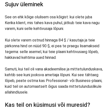
Sujuv üleminek
See on ehk kõige olulisem osa kõigist: kui olete juba
Kerika klient, mis tahes kava puhul, jätkub teie kava nagu
varem, kuni selle kehtivusaja lõpuni.
Kui olete varem ostnud hinnaga 84 $ / kasutaja ja teie
piirkonna hind on nüüd 90 $, ei pea te praegu lisamakseid
tegema: selle asemel, kui teie plaani kehtivusaeg lõpeb,
hakkavad kehtima uued hinnad.
Samuti, kui teil oli vana akadeemilise ja mittetulunduskava,
kehtib see kuni jooksva ametiaja lõpuni. Kui see tähtaeg
lõpeb, peate ostma kas Professional- või Business-plaani,
kuid teil on automaatselt õigus saada mittetulunduslikule
allahindlusele.
Kas teil on küsimusi või muresid?