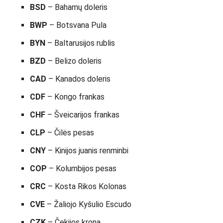
BSD
– Bahamų doleris
BWP
– Botsvana Pula
BYN
– Baltarusijos rublis
BZD
– Belizo doleris
CAD
– Kanados doleris
CDF
– Kongo frankas
CHF
– Šveicarijos frankas
CLP
– Čilės pesas
CNY
– Kinijos juanis renminbi
COP
– Kolumbijos pesas
CRC
– Kosta Rikos Kolonas
CVE
– Žaliojo Kyšulio Escudo
CZK
– Čekijos krona