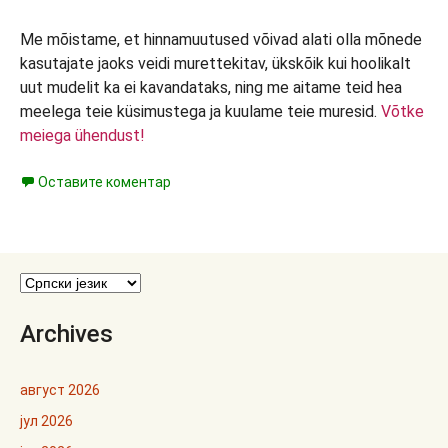
Me mõistame, et hinnamuutused võivad alati olla mõnede
kasutajate jaoks veidi murettekitav, ükskõik kui hoolikalt
uut mudelit ka ei kavandataks, ning me aitame teid hea
meelega teie küsimustega ja kuulame teie muresid.
Võtke
meiega ühendust!
Оставите коментар
Archives
август 2026
јул 2026