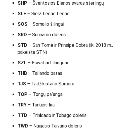
SHP
– Šventosios Elenos svaras sterlingų
SLE
– Siera Leonė Leone
SOS
– Somalio šilingai
SRD
– Surinamo doleris
STD
– San Tomė ir Prinsipė Dobra (iki 2018 m.,
pakeista STN)
SZL
– Eswatini Lilangeni
THB
– Tailando batas
TJS
– Tadžikistano Somoni
TOP –
Tongų paʻanga
TRY
– Turkijos lira
TTD
– Trinidado ir Tobago doleris
TWD
– Naujasis Taivano doleris