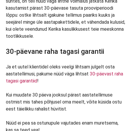
suhtes, on teil nüüd väga lihtne võimalus jätkata Kerika
kasutamist pärast 30-päevase tasuta prooviperioodi
lõppu: ostke lihtsalt igakuine tellimus paariks kuuks ja
seejärel minge üle aastapakettidele, et vähendada kulusid,
kui olete veendunud Kerika kasulikkusest teie meeskonna
tootlikkusele.
30-päevane raha tagasi garantii
Ja et uutel klientidel oleks veelgi lihtsam julgelt osta
aastatellimusi, pakume nüüd väga lihtsat
30-päevast raha
tagasi garantiid
!
Kui muudate 30 päeva jooksul pärast aastatellimuse
ostmist mis tahes põhjusel oma meelt, võite küsida ostu
eest täielikku rahalist hüvitist.
Nüüd ei pea sa ostunupule vajutades enam muretsema,
kas sa teed vea!