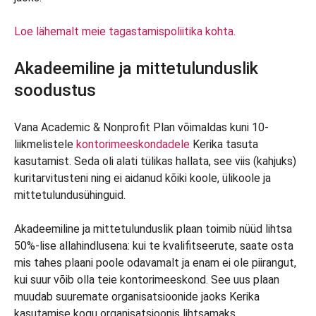
Loe lähemalt meie tagastamispoliitika kohta.
Akadeemiline ja mittetulunduslik
soodustus
Vana Academic & Nonprofit Plan võimaldas kuni 10-
liikmelistele
kontorimeeskondadele
Kerika tasuta
kasutamist. Seda oli alati tülikas hallata, see viis (kahjuks)
kuritarvitusteni ning ei aidanud kõiki koole, ülikoole ja
mittetulundusühinguid.
Akadeemiline ja mittetulunduslik plaan toimib nüüd lihtsa
50%-lise allahindlusena: kui te kvalifitseerute, saate osta
mis tahes plaani poole odavamalt ja enam ei ole piirangut,
kui suur võib olla teie kontorimeeskond. See uus plaan
muudab suuremate organisatsioonide jaoks Kerika
kasutamise kogu organisatsioonis lihtsamaks.