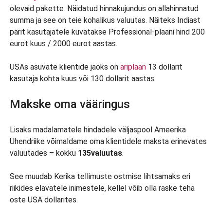
olevaid pakette. Näidatud hinnakujundus on allahinnatud
summa ja see on teie kohalikus valuutas. Näiteks Indiast
pärit kasutajatele kuvatakse Professional-plaani hind 200
eurot kuus / 2000 eurot aastas.
USAs asuvate klientide jaoks on
äriplaan
13 dollarit
kasutaja kohta kuus või 130 dollarit aastas.
Makske oma vääringus
Lisaks madalamatele hindadele väljaspool Ameerika
Ühendriike võimaldame oma klientidele maksta erinevates
valuutades – kokku
135
valuutas
.
See muudab Kerika tellimuste ostmise lihtsamaks eri
riikides elavatele inimestele, kellel võib olla raske teha
oste USA dollarites.