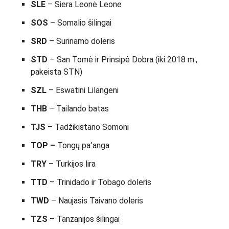
SLE
– Siera Leonė Leone
SOS
– Somalio šilingai
SRD
– Surinamo doleris
STD
– San Tomė ir Prinsipė Dobra (iki 2018 m.,
pakeista STN)
SZL
– Eswatini Lilangeni
THB
– Tailando batas
TJS
– Tadžikistano Somoni
TOP –
Tongų paʻanga
TRY
– Turkijos lira
TTD
– Trinidado ir Tobago doleris
TWD
– Naujasis Taivano doleris
TZS
– Tanzanijos šilingai