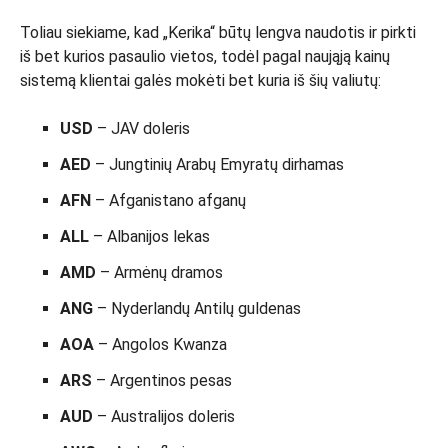
Toliau siekiame, kad „Kerika“ būtų lengva naudotis ir pirkti
iš bet kurios pasaulio vietos, todėl pagal naująją kainų
sistemą klientai galės mokėti bet kuria iš šių valiutų:
USD
– JAV doleris
AED
– Jungtinių Arabų Emyratų dirhamas
AFN
– Afganistano afganų
ALL
– Albanijos lekas
AMD
– Armėnų dramos
ANG
– Nyderlandų Antilų guldenas
AOA
– Angolos Kwanza
ARS
– Argentinos pesas
AUD
– Australijos doleris