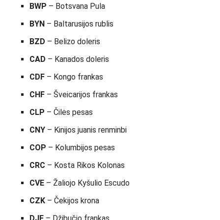
BWP
– Botsvana Pula
BYN
– Baltarusijos rublis
BZD
– Belizo doleris
CAD
– Kanados doleris
CDF
– Kongo frankas
CHF
– Šveicarijos frankas
CLP
– Čilės pesas
CNY
– Kinijos juanis renminbi
COP
– Kolumbijos pesas
CRC
– Kosta Rikos Kolonas
CVE
– Žaliojo Kyšulio Escudo
CZK
– Čekijos krona
DJF
– Džibučio frankas