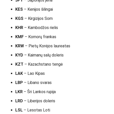
JPY
– Japonijos jena
KES
– Kenijos šilingai
KGS
– Kirgizijos Som
KHR
– Kambodžos rielis
KMF
– Komorų frankas
KRW
– Pietų Korėjos laureatas
KYD
– Kaimanų salų doleris
KZT
– Kazachstano tengė
LAK
– Lao Kipas
LBP
– Libano svaras
LKR
– Šri Lankos rupija
LRD
– Liberijos doleris
LSL
– Lesotas Loti