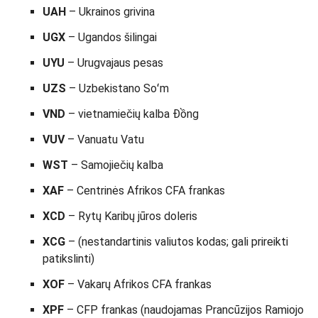
UAH
– Ukrainos grivina
UGX
– Ugandos šilingai
UYU
– Urugvajaus pesas
UZS
– Uzbekistano Soʻm
VND
– vietnamiečių kalba Đồng
VUV
– Vanuatu Vatu
WST
– Samojiečių kalba
XAF
– Centrinės Afrikos CFA frankas
XCD
– Rytų Karibų jūros doleris
XCG
– (nestandartinis valiutos kodas; gali prireikti
patikslinti)
XOF
– Vakarų Afrikos CFA frankas
XPF
– CFP frankas (naudojamas Prancūzijos Ramiojo