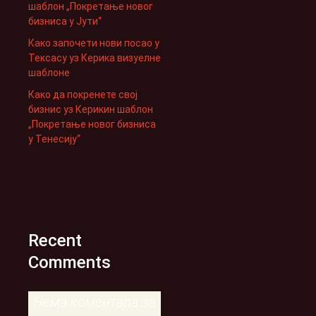
шаблон „Покретање новог
бизниса у Јути“
Како започети нови посао у
Тексасу уз Керика визуелне
шаблоне
Како да покренете свој
бизнис уз Керикин шаблон
„Покретање новог бизниса
у Тенесију“
Recent
Comments
Нема коментара за