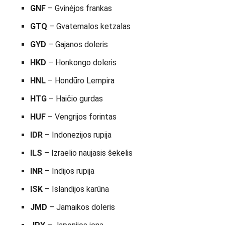
GNF
– Gvinėjos frankas
GTQ
– Gvatemalos ketzalas
GYD
– Gajanos doleris
HKD
– Honkongo doleris
HNL
– Hondūro Lempira
HTG
– Haičio gurdas
HUF
– Vengrijos forintas
IDR
– Indonezijos rupija
ILS
– Izraelio naujasis šekelis
INR
– Indijos rupija
ISK
– Islandijos karūna
JMD
– Jamaikos doleris