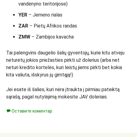
vandenyno teritorijose)
YER
– Jemeno rialas
ZAR
– Pietų Afrikos randas
ZMW
– Zambijos kavacha
Tai palengvins daugelio šalių gyventojų, kurie kitu atveju
neturėtų jokios priežasties pirkti už dolerius (arba net
neturi kredito kortelės, kuri leistų jiems pirkti bet kokia
kita valiuta, išskyrus jų gimtąją!)
Jei esate iš šalies, kuri nėra įtraukta į pirmiau pateiktą
sąrašą, pagal nutylėjimą mokėsite JAV doleriais.
Оставите коментар