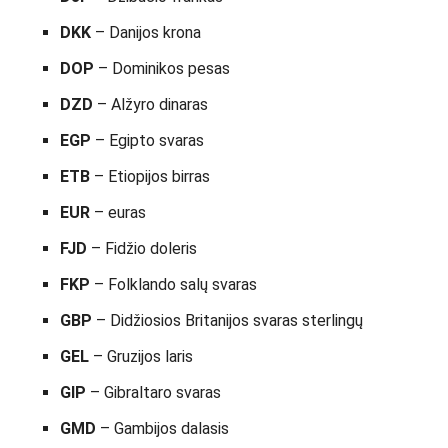
DKK
– Danijos krona
DOP
– Dominikos pesas
DZD
– Alžyro dinaras
EGP
– Egipto svaras
ETB
– Etiopijos birras
EUR
– euras
FJD
– Fidžio doleris
FKP
– Folklando salų svaras
GBP
– Didžiosios Britanijos svaras sterlingų
GEL
– Gruzijos laris
GIP
– Gibraltaro svaras
GMD
– Gambijos dalasis