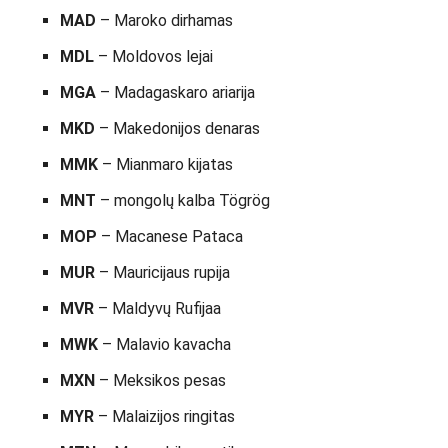
MAD
– Maroko dirhamas
MDL
– Moldovos lejai
MGA
– Madagaskaro ariarija
MKD
– Makedonijos denaras
MMK
– Mianmaro kijatas
MNT
– mongolų kalba Tögrög
MOP
– Macanese Pataca
MUR
– Mauricijaus rupija
MVR
– Maldyvų Rufijaa
MWK
– Malavio kavacha
MXN
– Meksikos pesas
MYR
– Malaizijos ringitas