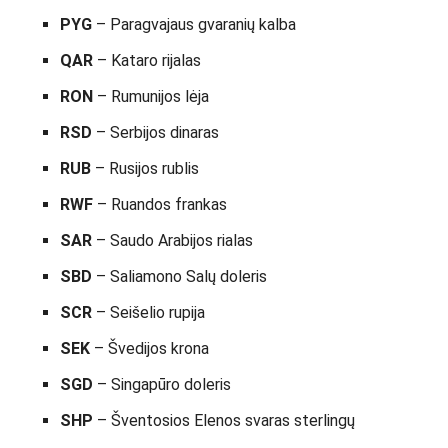
PYG
– Paragvajaus gvaranių kalba
QAR
– Kataro rijalas
RON
– Rumunijos lėja
RSD
– Serbijos dinaras
RUB
– Rusijos rublis
RWF
– Ruandos frankas
SAR
– Saudo Arabijos rialas
SBD
– Saliamono Salų doleris
SCR
– Seišelio rupija
SEK
– Švedijos krona
SGD
– Singapūro doleris
SHP
– Šventosios Elenos svaras sterlingų