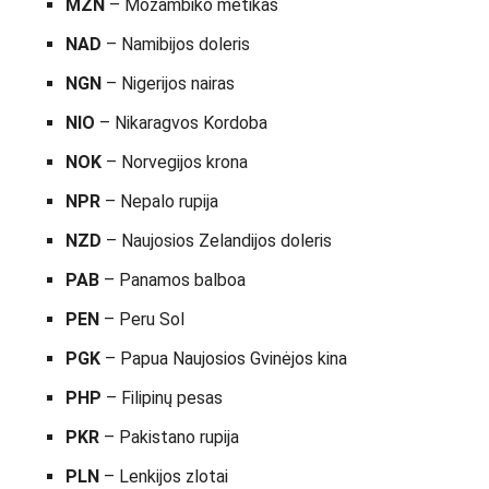
MZN
– Mozambiko metikas
NAD
– Namibijos doleris
NGN
– Nigerijos nairas
NIO
– Nikaragvos Kordoba
NOK
– Norvegijos krona
NPR
– Nepalo rupija
NZD
– Naujosios Zelandijos doleris
PAB
– Panamos balboa
PEN
– Peru Sol
PGK
– Papua Naujosios Gvinėjos kina
PHP
– Filipinų pesas
PKR
– Pakistano rupija
PLN
– Lenkijos zlotai