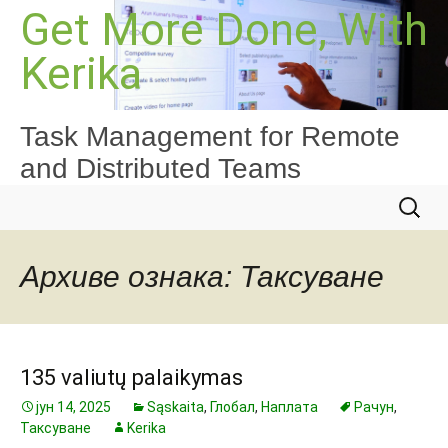
Скочи
Get More Done, With
на
Kerika
садржај
Task Management for Remote
and Distributed Teams
Претра
за:
Архиве ознака: Таксуване
135 valiutų palaikymas
јун 14, 2025
Sąskaita
,
Глобал
,
Наплата
Рачун
,
Таксуване
Kerika