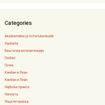
Categories
Akadeemiline ja mittetulunduslik
Sąskaita
Вештачка интелигенција
Глобал
Грчка
Канбан и Леан
Канбан и Леан
Најбоље праксе
Наплата
Унцатегоризед