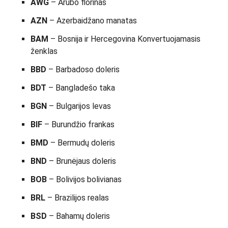
AWG
– Arubo florinas
AZN
– Azerbaidžano manatas
BAM
– Bosnija ir Hercegovina Konvertuojamasis
ženklas
BBD
– Barbadoso doleris
BDT
– Bangladešo taka
BGN
– Bulgarijos levas
BIF
– Burundžio frankas
BMD
– Bermudų doleris
BND
– Brunėjaus doleris
BOB
– Bolivijos bolivianas
BRL
– Brazilijos realas
BSD
– Bahamų doleris