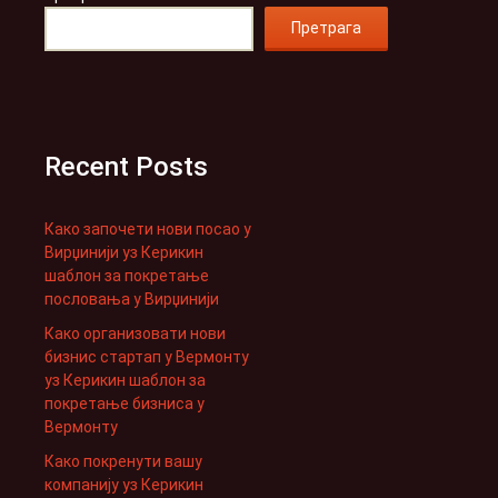
Претрага
Recent Posts
Како започети нови посао у
Вирџинији уз Керикин
шаблон за покретање
пословања у Вирџинији
Како организовати нови
бизнис стартап у Вермонту
уз Керикин шаблон за
покретање бизниса у
Вермонту
Како покренути вашу
компанију уз Керикин