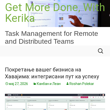
Скочи
Get More Done, With
на
Kerika
садржај
Task Management for Remote
and Distributed Teams
Претра
за:
Покретање вашег бизниса на
Хавајима: интегрисани пут ка успеху
мај 27, 2026
Канбан и Леан
Roshan Polekar