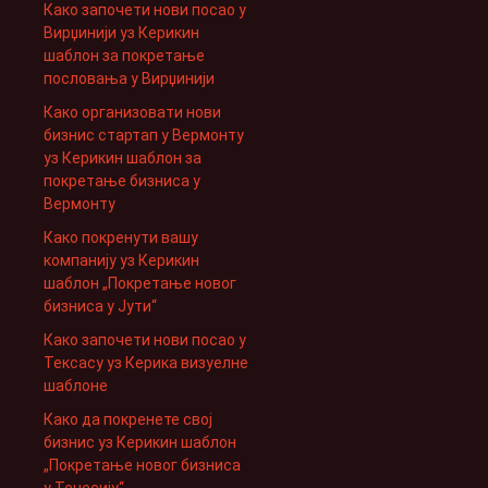
Како започети нови посао у
Вирџинији уз Керикин
шаблон за покретање
пословања у Вирџинији
Како организовати нови
бизнис стартап у Вермонту
уз Керикин шаблон за
покретање бизниса у
Вермонту
Како покренути вашу
компанију уз Керикин
шаблон „Покретање новог
бизниса у Јути“
Како започети нови посао у
Тексасу уз Керика визуелне
шаблоне
Како да покренете свој
бизнис уз Керикин шаблон
„Покретање новог бизниса