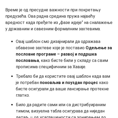
Време је од пресудне важности при покретању
предузећа. Ова радна средина пружа највећу
вредност када пређете из „фазе идеје“ на сналажење
у државним и савезним формалним захтевима.
Овај шаблон смо дизајнирали да одражава
обавезне захтеве које је поставио
Одељење за
пословне програме – развој и подршка
пословања
, како бисте били у складу са свим
прописима специфичним за Хаваје.
Требало би да користите овај шаблон када вам
је потребан
поновљив и поуздан
процес
како
бисте осигурали да ваше лансирање протекне
глатко.
Било да радите сами или са дистрибуираним
тимом, визуелна табла осигурава да ниједан
детаљ — од усаглашености са зонирањем до