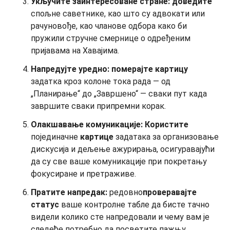
Укључите заинтересоване стране: доведите
спољне саветнике, као што су адвокати или
рачуновође, као чланове одбора како би
пружили стручне смернице о одређеним
пријавама на Хавајима.
Напредујте уредно: померајте картицу
задатка кроз колоне тока рада — од
„Планирање“ до „Завршено“ — сваки пут када
завршите сваки припремни корак.
Олакшавање комуникације: Користите
појединачне
картице
задатака за организовање
дискусија и дељење ажурирања, осигуравајући
да су све ваше комуникације при покретању
фокусиране и претраживе.
Пратите напредак:
редовно
проверавајте
статус
ваше контролне табле да бисте тачно
видели колико сте напредовали и чему вам је
следеће потребно да посветите пажњу.