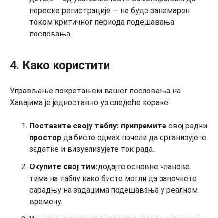
пореске регистрације — не буде занемарен
током критичног периода подешавања
пословања.
4. Како користити
Управљање покретањем вашег пословања на
Хавајима је једноставно уз следеће кораке:
Поставите своју таблу: припремите
свој радни
простор
да бисте одмах почели да организујете
задатке и визуелизујете ток рада.
Окупите свој тим:
додајте основне чланове
тима на таблу како бисте могли да започнете
сарадњу на задацима подешавања у реалном
времену.