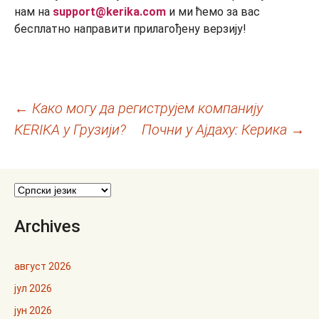
нам на
support@kerika.com
и ми ћемо за вас
бесплатно направити прилагођену верзију!
Кретање
←
Како могу да региструјем компанију
KERIKA у Грузији?
Почни у Ајдаху: Керика
→
чланака
Archives
август 2026
јул 2026
јун 2026