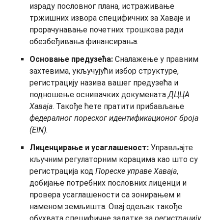
израду пословног плана, истраживање
тржишних извора специфичних за Хаваје и
прорачунавање почетних трошкова ради
обезбеђивања финансирања.
Основање предузећа:
Сналажење у правним
захтевима, укључујући избор структуре,
регистрацију назива вашег предузећа и
подношење оснивачких докумената
ДЦЦА
Хаваја
. Такође ћете пратити прибављање
федералног пореског идентификационог броја
(EIN)
.
Лиценцирање и усаглашеност:
Управљајте
кључним регулаторним корацима као што су
регистрација код
Пореске управе Хаваја
,
добијање потребних пословних лиценци и
провера усаглашености са зонирањем и
наменом земљишта. Овај одељак такође
обухвата специфичне задатке за
регистрацију