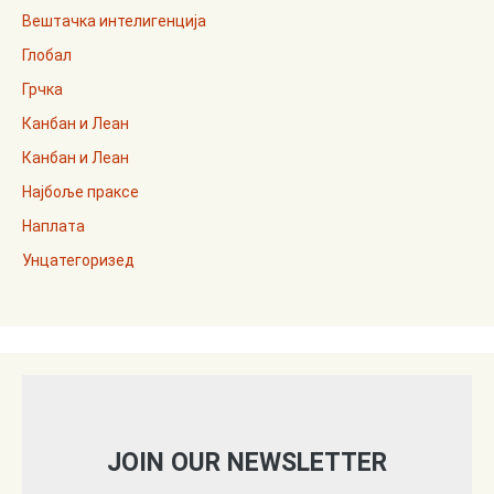
Вештачка интелигенција
Глобал
Грчка
Канбан и Леан
Канбан и Леан
Најбоље праксе
Наплата
Унцатегоризед
JOIN OUR NEWSLETTER