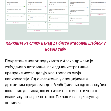
Кликните на слику изнад да бисте отворили шаблон у
новом табу
Покретање новог подухвата у Алоха држави је
узбудљиво путовање, али административне
препреке често делују као тропска олуја
папирологије. Од сналажења у специфичним
државним пријавама до обезбеђивања одговарајућих
локалних дозвола, логистичке сложености често
изазивају значајне потешкоће чак и за најискусније
осниваче.