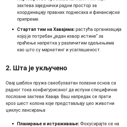
захтева заједнички радни простор за
координацију правних поднесака и финансијске
припреме.
Стартап тим на Хавајима:
растућа организација
којој је потребан „један извор истине“ за
праћење напретка у различитим одељењима
као што су маркетинг и усаглашеност.
2. Шта је укључено
Овај шаблон пружа свеобухватан полазни основ са
радног тока конфигурисаног да испуни специфичне
пословне захтеве Хаваја. Ваш напредак се прати
кроз шест колона које представљају цео животни
циклус лансирања:
Планирање и истраживање:
Фокусирајте се на