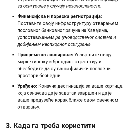
за осигурање у случају незапослености.
Финансијска и пореска регистрација:
Поставите своју инфраструктуру отварањем
пословног банковног рачуна на Хавајима,
успостављањем
рачуноводственог система и
добијањем неопходног осигурања.
Припрема за лансирање:
Усавршите своју
маркетиншку и брендинг стратегију и
обезбедите да су ваши физички пословни
простори безбедни.
Урађено:
Коначна дестинација за ваше картице,
која означава да је задатак завршен и да је
ваше предузеће корак ближе свом свечаном
отварању.
3. Када га треба користити