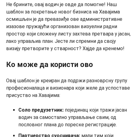
Не брините, овај водич је овде да помогне! Наш
шаблон за покретање новог бизниса на Хавајима
осмишљен је да превазиђе ове административне
изазове пружајући организован визуелни радни
простор који сложену листу захтева претвара у јасан,
лако управљив план. Јесте ли спремни да своју
визију претворите у стварност? Хајде да кренемо!
Ко може да користи ово
Овај шаблон је креиран да подржи разноврсну групу
професионалаца и визионара који желе да успоставе
присуство на Хавајима:
Соло предузетник:
појединац који тражи јасан
водич за самостално управљање свим, од
пословног плана до пореске регистрације.
Партнерство суоснивача:
мали тим који