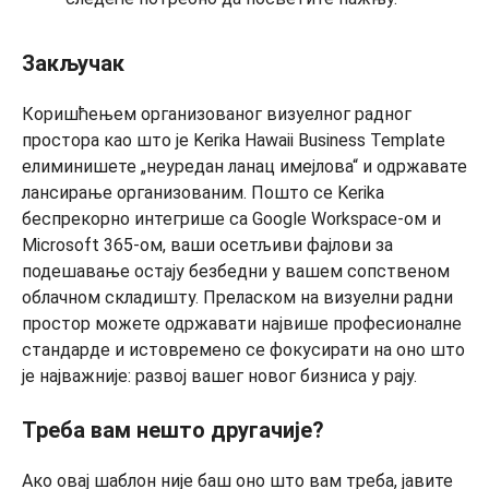
Закључак
Коришћењем организованог визуелног радног
простора као што је Kerika Hawaii Business Template
елиминишете „неуредан ланац имејлова“ и одржавате
лансирање организованим. Пошто се Kerika
беспрекорно интегрише са Google Workspace-ом и
Microsoft 365-ом, ваши осетљиви фајлови за
подешавање остају безбедни у вашем сопственом
облачном складишту. Преласком на визуелни радни
простор можете одржавати највише професионалне
стандарде и истовремено се фокусирати на оно што
је најважније: развој вашег новог бизниса у рају.
Треба вам нешто другачије?
Ако овај шаблон није баш оно што вам треба, јавите