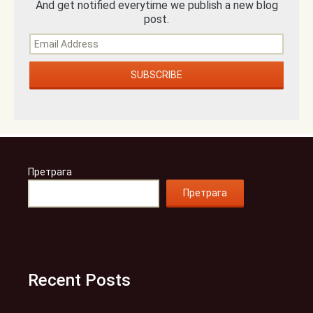
And get notified everytime we publish a new blog
post.
Претрага
Претрага
Recent Posts