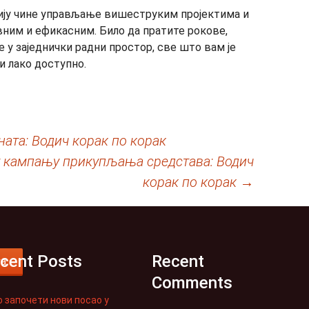
ију чине управљање вишеструким пројектима и
вним и ефикасним. Било да пратите рокове,
 у заједнички радни простор, све што вам је
и лако доступно.
ната: Водич корак по корак
у кампању прикупљања средстава: Водич
корак по корак
→
cent Posts
Recent
га
Comments
о започети нови посао у