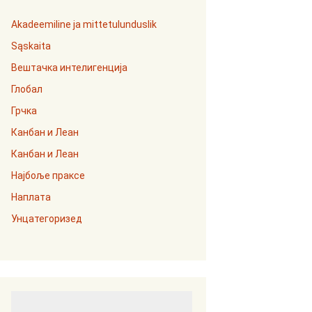
Akadeemiline ja mittetulunduslik
Sąskaita
Вештачка интелигенција
Глобал
Грчка
Канбан и Леан
Канбан и Леан
Најбоље праксе
Наплата
Унцатегоризед