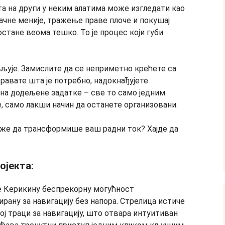
та на други у неким алатима може изгледати као
ачне меније, тражење праве плоче и покушај
стане веома тешко. То је процес који губи
љује. Замислите да се неприметно крећете са
еравате шта је потребно, надокнађујете
на додељене задатке – све то само једним
, само лакши начин да останете организовани.
оже да трансформише ваш радни ток? Хајде да
ојекта: