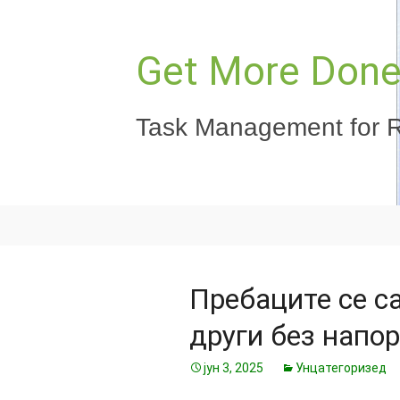
Скочи
на
садржај
Get More Done,
Task Management for R
Пребаците се са
други без напо
јун 3, 2025
Унцатегоризед