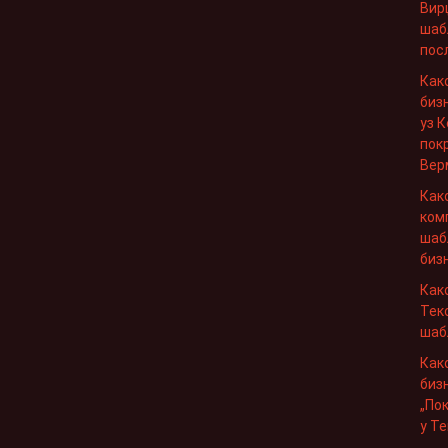
Вир
шаб
пос
Как
биз
уз 
пок
Вер
Как
ком
шаб
бизн
Как
Тек
шаб
Как
биз
„По
у Те