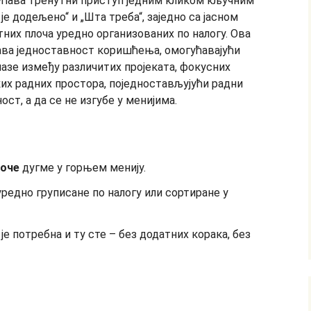
лоче
дугме у горњем менију.
уредно груписане по налогу или сортиране у
је потребна и ту сте – без додатних корака, без