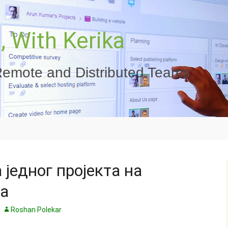
 With Kerika
emote and Distributed Teams
 једног пројекта на
ра
Roshan Polekar