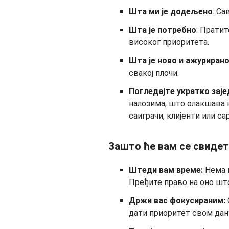
Шта ми је додељено
: С
Шта је потребно
: Прати
високог приоритета.
Шта је ново и ажуриран
свакој плочи.
Погледајте укратко заје
налозима, што олакшава н
саиграчи, клијенти или с
Зашто ће вам се свиде
Штеди вам време:
Нема 
Пређите право на оно што
Држи вас фокусираним:
дати приоритет свом дану