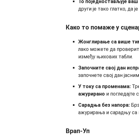
То поједностављује ваш
други је тако глатко, да ј
Како то помаже у сцена
Жонглирање са више ти
лако можете да проверит
између њихових табли.
Започните свој дан испр
започнете свој дан јасним
У току са променама:
Тр
ажурирано
и погледајте 
Сарадња без напора:
Брз
ажурирања и сарадњу са 
Врап-Уп