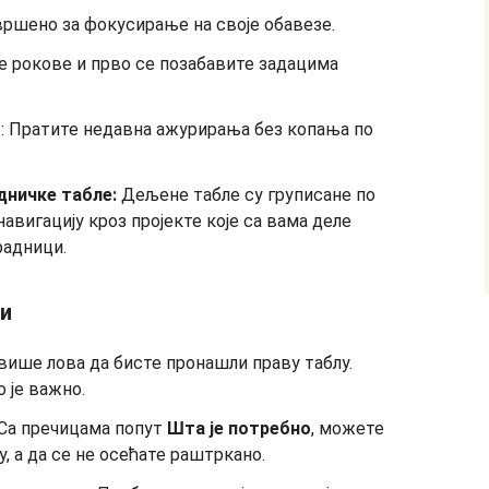
авршено за фокусирање на своје обавезе.
те рокове и прво се позабавите задацима
о
: Пратите недавна ажурирања без копања по
дничке табле:
Дељене табле су груписане по
авигацију кроз пројекте које са вама деле
арадници.
ти
више лова да бисте пронашли праву таблу.
 је важно.
Са пречицама попут
Шта је потребно
, можете
, а да се не осећате раштркано.