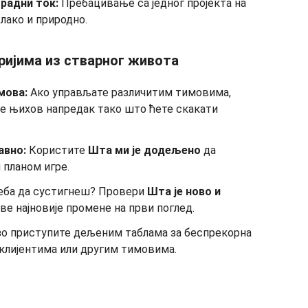
 радни ток:
Пребацивање са једног пројекта на
е лако и природно.
ријима из стварног живота
мова:
Ако управљате различитим тимовима,
е њихов напредак тако што ћете скакати
авно:
Користите
Шта ми је додељено
да
 планом игре.
еба да сустигнеш? Провери
Шта је ново и
све најновије промене на први поглед.
о приступите дељеним таблама за беспрекорна
клијентима или другим тимовима.