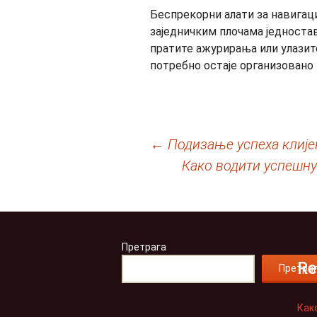
Беспрекорни алати за навигац
заједничким плочама једноста
пратите ажурирања или улазите
потребно остаје организовано 
Кретање
←
Подизање успеха клије
Како водити успешн
чланака
Претрага
Re
Претра
Как