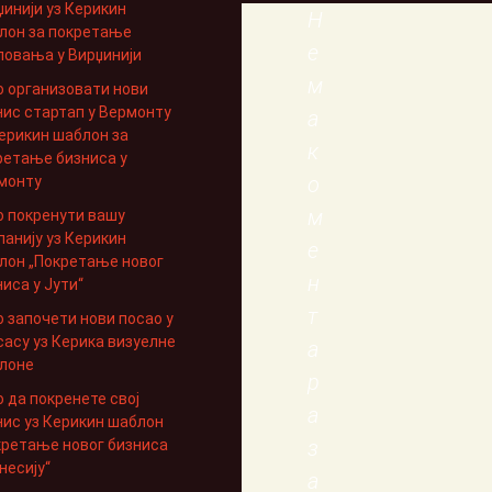
џинији уз Керикин
Н
лон за покретање
е
ловања у Вирџинији
м
о организовати нови
нис стартап у Вермонту
а
Керикин шаблон за
к
ретање бизниса у
о
монту
м
о покренути вашу
панију уз Керикин
е
лон „Покретање новог
н
иса у Јути“
т
о започети нови посао у
сасу уз Керика визуелне
а
лоне
р
о да покренете свој
а
нис уз Керикин шаблон
з
кретање новог бизниса
несију“
а