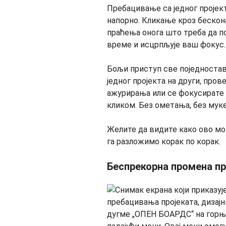
Пребацивање са једног пројек
напорно. Кликање кроз бескон
праћења онога што треба да по
време и исцрпљује ваш фокус.
Бољи приступ све поједностав
једног пројекта на други, пров
ажурирања или се фокусирате 
кликом. Без ометања, без муке
Желите да видите како ово м
га разложимо корак по корак.
Беспрекорна промена пр