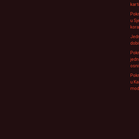
kart
Pokr
u Sj
kora
Jedn
dobi
Pokr
jedn
osni
Pokr
u Ka
mod