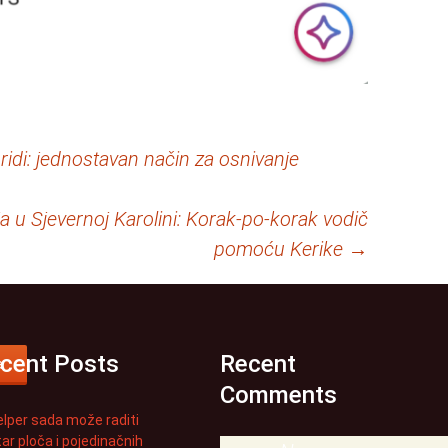
ridi: jednostavan način za osnivanje
 u Sjevernoj Karolini: Korak-po-korak vodič
pomoću Kerike
→
cent Posts
Recent
a
Comments
elper sada može raditi
ar ploča i pojedinačnih