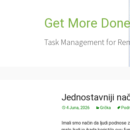
Idi
na
sadržaj
Get More Done,
Task Management for Rem
Jednostavniji na
4 Juna, 2026
Grčka
Pod
Imali smo način da ljudi podnose z
malo ljudi je ikada koristilo ovu fu