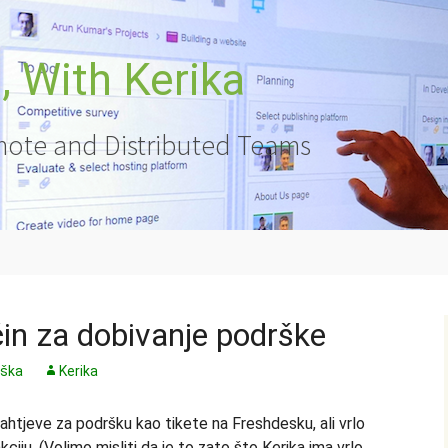
 With Kerika
ote and Distributed Teams
čin za dobivanje podrške
rška
Kerika
ahtjeve za podršku kao tikete na Freshdesku, ali vrlo
nkciju. (Volimo misliti da je to zato što Kerika ima vrlo