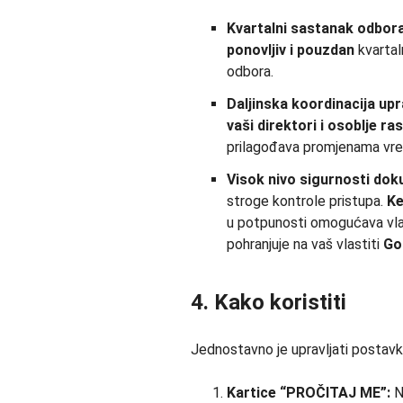
Kvartalni sastanak odbora
ponovljiv i pouzdan
kvartal
odbora.
Daljinska koordinacija up
vaši
direktori i osoblje
ras
prilagođava promjenama vrem
Visok nivo sigurnosti do
stroge kontrole pristupa.
Ke
u potpunosti omogućava vl
pohranjuje na vaš vlastiti
Go
4. Kako koristiti
Jednostavno je upravljati postav
Kartice “PROČITAJ ME”:
N