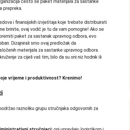
 organizacija često se paket materijala za sastanke
a prepreka.
dova i finansijskih izvještaja koje trebate distribuirati
i ne brinite, ovaj vodič je tu da vam pomogne! Ako se
ipremiti paket za sastanak upravnog odbora, evo
ban. Dizajnirali smo ovaj predložak da
loženih materijala za sastanke upravnog odbora.
ženje za cijeli vaš tim, bilo da su oni niz hodnik ili
voje vrijeme i produktivnost?
Krenimo!
i
 podržao raznoliku grupu stručnjaka odgovornih za
ministrativni stručnjaci:
oni upravljaju logistikom i