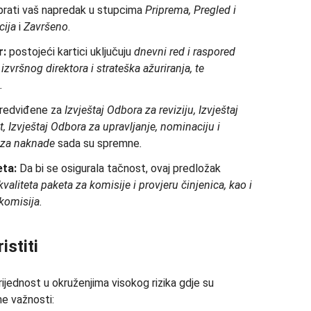
rati vaš napredak u stupcima
Priprema, Pregled i
cija
i
Završeno
.
r:
postojeći kartici uključuju
dnevni red i raspored
izvršnog direktora i strateška ažuriranja, te
.
predviđene za
Izvještaj Odbora za reviziju, Izvještaj
, Izvještaj Odbora za upravljanje, nominaciju i
 za naknade
sada su spremne
.
eta:
Da bi se osigurala tačnost, ovaj predložak
kvaliteta paketa za komisije i
provjeru činjenica, kao i
komisija.
istiti
rijednost u okruženjima visokog rizika gdje su
ne važnosti: