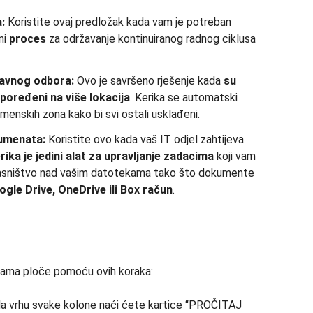
:
Koristite ovaj predložak kada vam je potreban
ni
proces
za održavanje kontinuiranog radnog ciklusa
ravnog odbora:
Ovo je savršeno rješenje kada
su
poređeni na više lokacija
. Kerika se automatski
enskih zona kako bi svi ostali usklađeni.
kumenata:
Koristite ovo kada vaš IT odjel zahtijeva
rika je jedini alat za upravljanje zadacima
koji vam
asništvo nad vašim datotekama tako što dokumente
ogle Drive, OneDrive ili Box račun
.
kama ploče pomoću ovih koraka:
a vrhu svake kolone naći ćete kartice “PROČITAJ