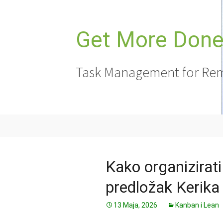
Idi
na
sadržaj
Get More Done,
Task Management for Rem
Kako organizirati
predložak Kerika
13 Maja, 2026
Kanban i Lean