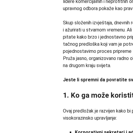
lidere komercijalnih i neprofitnih
upravnog odbora pokaže kao prav
Skup složenih izvještaja, dnevnih re
i ažurirati u stvarnom vremenu. Al
pitate kako brzo i jednostavno pr
tačnog predloška koji vam je potre
pojednostavimo proces pripreme s
Pruža jasno, organizovano radno okru
na drugom kraju svijeta.
Jeste li spremni da povratite s
1. Ko ga može koristit
Ovaj predložak je razvijen kako bi
visokorazinsko upravljanje:
Korporativni sekretari i ad