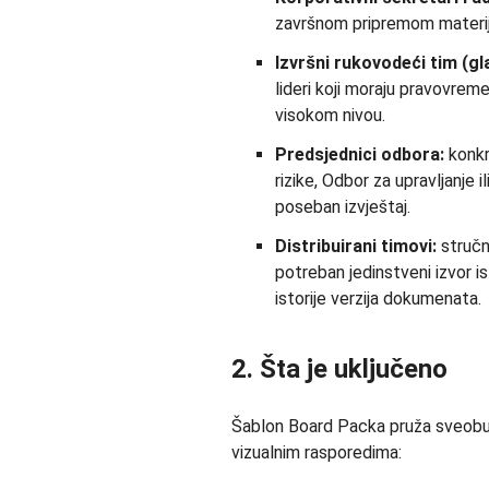
završnom pripremom materija
Izvršni rukovodeći tim (glav
lideri koji moraju pravovreme
visokom nivou.
Predsjednici odbora:
konkr
rizike, Odbor za upravljanje 
poseban izvještaj.
Distribuirani timovi:
stručnj
potreban jedinstveni izvor i
istorije verzija dokumenata.
2. Šta je uključeno
Šablon Board Packa pruža sveobuh
vizualnim rasporedima: