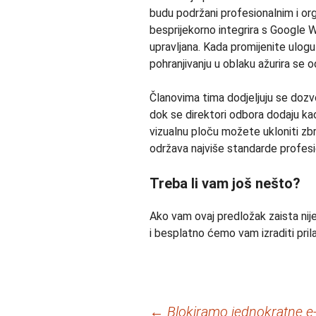
budu podržani profesionalnim i or
besprijekorno integrira s Google
upravljana. Kada promijenite ulogu
pohranjivanju u oblaku ažurira se 
Članovima tima dodjeljuju se dozvo
dok se direktori odbora dodaju ka
vizualnu ploču možete ukloniti zbr
održava najviše standarde profesi
Treba li vam još nešto?
Ako vam ovaj predložak zaista nij
i besplatno ćemo vam izraditi pril
Navigacija
←
Blokiramo jednokratne e