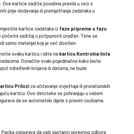
e. Ove kartice sadrže posebna pravila u vezi s
uniti prije dodavanja ili premještanja zadataka u
mjestite kartice zadataka iz
faze pripreme
u fazu
e početni sadržaj u potpunosti izrađen. Time se
di samo materijal koji je već dovršen.
orite svaku karticu i idite na
karticu Kontrolna lista
m zadacima. Označite svaki pojedinačno kako biste
poput određenih brojeva ili datuma, ne bude
articu Prilozi
za učitavanje izvještaja ili proračunskih
ajuću karticu. Ove datoteke se pohranjuju u vašem
sigurava da se automatski dijele s pravim osobama.
d Packa osigurava da vaši sastanci upravnog odbora