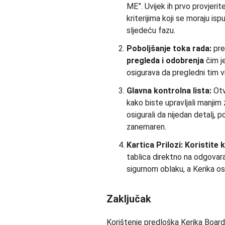
ME”. Uvijek ih prvo provjerit
kriterijima koji se moraju isp
sljedeću fazu.
Poboljšanje toka rada:
pre
pregleda i odobrenja
čim j
osigurava da pregledni tim vi
Glavna kontrolna lista:
Otv
kako biste upravljali manji
osigurali da nijedan detalj, 
zanemaren.
Kartica Prilozi:
Koristite k
tablica direktno na odgovar
sigurnom oblaku, a Kerika o
Zaključak
Korištenje predloška Kerika Boar