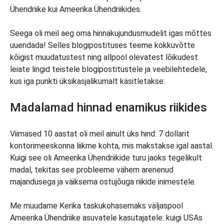
Ühendriike kui Ameerika Ühendriikides.
Seega oli meil aeg oma hinnakujundusmudelit igas mõttes
uuendada! Selles blogipostituses teeme kokkuvõtte
kõigist muudatustest ning allpool olevatest lõikudest
leiate lingid teistele blogipostitustele ja veebilehtedele,
kus iga punkti üksikasjalikumalt käsitletakse:
Madalamad hinnad enamikus riikides
Viimased 10 aastat oli meil ainult üks hind: 7 dollarit
kontorimeeskonna liikme kohta, mis makstakse igal aastal.
Kuigi see oli Ameerika Ühendriikide turu jaoks tegelikult
madal, tekitas see probleeme vähem arenenud
majandusega ja väiksema ostujõuga riikide inimestele.
Me muudame Kerika taskukohasemaks väljaspool
Ameerika Ühendriike asuvatele kasutajatele: kuigi USAs