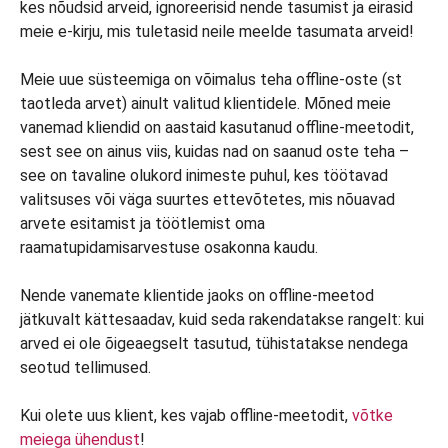
kes nõudsid arveid, ignoreerisid nende tasumist ja eirasid
meie e-kirju, mis tuletasid neile meelde tasumata arveid!
Meie uue süsteemiga on võimalus teha offline-oste (st
taotleda arvet) ainult valitud klientidele. Mõned meie
vanemad kliendid on aastaid kasutanud offline-meetodit,
sest see on ainus viis, kuidas nad on saanud oste teha –
see on tavaline olukord inimeste puhul, kes töötavad
valitsuses või väga suurtes ettevõtetes, mis nõuavad
arvete esitamist ja töötlemist oma
raamatupidamisarvestuse osakonna kaudu.
Nende vanemate klientide jaoks on offline-meetod
jätkuvalt kättesaadav, kuid seda rakendatakse rangelt: kui
arved ei ole õigeaegselt tasutud, tühistatakse nendega
seotud tellimused.
Kui olete uus klient, kes vajab offline-meetodit,
võtke
meiega ühendust
!