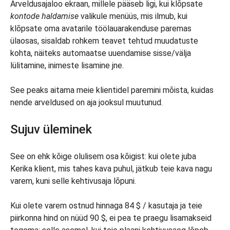
Arveldusajaloo ekraan, millele pääseb ligi, kui klõpsate
kontode haldamise
valikule menüüs, mis ilmub, kui
klõpsate oma avatarile töölauarakenduse paremas
ülaosas, sisaldab rohkem teavet tehtud muudatuste
kohta, näiteks automaatse uuendamise sisse/välja
lülitamine, inimeste lisamine jne.
See peaks aitama meie klientidel paremini mõista, kuidas
nende arveldused on aja jooksul muutunud.
Sujuv üleminek
See on ehk kõige olulisem osa kõigist: kui olete juba
Kerika klient, mis tahes kava puhul, jätkub teie kava nagu
varem, kuni selle kehtivusaja lõpuni.
Kui olete varem ostnud hinnaga 84 $ / kasutaja ja teie
piirkonna hind on nüüd 90 $, ei pea te praegu lisamakseid