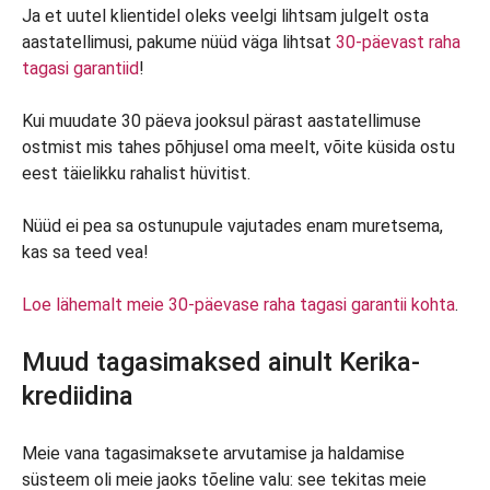
Ja et uutel klientidel oleks veelgi lihtsam julgelt osta
aastatellimusi, pakume nüüd väga lihtsat
30-päevast raha
tagasi garantiid
!
Kui muudate 30 päeva jooksul pärast aastatellimuse
ostmist mis tahes põhjusel oma meelt, võite küsida ostu
eest täielikku rahalist hüvitist.
Nüüd ei pea sa ostunupule vajutades enam muretsema,
kas sa teed vea!
Loe lähemalt meie 30-päevase raha tagasi garantii kohta
.
Muud tagasimaksed ainult Kerika-
krediidina
Meie vana tagasimaksete arvutamise ja haldamise
süsteem oli meie jaoks tõeline valu: see tekitas meie