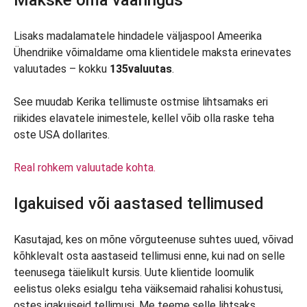
Makske oma vääringus
Lisaks madalamatele hindadele väljaspool Ameerika
Ühendriike võimaldame oma klientidele maksta erinevates
valuutades – kokku
135
valuutas
.
See muudab Kerika tellimuste ostmise lihtsamaks eri
riikides elavatele inimestele, kellel võib olla raske teha
oste USA dollarites.
Real rohkem valuutade kohta.
Igakuised või aastased tellimused
Kasutajad, kes on mõne võrguteenuse suhtes uued, võivad
kõhklevalt osta aastaseid tellimusi enne, kui nad on selle
teenusega täielikult kursis. Uute klientide loomulik
eelistus oleks esialgu teha väiksemaid rahalisi kohustusi,
ostes igakuiseid tellimusi. Me teeme selle lihtsaks.