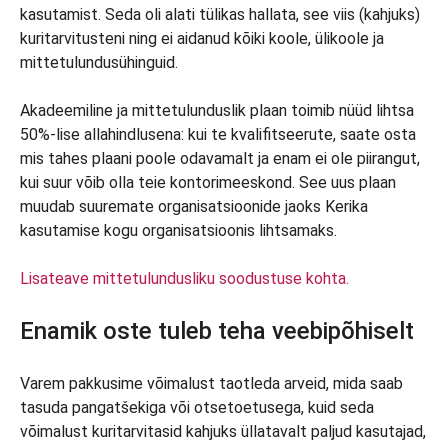
kasutamist. Seda oli alati tülikas hallata, see viis (kahjuks)
kuritarvitusteni ning ei aidanud kõiki koole, ülikoole ja
mittetulundusühinguid.
Akadeemiline ja mittetulunduslik plaan toimib nüüd lihtsa
50%-lise allahindlusena: kui te kvalifitseerute, saate osta
mis tahes plaani poole odavamalt ja enam ei ole piirangut,
kui suur võib olla teie kontorimeeskond. See uus plaan
muudab suuremate organisatsioonide jaoks Kerika
kasutamise kogu organisatsioonis lihtsamaks.
Lisateave mittetulundusliku soodustuse kohta.
Enamik oste tuleb teha veebipõhiselt
Varem pakkusime võimalust taotleda arveid, mida saab
tasuda pangatšekiga või otsetoetusega, kuid seda
võimalust kuritarvitasid kahjuks üllatavalt paljud kasutajad,