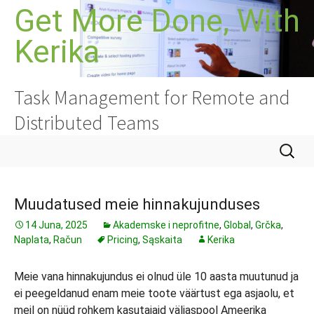
Idi
Get More Done, With
na
Kerika
sadržaj
Task Management for Remote and
Distributed Teams
Pretrag
Muudatused meie hinnakujunduses
14 Juna, 2025
Akademske i neprofitne
,
Global
,
Grčka
,
Naplata
,
Račun
Pricing
,
Sąskaita
Kerika
Meie vana hinnakujundus ei olnud üle 10 aasta muutunud ja
ei peegeldanud enam meie toote väärtust ega asjaolu, et
meil on nüüd rohkem kasutajaid väljaspool Ameerika