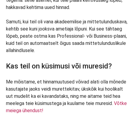
tegema: selle asemel, kui teie plaani kehtivusaeg lõpeb,
hakkavad kehtima uued hinnad.
Samuti, kui teil oli vana akadeemilise ja mittetulunduskava,
kehtib see kuni jooksva ametiaja lõpuni. Kui see tähtaeg
lõpeb, peate ostma kas Professional- või Business-plaani,
kuid teil on automaatselt õigus saada mittetulunduslikule
allahindlusele.
Kas teil on küsimusi või muresid?
Me mõistame, et hinnamuutused võivad alati olla mõnede
kasutajate jaoks veidi murettekitav, ükskõik kui hoolikalt
uut mudelit ka ei kavandataks, ning me aitame teid hea
meelega teie küsimustega ja kuulame teie muresid.
Võtke
meiega ühendust!