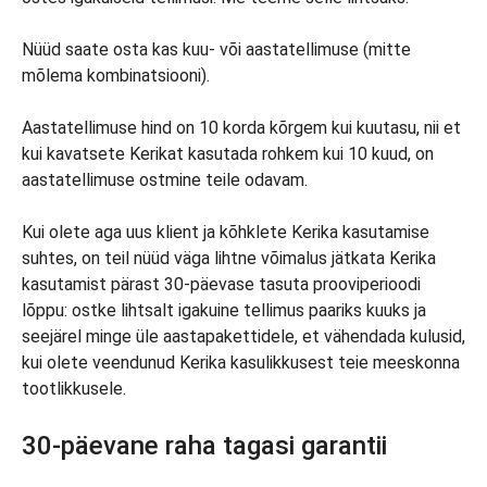
Nüüd saate osta kas kuu- või aastatellimuse (mitte
mõlema kombinatsiooni).
Aastatellimuse hind on 10 korda kõrgem kui kuutasu, nii et
kui kavatsete Kerikat kasutada rohkem kui 10 kuud, on
aastatellimuse ostmine teile odavam.
Kui olete aga uus klient ja kõhklete Kerika kasutamise
suhtes, on teil nüüd väga lihtne võimalus jätkata Kerika
kasutamist pärast 30-päevase tasuta prooviperioodi
lõppu: ostke lihtsalt igakuine tellimus paariks kuuks ja
seejärel minge üle aastapakettidele, et vähendada kulusid,
kui olete veendunud Kerika kasulikkusest teie meeskonna
tootlikkusele.
30-päevane raha tagasi garantii