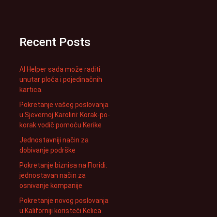
Recent Posts
AI Helper sada može raditi
unutar ploča i pojedinačnih
kartica.
Pokretanje vašeg poslovanja
u Sjevernoj Karolini: Korak-po-
korak vodič pomoću Kerike
Jednostavniji način za
dobivanje podrške
Pokretanje biznisa na Floridi:
jednostavan način za
osnivanje kompanije
Pokretanje novog poslovanja
u Kaliforniji koristeći Kelica