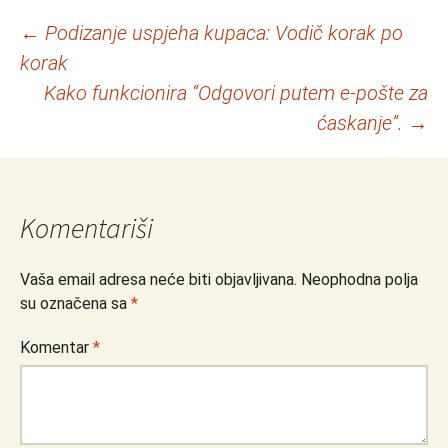
Navigacija
←
Podizanje uspjeha kupaca: Vodič korak po
korak
članaka
Kako funkcionira “Odgovori putem e-pošte za
ćaskanje”.
→
Komentariši
Vaša email adresa neće biti objavljivana.
Neophodna polja
su označena sa
*
Komentar
*