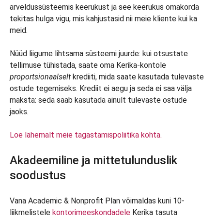
arveldussüsteemis keerukust ja see keerukus omakorda
tekitas hulga vigu, mis kahjustasid nii meie kliente kui ka
meid.
Nüüd liigume lihtsama süsteemi juurde: kui otsustate
tellimuse tühistada, saate oma Kerika-kontole
proportsionaalselt
krediiti, mida saate kasutada tulevaste
ostude tegemiseks. Krediit ei aegu ja seda ei saa välja
maksta: seda saab kasutada ainult tulevaste ostude
jaoks.
Loe lähemalt meie tagastamispoliitika kohta.
Akadeemiline ja mittetulunduslik
soodustus
Vana Academic & Nonprofit Plan võimaldas kuni 10-
liikmelistele
kontorimeeskondadele
Kerika tasuta