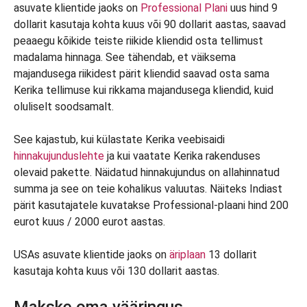
asuvate klientide jaoks on
Professional Plani
uus hind 9
dollarit kasutaja kohta kuus või 90 dollarit aastas, saavad
peaaegu kõikide teiste riikide kliendid osta tellimust
madalama hinnaga. See tähendab, et väiksema
majandusega riikidest pärit kliendid saavad osta sama
Kerika tellimuse kui rikkama majandusega kliendid, kuid
oluliselt soodsamalt.
See kajastub, kui külastate Kerika veebisaidi
hinnakujunduslehte
ja kui vaatate Kerika rakenduses
olevaid pakette. Näidatud hinnakujundus on allahinnatud
summa ja see on teie kohalikus valuutas. Näiteks Indiast
pärit kasutajatele kuvatakse Professional-plaani hind 200
eurot kuus / 2000 eurot aastas.
USAs asuvate klientide jaoks on
äriplaan
13 dollarit
kasutaja kohta kuus või 130 dollarit aastas.