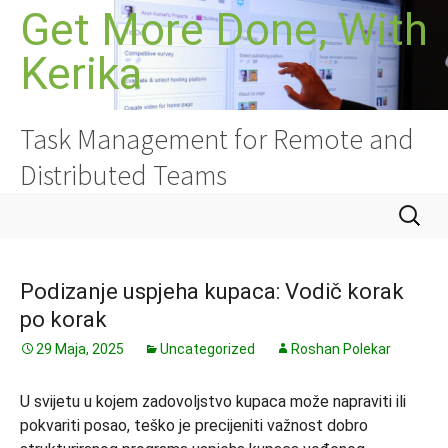
Idi
Get More Done, With
na
Kerika
sadržaj
Task Management for Remote and
Distributed Teams
Pretrag
Podizanje uspjeha kupaca: Vodič korak
po korak
29 Maja, 2025
Uncategorized
Roshan Polekar
U svijetu u kojem zadovoljstvo kupaca može napraviti ili
pokvariti posao, teško je precijeniti važnost dobro