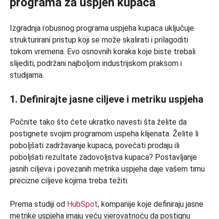
programa za uspjeh kupaca
Izgradnja robusnog programa uspjeha kupaca uključuje
strukturirani pristup koji se može skalirati i prilagoditi
tokom vremena. Evo osnovnih koraka koje biste trebali
slijediti, podržani najboljom industrijskom praksom i
studijama.
1. Definirajte jasne ciljeve i metriku uspjeha
Počnite tako što ćete ukratko navesti šta želite da
postignete svojim programom uspeha klijenata. Želite li
poboljšati zadržavanje kupaca, povećati prodaju ili
poboljšati rezultate zadovoljstva kupaca? Postavljanje
jasnih ciljeva i povezanih metrika uspjeha daje vašem timu
precizne ciljeve kojima treba težiti.
Prema studiji od
HubSpot
, kompanije koje definiraju jasne
metrike uspjeha imaju veću vjerovatnoću da postignu