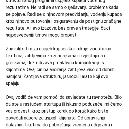
strukturiranog programa uspjeha kupaca vođenog
rezultatima. Ne radi se samo o rješavanju problema kada
se pojave. Radi se o njihovom predviđanju, vođenju kupaca
kroz njihovo putovanje i osiguravanju da postignu značajne
rezultate. Ali evo izazova: bez prave strategije, čak i
najposvećeniji timovi mogu propasti.
Zamislite tim za uspjeh kupaca koji rukuje višestrukim
tiketima, zahtjevima za značajkama i izvještajima o
greškama, dok održava proaktivnu komunikaciju s
klijentima. Ovaj čin balansiranja zahtijeva više od dobrih
namjera. Zahtijeva strukturu, jasnoću i alate koji sve
spajaju.
Ovaj vodič će vam pomoći da savladate tu ravnotežu. Bilo
da ste u rastućem startupu ili iskusno poduzeće, mi ćemo
vas provesti kroz pristup korak po korak kako biste
povećali napore za uspjeh klijenata. Od upravljanja
dolaznim tiketima do poboljšanja vremena odgovora i