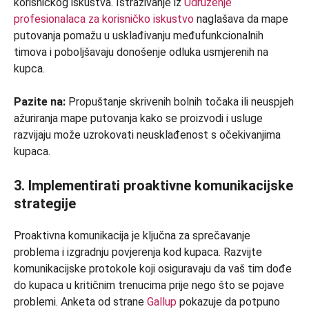
korisničkog iskustva. Istraživanje iz
Udruženje
profesionalaca za korisničko iskustvo
naglašava da mape
putovanja pomažu u usklađivanju međufunkcionalnih
timova i poboljšavaju donošenje odluka usmjerenih na
kupca.
Pazite na:
Propuštanje skrivenih bolnih točaka ili neuspjeh
ažuriranja mape putovanja kako se proizvodi i usluge
razvijaju može uzrokovati neusklađenost s očekivanjima
kupaca.
3. Implementirati proaktivne komunikacijske
strategije
Proaktivna komunikacija je ključna za sprečavanje
problema i izgradnju povjerenja kod kupaca. Razvijte
komunikacijske protokole koji osiguravaju da vaš tim dođe
do kupaca u kritičnim trenucima prije nego što se pojave
problemi. Anketa od strane
Gallup
pokazuje da potpuno