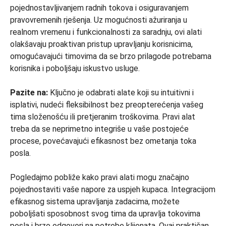
pojednostavljivanjem radnih tokova i osiguravanjem
pravovremenih rješenja. Uz mogućnosti ažuriranja u
realnom vremenu i funkcionalnosti za saradnju, ovi alati
olakšavaju proaktivan pristup upravljanju korisnicima,
omogućavajući timovima da se brzo prilagode potrebama
korisnika i poboljšaju iskustvo usluge.
Pazite na:
Ključno je odabrati alate koji su intuitivni i
isplativi, nudeći fleksibilnost bez preopterećenja vašeg
tima složenošću ili pretjeranim troškovima. Pravi alat
treba da se neprimetno integriše u vaše postojeće
procese, povećavajući efikasnost bez ometanja toka
posla.
Pogledajmo pobliže kako pravi alati mogu značajno
pojednostaviti vaše napore za uspjeh kupaca. Integracijom
efikasnog sistema upravljanja zadacima, možete
poboljšati sposobnost svog tima da upravlja tokovima
posla i brzo odgovori na potrebe klijenata. Ovaj praktičan