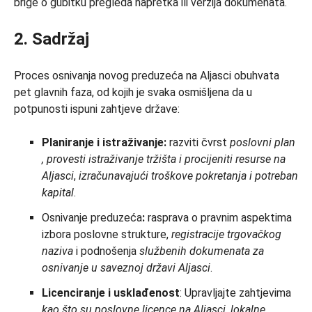
brige o gubitku pregleda napretka ili verzija dokumenata.
2. Sadržaj
Proces osnivanja novog preduzeća na Aljasci obuhvata
pet glavnih faza, od kojih je svaka osmišljena da u
potpunosti ispuni zahtjeve države:
Planiranje i istraživanje:
razviti čvrst
poslovni plan
, provesti istraživanje tržišta i procijeniti resurse na
Aljasci
,
izračunavajući troškove pokretanja i potreban
kapital
.
Osnivanje preduzeća
:
rasprava o pravnim aspektima
izbora poslovne strukture,
registracije trgovačkog
naziva
i podnošenja
službenih dokumenata za
osnivanje u saveznoj državi Aljasci
.
Licenciranje i usklađenost
: Upravljajte zahtjevima
kao što su
poslovne licence na Aljasci
,
lokalne