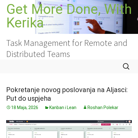
Idi
Get More Done, With
na
Kerika
sadržaj
Task Management for Remote and
Distributed Teams
Pretrag
Pokretanje novog poslovanja na Aljasci:
Put do uspjeha
18 Maja, 2026
Kanban i Lean
Roshan Polekar