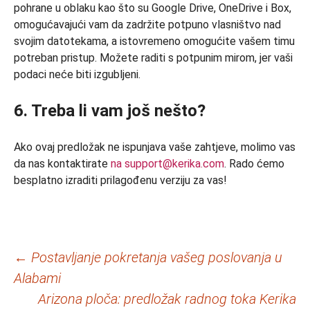
pohrane u oblaku kao što su Google Drive, OneDrive i Box,
omogućavajući vam da zadržite potpuno vlasništvo nad
svojim datotekama, a istovremeno omogućite vašem timu
potreban pristup. Možete raditi s potpunim mirom, jer vaši
podaci neće biti izgubljeni.
6. Treba li vam još nešto?
Ako ovaj predložak ne ispunjava vaše zahtjeve, molimo vas
da nas kontaktirate
na support@kerika.com
. Rado ćemo
besplatno izraditi prilagođenu verziju za vas!
Navigacija
←
Postavljanje pokretanja vašeg poslovanja u
Alabami
članaka
Arizona ploča: predložak radnog toka Kerika