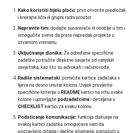
Kako koristiti bijelu ploču:
prvo otvorite predložak
i kreirajte lični ili grupni radni prostor.
Napravite tim:
dodajte suosnivače ili osoblje u tim i
omogućite svima da prate napredak projekta u
stvarnom vremenu.
Uključivanje dionika:
Za određene specifične
zadatke potražite direktne savjete od vanjskih
savjetnika, kao što su advokati i računovođe.
Radite sistematski
: pomičite kartice zadataka s
lijeva na desno unutar kolona. Uvijek provjerite
specifične kriterije u
README
kartici na vrhu svake
kolone i upravljajte
podzadatcima
i detaljima u
CHECKLIST
kartici za svaku kolonu.
Podsticanje komunikacije:
funkcija diskusije na
svakoj kartici zadatka omogućava vam da
postavljate pitanja i dijelite ažuriranja, pomažući u