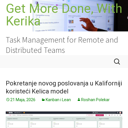
Idi
Get More Done, With
na
Kerika
sadržaj
Task Management for Remote and
Distributed Teams
Pretrag
Pokretanje novog poslovanja u Kaliforniji
koristeći Kelica model
21 Maja, 2026
Kanban i Lean
Roshan Polekar