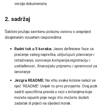
verzija dokumenata.
2. sadržaj
Šabloni pružaju savršenu polaznu osnovu s unaprijed
dizajniranim vizualnim rasporedima:
Radni tok u 5 koraka:
Jasno definirane faze za
praćenje vašeg napretka,
uključujući
planiranje i
istraživanje, osnivanje kompanije,
registraciju
i
usklađenost
, finansijsku pripremu i spremnost za
lansiranje
.
Jezgra README:
Na vrhu svake kolone nalazi se
riječ ‘README’. Uvijek to prvo provjerite. Ovaj jezik
sadrži specifična pravila u vezi s kriterijima koje
morate ispuniti prije nego što možete dodati
zadatak ili prijeći na sljedeći korak.