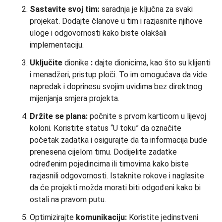
Sastavite svoj tim:
saradnja je ključna za svaki
projekat. Dodajte članove u tim i razjasnite njihove
uloge i odgovornosti kako biste olakšali
implementaciju.
Uključite
dionike
:
dajte dionicima, kao što su klijenti
i menadžeri, pristup ploči. To im omogućava da vide
napredak i doprinesu svojim uvidima bez direktnog
mijenjanja smjera projekta.
Držite se plana:
počnite s prvom karticom u lijevoj
koloni. Koristite status “U toku” da označite
početak zadatka i osigurajte da ta informacija bude
prenesena cijelom timu. Dodijelite zadatke
određenim pojedincima ili timovima kako biste
razjasnili odgovornosti. Istaknite rokove i naglasite
da će projekti možda morati biti odgođeni kako bi
ostali na pravom putu.
Optimizirajte
komunikaciju
:
Koristite jedinstveni