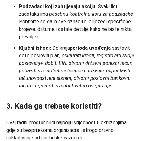
Podzadaci koji zahtijevaju akciju:
Svaki list
zadataka ima
posebnu kontrolnu listu
za podzadake
.
Pobrinite se da ih sve označite, bilježeći specifične
brojeve, datume i ostale detalje kako ne biste ništa
previdjeli.
Ključni ishodi:
Do kraja
perioda uvođenja
sastavit
ćete poslovni plan,
osigurati kredit, registrovati svoje
poslovanje, dobiti EIN, otvoriti državni porezni račun,
pribaviti sve potrebne licence i dozvole, uspostaviti
računovodstveni sistem, otvoriti poslovni bankovni
račun i ugovoriti sveobuhvatno osiguranje
.
3. Kada ga trebate koristiti?
Ovaj radni prostor nudi najbolju vrijednost u okruženjima
gdje su besprijekorna organizacija i strogo pravno
usklađivanje od suštinske važnosti: