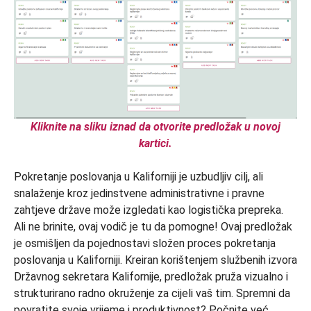
Kliknite na sliku iznad da otvorite predložak u novoj
kartici.
Pokretanje poslovanja u Kaliforniji je uzbudljiv cilj, ali
snalaženje kroz jedinstvene administrativne i pravne
zahtjeve države može izgledati kao logistička prepreka.
Ali ne brinite, ovaj vodič je tu da pomogne! Ovaj predložak
je osmišljen da pojednostavi složen proces pokretanja
poslovanja u Kaliforniji. Kreiran korištenjem službenih izvora
Državnog sekretara Kalifornije, predložak pruža vizualno i
strukturirano radno okruženje za cijeli vaš tim. Spremni da
povratite svoje vrijeme i produktivnost? Počnite već