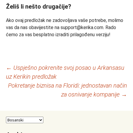
Želiš li nešto drugačije?
Ako ovaj predložak ne zadovoljava vaše potrebe, molimo
vas da nas obavijestite na support@kerika.com. Rado
ćemo za vas besplatno izraditi prilagođenu verziju!
Navigacija
←
Uspješno pokrenite svoj posao u Arkansasu
uz Kerikin predložak
članaka
Pokretanje biznisa na Floridi: jednostavan način
za osnivanje kompanije
→