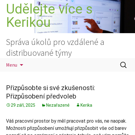
Přejít
Udělejte více s
k
Kerikou
obsahu
webu
Správa úkolů pro vzdálené a
distribuované týmy
Vyhledá
Menu
Přizpůsobte si své zkušenosti:
Přizpůsobení předvoleb
29 září, 2025
Nezařazené
Kerika
Váš pracovní prostor by měl pracovat pro vás, ne naopak.
Možnosti přizpůsobení umožňují přizpůsobit vše od barev