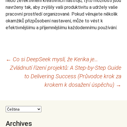
nebo zefektivnění kreativních nástrojů, tyto možnosti jsou
navrženy tak, aby zvýšily vaši produktivitu a udržely vaše
pracovní prostředí organizované. Pokud věnujete několik
okamžiků přizpůsobení nastavení, může to vést k
efektivnějšímu a příjemnějšímu každodennímu používání.
Navigace
←
Co si DeepSeek myslí, že Kerika je…
Zvládnutí řízení projektů: A Step-by-Step Guide
pro
to Delivering Success (Průvodce krok za
příspěvky
krokem k dosažení úspěchu)
→
Archives