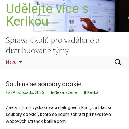
Přejít
Udělejte více s
k
Kerikou
obsahu
webu
Správa úkolů pro vzdálené a
distribuované týmy
Vyhledá
Menu
Souhlas se soubory cookie
19 listopadu, 2025
Nezařazené
Kerika
Zavedli jsme vyskakovací dialogové okno „souhlas se
soubory cookie“, které se lidem zobrazí při návštěvě
webových stránek kerika.com: