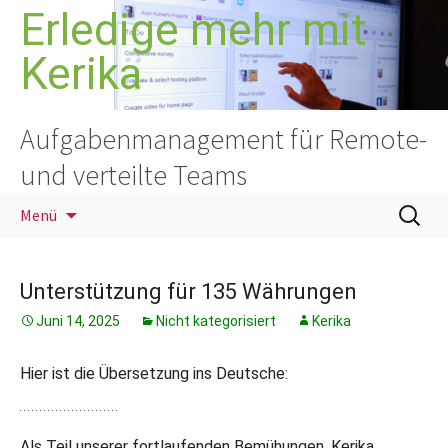
Zum
Erledige mehr mit
Inhalt
Kerika
springen
Aufgabenmanagement für Remote-
und verteilte Teams
Suchen
Menü
nach:
Unterstützung für 135 Währungen
Juni 14, 2025
Nicht kategorisiert
Kerika
Hier ist die Übersetzung ins Deutsche:
Als Teil unserer fortlaufenden Bemühungen, Kerika