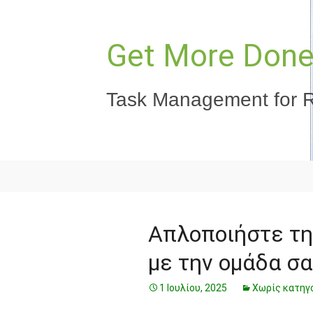
Μετάβαση
σε
περιεχόμενο
Get More Done,
Task Management for R
Απλοποιήστε τη
με την ομάδα σ
1 Ιουλίου, 2025
Χωρίς κατηγ