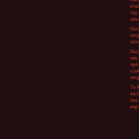
εται
της 
νέα 
Πώς 
επιχ
οπτ
Πώς 
σας 
πρό
«Ξεκ
επιχ
Το A
λειτ
όσο
κάρ