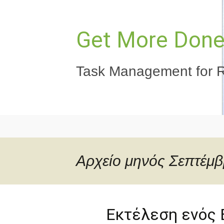
Μετάβαση
σε
περιεχόμενο
Get More Done,
Task Management for R
Αρχείο μηνός Σεπτέμβ
Εκτέλεση ενός 