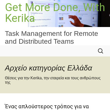
Μετάβαση
Get More Done, With
σε
Kerika
περιεχόμενο
Task Management for Remote
and Distributed Teams
Αναζήτ
για:
Αρχείο κατηγορίας Ελλάδα
Θέσεις για την Kerika, την εταιρεία και τους ανθρώπους
της
Ένας απλούστερος τρόπος για να