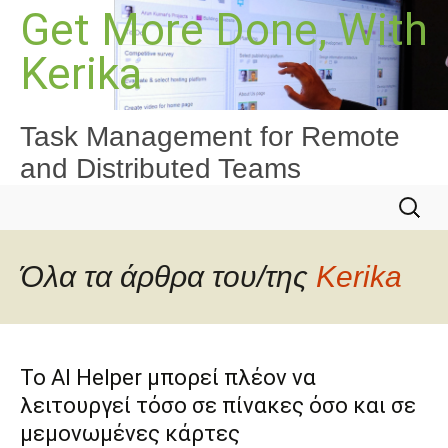
Μετάβαση
Get More Done, With
σε
Kerika
περιεχόμενο
Task Management for Remote
and Distributed Teams
Αναζήτ
για:
Όλα τα άρθρα του/της
Kerika
Το AI Helper μπορεί πλέον να
λειτουργεί τόσο σε πίνακες όσο και σε
μεμονωμένες κάρτες