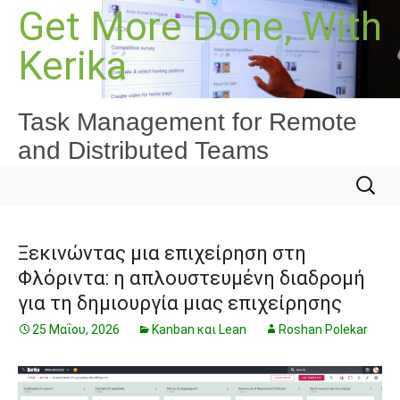
Μετάβαση
Get More Done, With
σε
Kerika
περιεχόμενο
Task Management for Remote
and Distributed Teams
Αναζήτ
για:
Ξεκινώντας μια επιχείρηση στη
Φλόριντα: η απλουστευμένη διαδρομή
για τη δημιουργία μιας επιχείρησης
25 Μαΐου, 2026
Kanban και Lean
Roshan Polekar