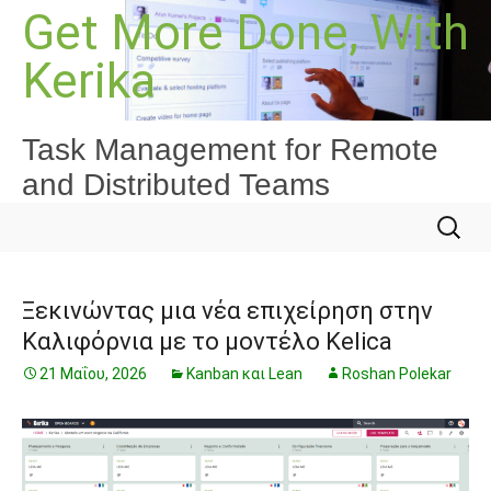
Μετάβαση
Get More Done, With
σε
Kerika
περιεχόμενο
Task Management for Remote
and Distributed Teams
Αναζήτ
για:
Ξεκινώντας μια νέα επιχείρηση στην
Καλιφόρνια με το μοντέλο Kelica
21 Μαΐου, 2026
Kanban και Lean
Roshan Polekar